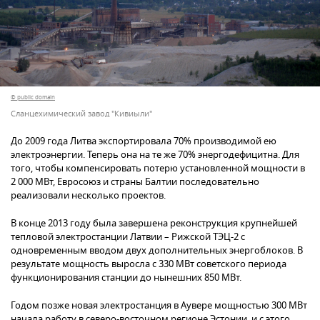
© public domain
Сланцехимический завод "Кивиыли"
До 2009 года Литва экспортировала 70% производимой ею
электроэнергии. Теперь она на те же 70% энергодефицитна. Для
того, чтобы компенсировать потерю установленной мощности в
2 000 МВт, Евросоюз и страны Балтии последовательно
реализовали несколько проектов.
В конце 2013 году была завершена реконструкция крупнейшей
тепловой электростанции Латвии – Рижской ТЭЦ-2 с
одновременным вводом двух дополнительных энергоблоков. В
результате мощность выросла с 330 МВт советского периода
функционирования станции до нынешних 850 МВт.
Годом позже новая электростанция в Аувере мощностью 300 МВт
начала работу в северо-восточном регионе Эстонии, и с этого