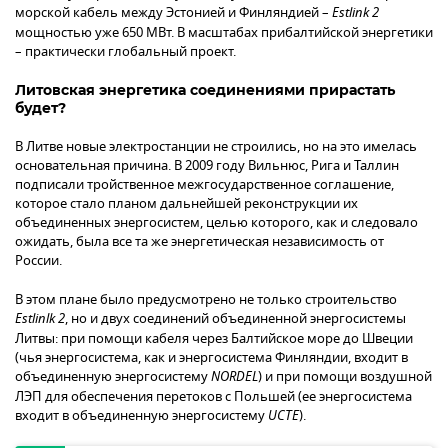
морской кабель между Эстонией и Финляндией –
Estlink 2
мощностью уже 650 МВт. В масштабах прибалтийской энергетики
– практически глобальный проект.
Литовская энергетика соединениями прирастать
будет?
В Литве новые электростанции не строились, но на это имелась
основательная причина. В 2009 году Вильнюс, Рига и Таллин
подписали тройственное межгосударственное соглашение,
которое стало планом дальнейшей реконструкции их
объединенных энергосистем, целью которого, как и следовало
ожидать, была все та же энергетическая независимость от
России.
В этом плане было предусмотрено не только строительство
Estlinlk 2
, но и двух соединений объединенной энергосистемы
Литвы: при помощи кабеля через Балтийское море до Швеции
(чья энергосистема, как и энергосистема Финляндии, входит в
объединенную энергосистему
NORDEL
) и при помощи воздушной
ЛЭП для обеспечения перетоков с Польшей (ее энергосистема
входит в объединенную энергосистему
UCTE
).