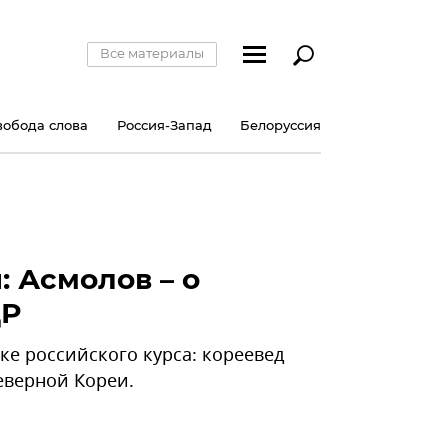
Все материалы
вобода слова
Россия-Запад
Белоруссия
 Асмолов – о
ДР
ке российского курса: кореевед
еверной Кореи.