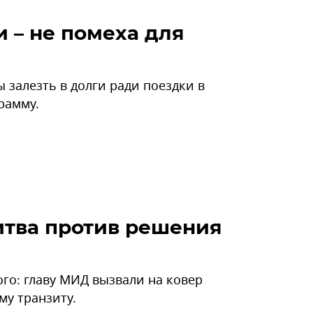
и – не помеха для
 залезть в долги ради поездки в
рамму.
итва против решения
го: главу МИД вызвали на ковер
му транзиту.