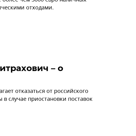
ическими отходами.
итрахович – о
агает отказаться от российского
ы в случае приостановки поставок