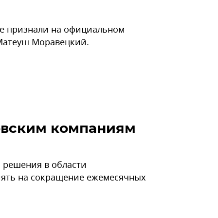
не признали на официальном
 Матеуш Моравецкий.
товским компаниям
 решения в области
иять на сокращение ежемесячных