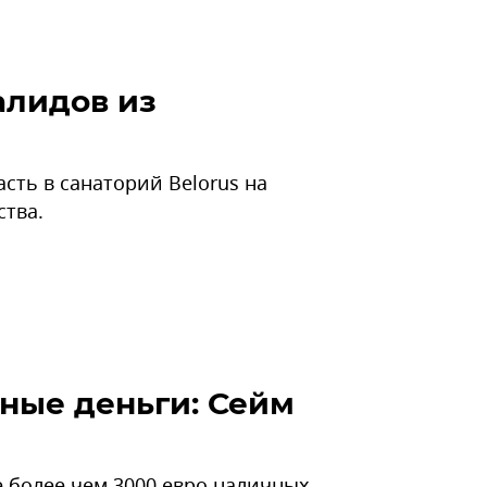
алидов из
сть в санаторий Belorus на
ства.
ные деньги: Сейм
е более чем 3000 евро наличных