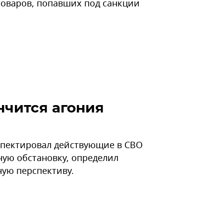
товаров, попавших под санкции
нчится агония
пектировал действующие в СВО
ную обстановку, определил
ную перспективу.