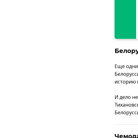
Белор
Еще одни
Белорусс
историю 
И дело не
Тихановс
Белорусс
Чемода