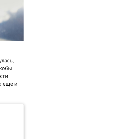
улась,
якобы
ести
о еще и