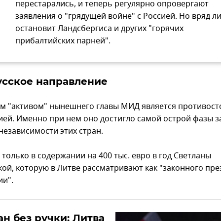
перестарались, и теперь регулярно опровергают
заявления о "грядущей войне" с Россией. Но вряд ли
остановит Ландсбергиса и других "горячих
прибалтийских парней".
усское направление
м "активом" нынешнего главы МИД является противост
ией. Именно при нем оно достигло самой острой фазы з
независимости этих стран.
 только в содержании на 400 тыс. евро в год Светланы
кой, которую в Литве рассматривают как "законного пре
ии".
н без ручки: Литва