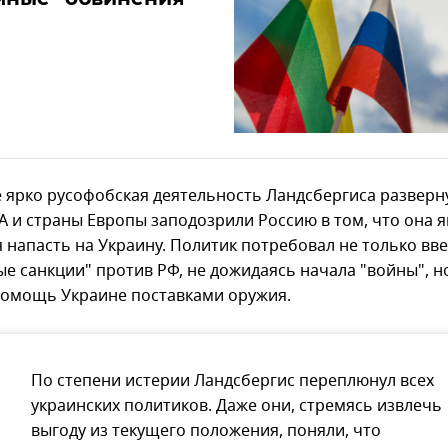
 ярко русофобская деятельность Ландсбергиса разверн
А и страны Европы заподозрили Россию в том, что она 
я напасть на Украину. Политик потребовал не только вв
ые санкции" против РФ, не дожидаясь начала "войны", н
помощь Украине поставками оружия.
По степени истерии Ландсбергис переплюнул всех
украинских политиков. Даже они, стремясь извлечь
выгоду из текущего положения, поняли, что