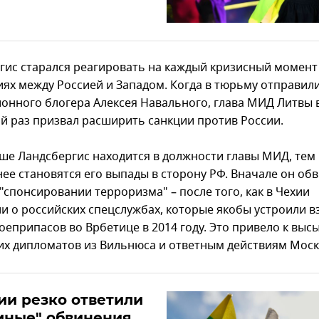
гис старался реагировать на каждый кризисный момент
ях между Россией и Западом. Когда в тюрьму отправил
онного блогера Алексея Навального, глава МИД Литвы 
й раз призвал расширить санкции против России.
ше Ландсбергис находится в должности главы МИД, тем
нее становятся его выпады в сторону РФ. Вначале он об
"спонсировании терроризма" – после того, как в Чехии
ли о российских спецслужбах, которые якобы устроили 
оеприпасов во Врбетице в 2014 году. Это привело к высы
их дипломатов из Вильнюса и ответным действиям Моск
ии резко ответили
мные" обвинения