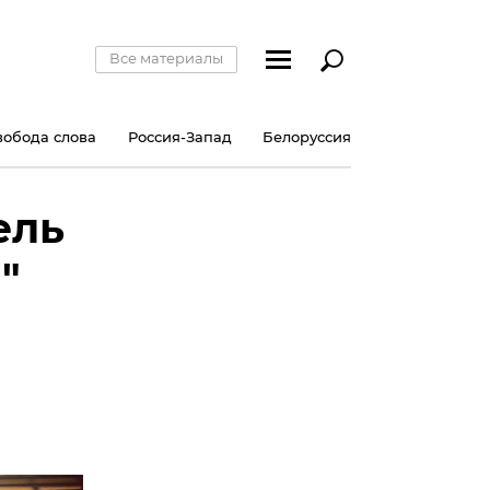
Все материалы
вобода слова
Россия-Запад
Белоруссия
ель
"