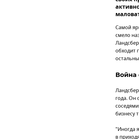
активно
маловат
Самой яр
смело на
Ландсбер
обходит п
остальных
Война 
Ландсбер
года. Он 
соседями,
бизнесу 
"Иногда я
в приход