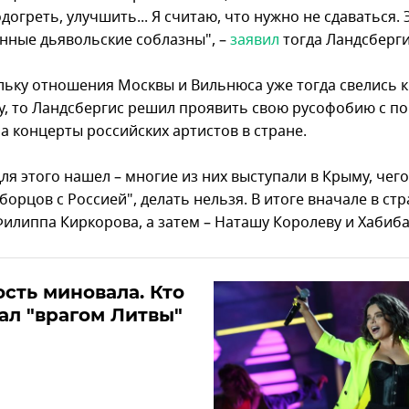
огреть, улучшить... Я считаю, что нужно не сдаваться. 
нные дьявольские соблазны", –
заявил
тогда Ландсберги
льку отношения Москвы и Вильнюса уже тогда свелись к
, то Ландсбергис решил проявить свою русофобию с 
а концерты российских артистов в стране.
ля этого нашел – многие из них выступали в Крыму, чего
орцов с Россией", делать нельзя. В итоге вначале в стр
Филиппа Киркорова, а затем – Наташу Королеву и Хабиба
сть миновала. Кто
ал "врагом Литвы"