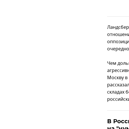
Ландсбер
отношени
оппозици
очередно
Чем доль
агрессив
Москву в 
рассказа
складах б
российск
В Росс
на "чу