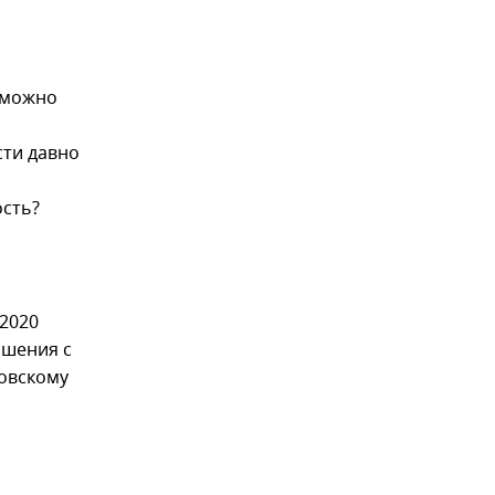
 можно
сти давно
ость?
 2020
ошения с
товскому