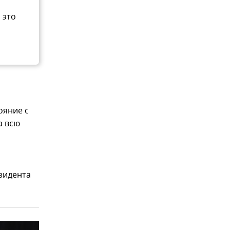
 это
ояние с
а всю
зидента