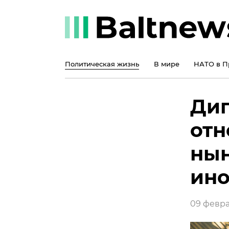
Политическая жизнь
В мире
НАТО в П
Дип
отн
ны
ино
09 февра