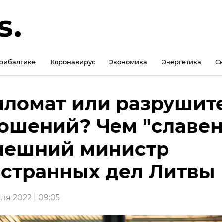
рибалтике
Коронавирус
Экономика
Энергетика
С
ломат или разрушит
ошений? Чем "славен
нешний министр
странных дел Литвы
ля 2022 | 09:05