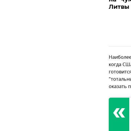
Литвы
Наиболее
когда СШ
готовитс
"тотальн
оказать 