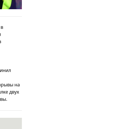
 в
и
в
винил
взрывы на
лке двух
вы.