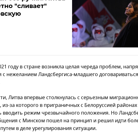
тно "сливает"
овскую
021 году в стране возникла целая череда проблем, напр
я с нежеланием Ландсбергиса-младшего договариваться
.
сти, Литва впервые столкнулась с серьезным миграцио
, из-за которого в приграничных с Белоруссией районах
 вводить режим чрезвычайного положения. Но Ландсб
бщения с Минском пошел на принцип и решил идти бол
путем в деле урегулирования ситуации.