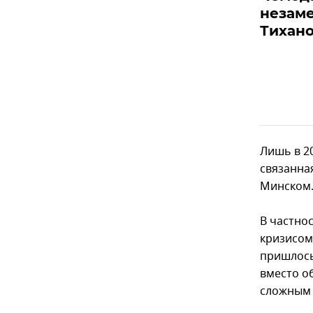
незаме
Тихан
Лишь в 2
связанна
Минском
В частно
кризисом
пришлось
вместо о
сложным 