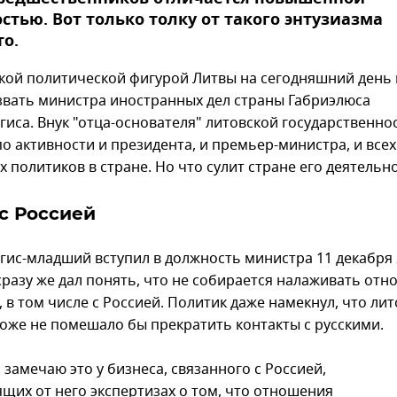
стью. Вот только толку от такого энтузиазма
о.
кой политической фигурой Литвы на сегодняшний день
звать министра иностранных дел страны Габриэлюса
гиса. Внук "отца-основателя" литовской государственно
о активности и президента, и премьер-министра, и всех
 политиков в стране. Но что сулит стране его деятельн
с Россией
гис-младший вступил в должность министра 11 декабря
сразу же дал понять, что не собирается налаживать отн
 в том числе с Россией. Политик даже намекнул, что ли
тоже не помешало бы прекратить контакты с русскими.
 замечаю это у бизнеса, связанного с Россией,
ящих от него экспертизах о том, что отношения