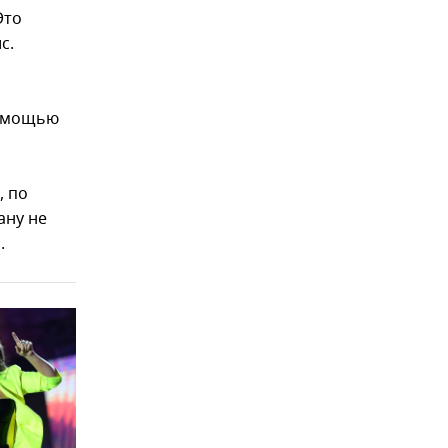
Это
с.
помощью
, по
ану не
.