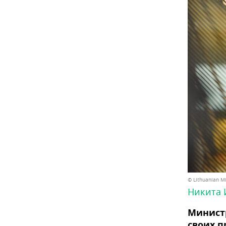
© Lithuanian Mi
Никита 
Министр
своих 