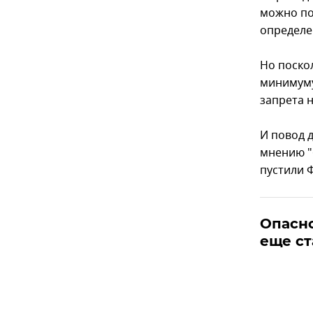
можно под
определе
Но поско
минимуму
запрета н
И повод д
мнению "б
пустили 
Опасно
еще ст