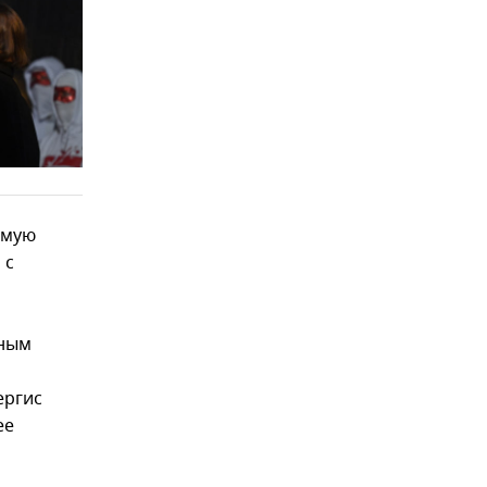
ямую
 с
нным
ергис
ее