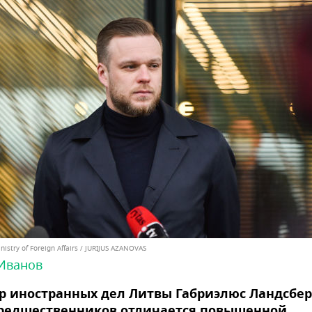
nistry of Foreign Affairs / JURIJUS AZANOVAS
Иванов
 иностранных дел Литвы Габриэлюс Ландсбер
предшественников отличается повышенной