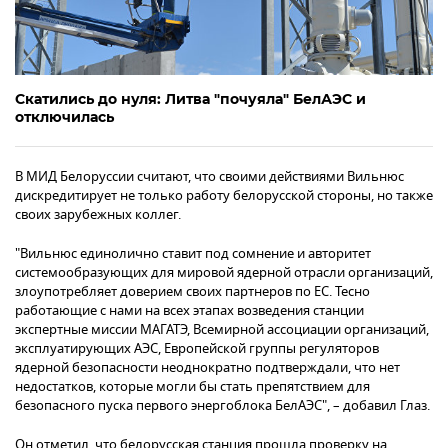
Скатились до нуля: Литва "почуяла" БелАЭС и
отключилась
В МИД Белоруссии считают, что своими действиями Вильнюс
дискредитирует не только работу белорусской стороны, но также
своих зарубежных коллег.
"Вильнюс единолично ставит под сомнение и авторитет
системообразующих для мировой ядерной отрасли организаций,
злоупотребляет доверием своих партнеров по ЕС. Тесно
работающие с нами на всех этапах возведения станции
экспертные миссии МАГАТЭ, Всемирной ассоциации организаций,
эксплуатирующих АЭС, Европейской группы регуляторов
ядерной безопасности неоднократно подтверждали, что нет
недостатков, которые могли бы стать препятствием для
безопасного пуска первого энергоблока БелАЭС", – добавил Глаз.
Он отметил, что белорусская станция прошла проверку на