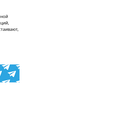
ьной
ций,
стаивают,