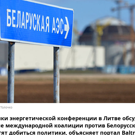
 Толочко
ки энергетической конференции в Литве обсу
е международной коалиции против Белорусск
тят добиться политики, объясняет портал Balt