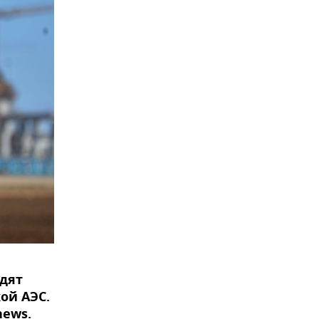
дят
ой АЭС.
news.