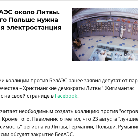
АЭС около Литвы.
го Польше нужна
я электростанция
ии коалиции против БелАЭС ранее заявил депутат от па
ечества – Христианские демократы Литвы" Жигимантас
с на своей странице в
Facebook
.
считает необходимым создать коалицию против "остро
 Кроме того, Павиленис отметил, что 23 августа "лучши
исимость" региона из Литвы, Германии, Польши, Румыни
ссии обсудят закрытие БелАЭС.