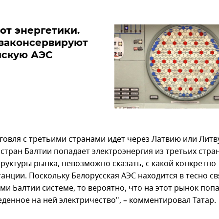
от энергетики.
 законсервируют
йскую АЭС
говля с третьими странами идет через Латвию или Литву
стран Балтии попадает электроэнергия из третьих стран
труктуры рынка, невозможно сказать, с какой конкретно
танции. Поскольку Белорусская АЭС находится в тесно с
ми Балтии системе, то вероятно, что на этот рынок поп
еденное на ней электричество", – комментировал Татар.