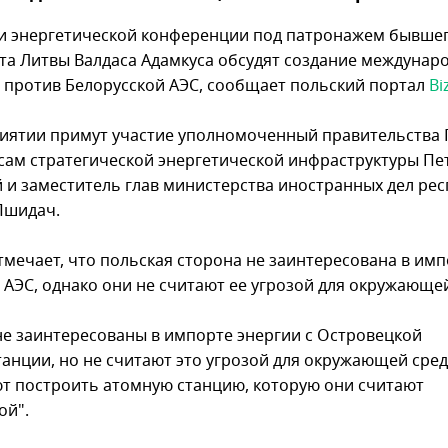
и энергетической конференции под патронажем бывше
та Литвы Валдаса Адамкуса обсудят создание междунар
 против Белорусской АЭС, сообщает польский портал
Bi
иятии примут участие уполномоченный правительства
сам стратегической энергетической инфраструктуры Пе
 и заместитель глав министерства иностранных дел ре
Пшидач.
тмечает, что польская сторона не заинтересована в им
с АЭС, однако они не считают ее угрозой для окружающе
не заинтересованы в импорте энергии с Островецкой
танции, но не считают это угрозой для окружающей сре
т построить атомную станцию, которую они считают
ой".