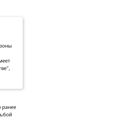
 зоны
меет
тве",
р ранее
сьбой