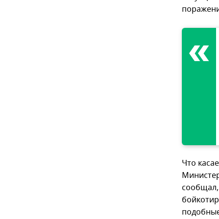
поражени
Что каса
Министер
сообщал,
бойкотир
подобные