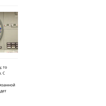
, то
. С
вязанной
адет