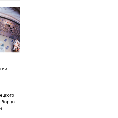
ртии
вецкого
е борцы
и