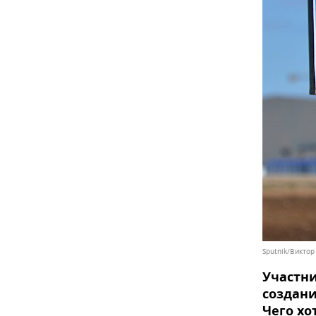
Sputnik/Виктор
Участни
создани
Чего хо