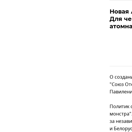
Новая 
Для че
атомна
О создан
"Союз От
Павилени
Политик 
монстра".
за незав
и Белору