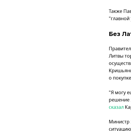
Также Па
"главной 
Без Ла
Правител
Литвы то
осуществ
Кришьяни
о покупке
"Я могу 
решение 
сказал
Ка
Министр 
ситуацию