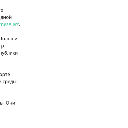
го
одной
znesAlert
.
 Польши
тр
спублики
порте
й среды:
ды. Они