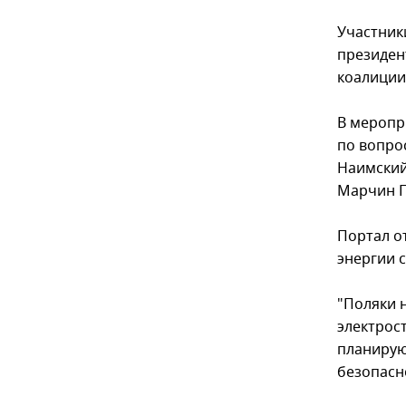
Участник
президен
коалиции
В меропр
по вопро
Наимский
Марчин 
Портал о
энергии 
"Поляки 
электрос
планирую
безопасн