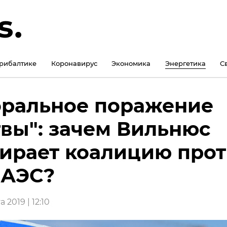
рибалтике
Коронавирус
Экономика
Энергетика
С
ральное поражение
вы": зачем Вильнюс
ирает коалицию про
лАЭС?
 2019 | 12:10