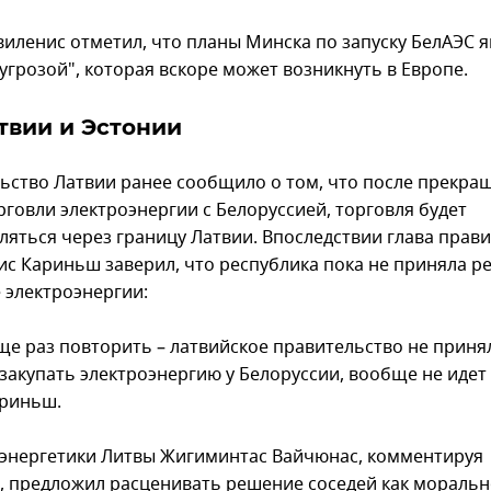
виленис отметил, что планы Минска по запуску БелАЭС 
угрозой", которая вскоре может возникнуть в Европе.
твии и Эстонии
ьство Латвии ранее сообщило о том, что после прекра
рговли электроэнергии с Белоруссией, торговля будет
ляться через границу Латвии. Впоследствии глава прав
с Кариньш заверил, что республика пока не приняла р
 электроэнергии:
еще раз повторить – латвийское правительство не приня
закупать электроэнергию у Белоруссии, вообще не идет 
риньш.
энергетики Литвы Жигиминтас Вайчюнас, комментируя
, предложил расценивать решение соседей как мораль