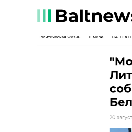
Политическая жизнь
В мире
НАТО в П
"Мо
Лит
соб
Бе
20 августа