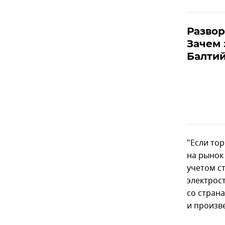
Развор
Зачем
Балти
"Если тор
на рынок 
учетом с
электрос
со страна
и произв