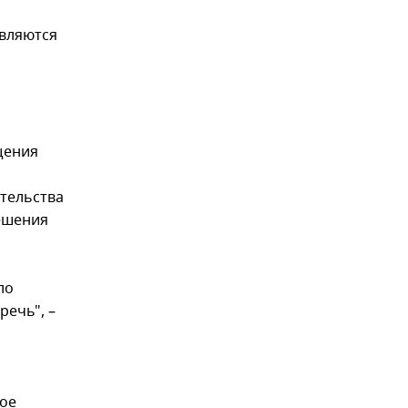
являются
щения
ительства
ешения
ло
речь", –
ное