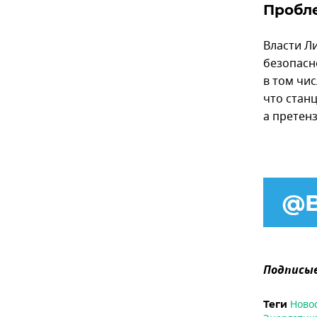
Пробл
Власти Л
безопасн
в том чис
что стан
а претен
Подписыв
Ново
Теги