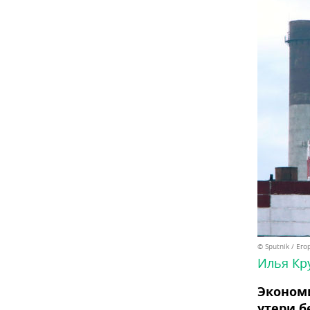
© Sputnik / Ег
Илья Кр
Эконом
утери б