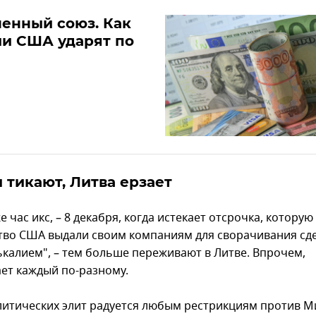
енный союз. Как
и США ударят по
 тикают, Литва ерзает
 час икс, – 8 декабря, когда истекает отсрочка, которую
тво США выдали своим компаниям для сворачивания сде
ькалием", – тем больше переживают в Литве. Впрочем,
ет каждый по-разному.
литических элит радуется любым рестрикциям против М