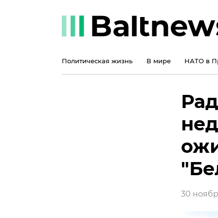
Политическая жизнь
В мире
НАТО в П
Рад
нед
ожи
"Бе
30 ноября