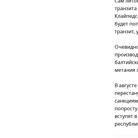
Сам лито
транзита
Клайпедс
будет поп
транзит, 
Очевидно
производ
балтийск
метания 
В августе
перестан
санкциям 
попросту 
вступят в
республи