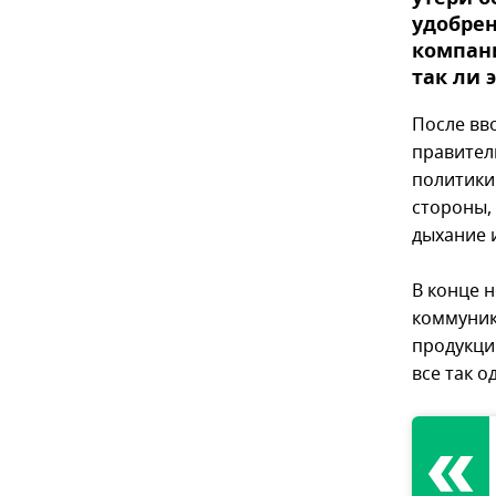
удобрен
компани
так ли 
После вв
правител
политики
стороны, 
дыхание 
В конце 
коммуник
продукции
все так о