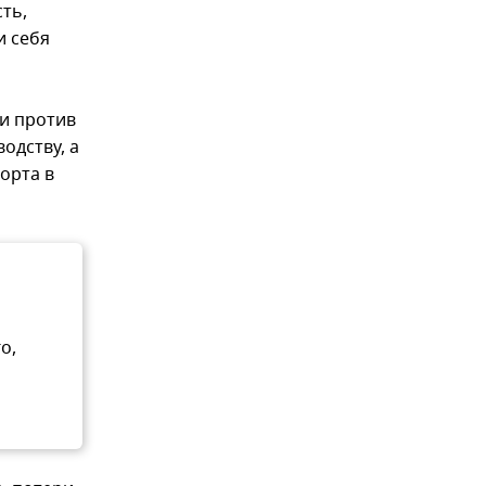
ть,
и себя
ии против
одству, а
орта в
о,