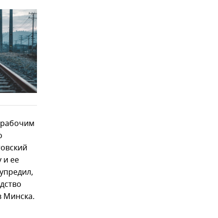
с рабочим
о
товский
 и ее
упредил,
одство
 Минска.