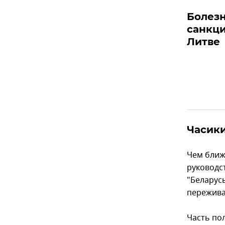
Болезн
санкци
Литве
Часики
Чем ближе
руководс
"Беларус
пережива
Часть по