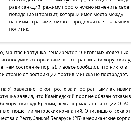
США ведется много дискуссий. […] Санкции не введе
ради санкций, режиму просто нужно изменить свое
поведение и транзит, который имел место между
нашими странами, сможет продолжаться", – заявил
политик.
го, Мантас Бартушка, гендиректор "Литовских железных
благополучие которых зависит от транзита белорусских 
, чем состояние порта), и вовсе сообщил, что никто в
ой стране от рестрикций против Минска не пострадает.
 на Управление по контролю за иностранными активам
ртушка заявил, что Клайпедский порт не обязан отказыв
 белорусских удобрений, ведь формально санкции OFAC
т в отношении литовских компаний. Они лишь отсекают
чества с Республикой Беларусь (РБ) американские корп