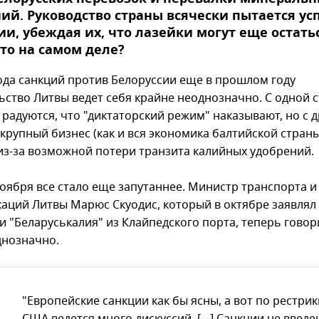
ий. Руководство страны всячески пытается ус
и, убеждая их, что лазейки могут еще остатьс
это на самом деле?
ода санкций против Белоруссии еще в прошлом году
ьство Литвы ведет себя крайне неоднозначно. С одной 
 радуются, что "диктаторский режим" наказывают, но с 
крупный бизнес (как и вся экономика балтийской страны
из-за возможной потери транзита калийных удобрений.
ноября все стало еще запутаннее. Министр транспорта и
аций Литвы Марюс Скуодис, который в октябре заявлял 
 "Беларуськалия" из Клайпедского порта, теперь говори
днозначно.
"Европейские санкции как бы ясны, а вот по рестри