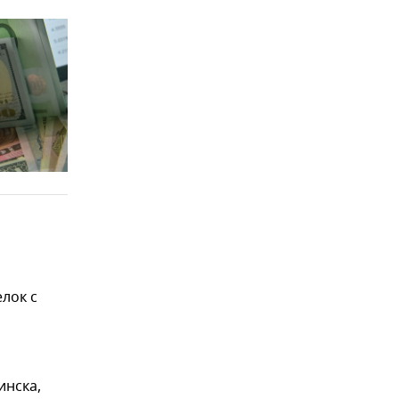
лок с
инска,