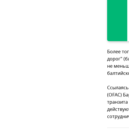
Более то
дорог" (
не меньше
балтийск
Ссылаясь
(OFAC) Ба
транзита
действую
сотрудни