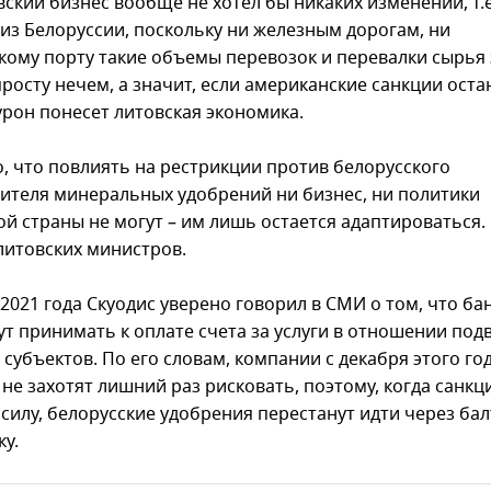
вский бизнес вообще не хотел бы никаких изменений, т.
 из Белоруссии, поскольку ни железным дорогам, ни
кому порту такие объемы перевозок и перевалки сырья
росту нечем, а значит, если американские санкции оста
урон понесет литовская экономика.
, что повлиять на рестрикции против белорусского
ителя минеральных удобрений ни бизнес, ни политики
ой страны не могут – им лишь остается адаптироваться.
литовских министров.
 2021 года Скуодис уверено говорил в СМИ о том, что ба
ут принимать к оплате счета за услуги в отношении под
субъектов. По его словам, компании с декабря этого го
не захотят лишний раз рисковать, поэтому, когда санкц
 силу, белорусские удобрения перестанут идти через ба
ку.