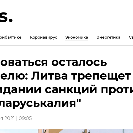
рибалтике
Коронавирус
Экономика
Энергетика
С
оваться осталось
елю: Литва трепещет
дании санкций прот
ларуськалия"
 2021 | 09:05