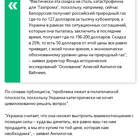
"Фактически эта скидка не столь катастрофична
для "Газпрома", поскольку, например, сейчас
Белоруссия получает российский природный газ
где-то по 127 долларов за тысячу кубометров, а
Украина в рамках тех ситуационных соглашений,
которые она пыталась заключить в последнее
время, получает где-то 196-200 долларов. Скидка
в 25%, то есть 50 долларов от этой цены все равно
приведет, с моей точки зрения, к экономически
обоснованному уровню цены на природный газ",
– заявил директор Фонда исторических
исследований "Основание" Алексей Анпилогов
Baltnews.
По словам публициста, "проблема лежит в политической
плоскости, поскольку Украина категорически не хочет
цивилизованно решать вопрос".
"Украина считает, что она сможет выстроить взаимоотношения с
позиции силы – куда вы денетесь, все равно ваш газ нам
продадите, а мы его купим по той цене, которая нам
необходима", – заявил Анпилогов.