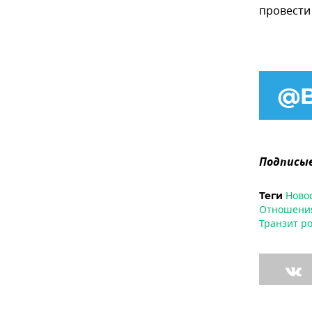
провести 
Подписыв
Ново
Теги
Отношения
Транзит ро