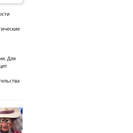
ости
тические
я. Для
цит
тельства