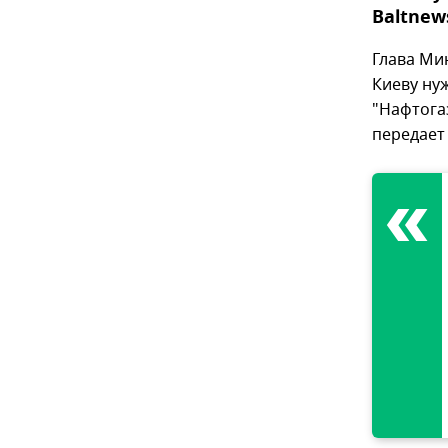
Baltnew
Глава Ми
Киеву ну
"Нафтогаз
передае