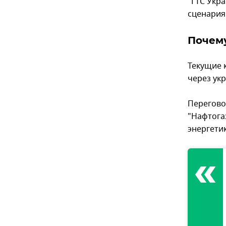
"ГТС Укр
сценария 
Почему
Текущие 
через ук
Перегово
"Нафтога
энергети