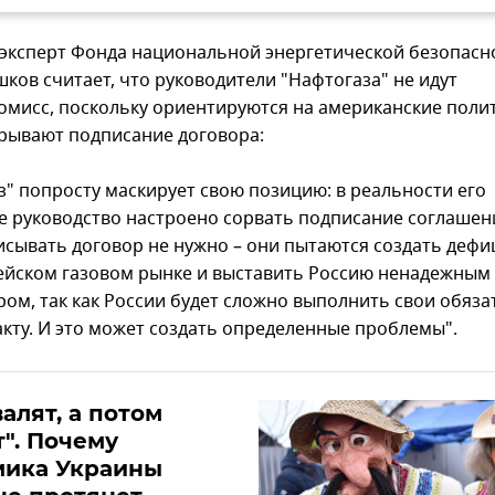
эксперт Фонда национальной энергетической безопасн
ков считает, что руководители "Нафтогаза" не идут
омисс, поскольку ориентируются на американские поли
срывают подписание договора:
з" попросту маскирует свою позицию: в реальности его
 руководство настроено сорвать подписание соглашени
исывать договор не нужно – они пытаются создать дефи
ейском газовом рынке и выставить Россию ненадежным
ром, так как России будет сложно выполнить свои обяза
акту. И это может создать определенные проблемы".
валят, а потом
". Почему
мика Украины