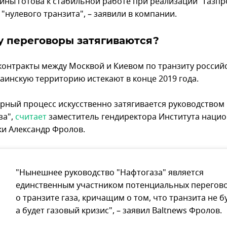
аины готова к стабильной работе при реализации "Газп
"нулевого транзита", – заявили в компании.
 переговоры затягиваются?
контракты между Москвой и Киевом по транзиту российс
раинскую территорию истекают в конце 2019 года.
рный процесс искусственно затягивается руководством
за",
считает
заместитель гендиректора Института наци
ки Александр Фролов.
"Нынешнее руководство "Нафтогаза" является
единственным участником потенциальных перегов
о транзите газа, кричащим о том, что транзита не бу
а будет газовый кризис", – заявил Baltnews Фролов.