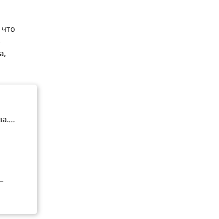
 что
з
а,
за.…
–