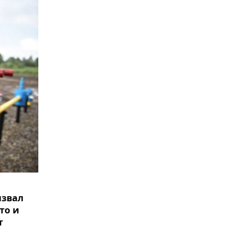
извал
то и
т