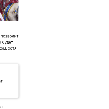
 позволит
о будет
ом, хотя
ет
ют