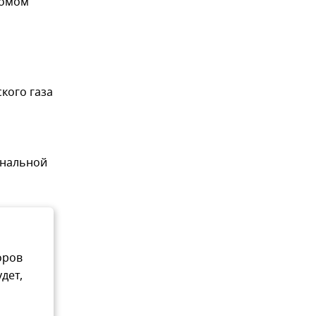
ромом"
кого газа
ональной
оров
дет,