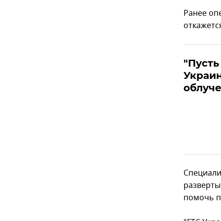
Ранее оп
откажется
"Пусть
Украи
облуче
Специали
разверты
помочь п