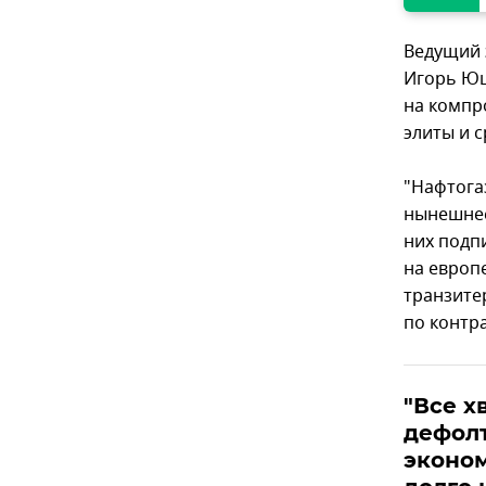
Ведущий 
Игорь Юш
на компр
элиты и 
"Нафтога
нынешнее
них подп
на европ
транзите
по контр
"Все х
дефолт
эконо