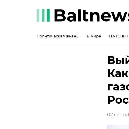
Политическая жизнь
В мире
НАТО в П
Вый
Как
газ
Рос
02 сентяб