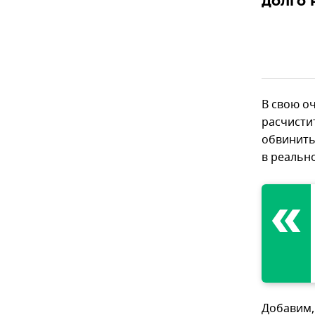
долго 
В свою о
расчисти
обвинить
в реальн
Добавим,