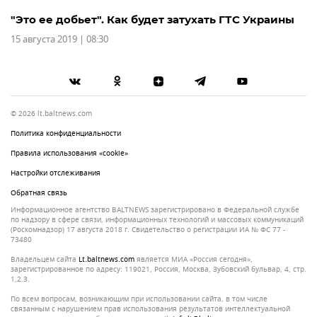
"Это ее добьет". Как будет затухать ГТС Украины
15 августа 2019 | 08:30
© 2026 lt.baltnews.com
Политика конфиденциальности
Правила использования «cookie»
Настройки отслеживания
Обратная связь
Информационное агентство BALTNEWS зарегистрировано в Федеральной службе
по надзору в сфере связи, информационных технологий и массовых коммуникаций
(Роскомнадзор) 17 августа 2018 г. Свидетельство о регистрации ИА № ФС 77 -
73480
Владельцем сайта
lt.baltnews.com
является МИА «Россия сегодня»,
зарегистрированное по адресу: 119021, Россия, Москва, Зубовский бульвар, 4, стр.
1,2.3.
По всем вопросам, возникающим при использовании сайта, в том числе
связанным с нарушением прав использования результатов интеллектуальной