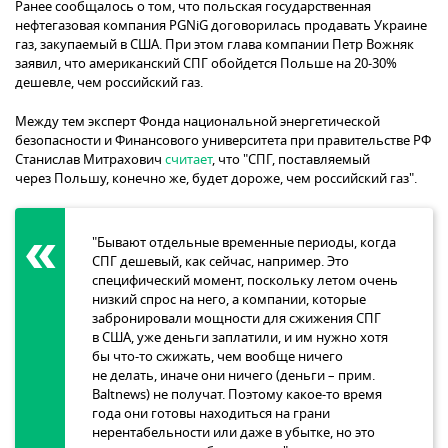
Ранее сообщалось о том, что польская государственная
нефтегазовая компания PGNiG договорилась продавать Украине
газ, закупаемый в США. При этом глава компании Петр Вожняк
заявил, что американский СПГ обойдется Польше на 20-30%
дешевле, чем российский газ.
Между тем эксперт Фонда национальной энергетической
безопасности и Финансового университета при правительстве РФ
Станислав Митрахович
считает
, что "СПГ, поставляемый
через Польшу, конечно же, будет дороже, чем российский газ".
"Бывают отдельные временные периоды, когда
СПГ дешевый, как сейчас, например. Это
специфический момент, поскольку летом очень
низкий спрос на него, а компании, которые
забронировали мощности для сжижения СПГ
в США, уже деньги заплатили, и им нужно хотя
бы что-то сжижать, чем вообще ничего
не делать, иначе они ничего (деньги – прим.
Baltnews) не получат. Поэтому какое-то время
года они готовы находиться на грани
нерентабельности или даже в убытке, но это