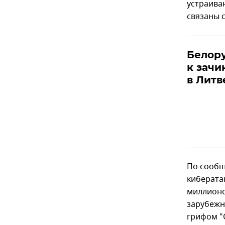
устраива
связаны с
Белор
к зачи
в Литв
По сообщ
киберата
миллионо
зарубежн
грифом "