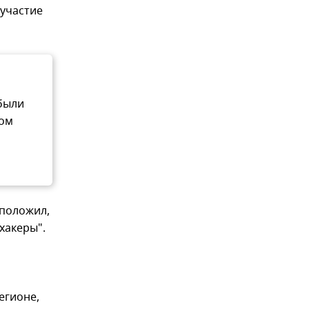
 участие
 были
ком
положил,
хакеры".
егионе,