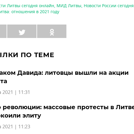
сти Литвы сегодня онлайн
,
МИД Литвы
,
Новости России сегодн
итва: отношения в 2021 году
ЫЛКИ ПО ТЕМЕ
аком Давида: литовцы вышли на акции
та
а 2021 | 11:31
 революции: массовые протесты в Литв
коили элиту
а 2021 | 11:23