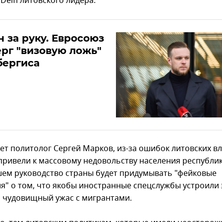
Delfi литовского лидера.
 за руку. Евросоюз
рг "визовую ложь"
бергиса
ет политолог Сергей Марков, из-за ошибок литовских вл
привели к массовому недовольству населения республик
ем руководство страны будет придумывать "фейковые
я" о том, что якобы иностранные спецслужбы устроили 
и чудовищный ужас с мигрантами.