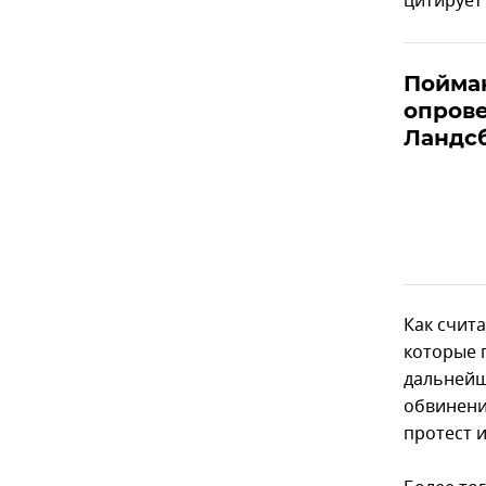
цитирует 
Пойман
опрове
Ландс
Как счита
которые 
дальнейш
обвинени
протест 