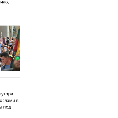
вило,
лутора
ослами в
ы под