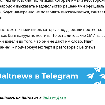
го, тем литовским политикам, которые имели неосторож
 народом высказать недовольство решениями официаль
, будут намеренно не позволять высказываться, считае
г.
ас всех тех политиков, которые поддержали протесты, –
как бы в вакуум поместить. То есть литовские СМИ, вла
и довели до того, что они не дают им слово. Идет
ние", – подчеркнул эксперт в разговоре с Baltnews.
айтесь на Baltnews в
Яндекс.Дзен