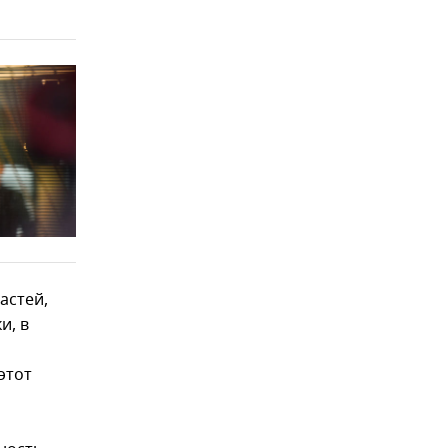
астей,
и, в
этот