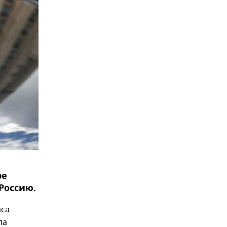
ре
Россию.
аса
ла