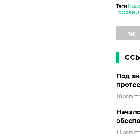
Ново
Теги
Россия и Л
СС
Под зн
протес
10 август
Начало
обеспо
11 август