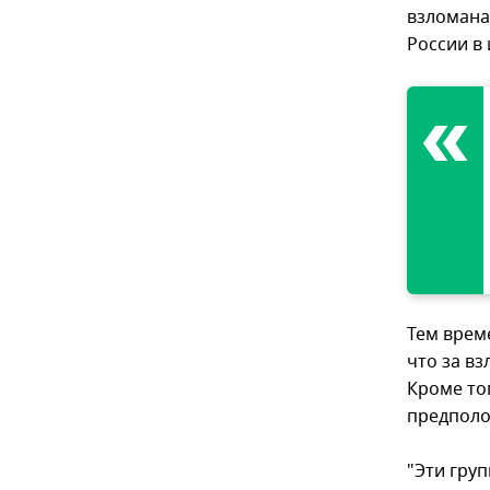
взломана
России в
Тем врем
что за в
Кроме то
предполо
"Эти гру