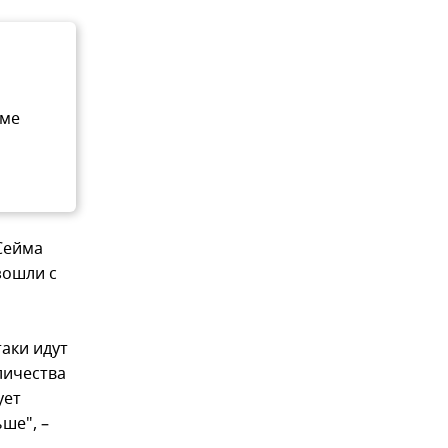
оме
 Сейма
зошли с
таки идут
личества
ует
ше", –