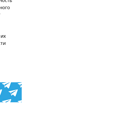
ность
ного
т
 их
сти