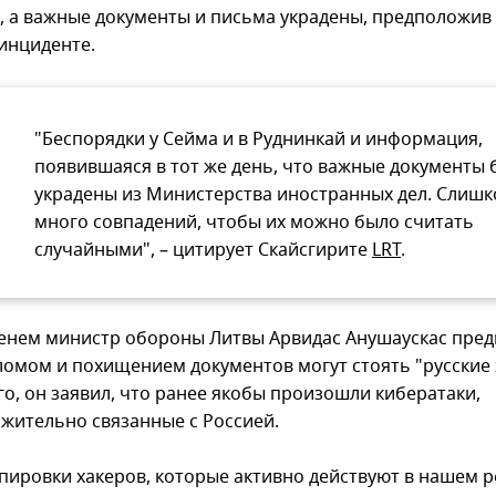
, а важные документы и письма украдены, предположив
 инциденте.
"Беспорядки у Сейма и в Руднинкай и информация,
появившаяся в тот же день, что важные документы
украдены из Министерства иностранных дел. Слиш
много совпадений, чтобы их можно было считать
случайными", – цитирует Скайсгирите
LRT
.
енем министр обороны Литвы Арвидас Анушаускас пред
зломом и похищением документов могут стоять "русские 
го, он заявил, что ранее якобы произошли кибератаки,
жительно связанные с Россией.
ппировки хакеров, которые активно действуют в нашем р