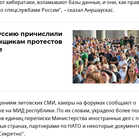
ют кибератаки, взламывают базы данных, и они, как пра
о спецслужбами России", – сказал Анушаускас.
уссию причислили
нщикам протестов
е
ениям литовских СМИ, хакеры на форумах сообщают о
ке на МИД республики. По их словам, украдено более по
в единиц переписки Министерства иностранных дел с п
ых странах, партнерами по НАТО и некоторые документ
Секретно".