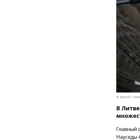
© Sputnik / Ра
В Литве
множест
Главный 
Науседы 