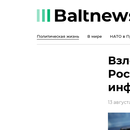
Политическая жизнь
В мире
НАТО в П
Взл
Рос
ин
13 августа