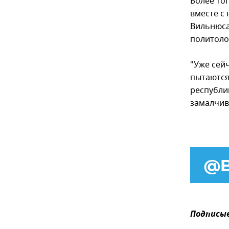
Более то
вместе с
Вильнюса
политоло
"Уже сейч
пытаются 
республик
замалчива
Подписыв