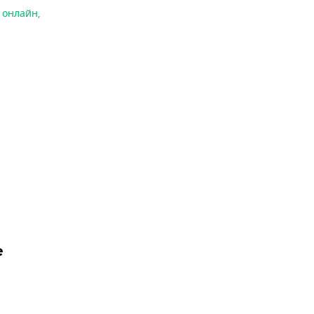
я онлайн
,
е