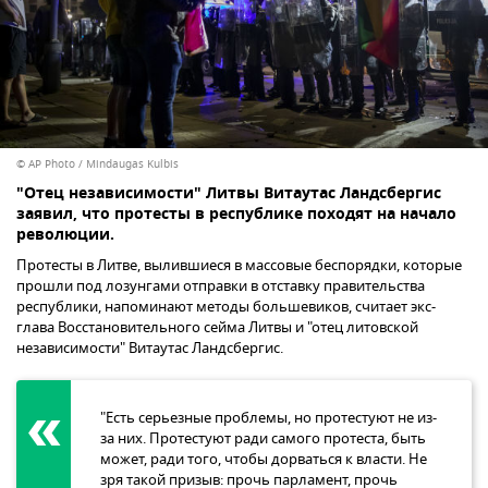
© AP Photo / Mindaugas Kulbis
"Отец независимости" Литвы Витаутас Ландсбергис
заявил, что протесты в республике походят на начало
революции.
Протесты в Литве, вылившиеся в массовые беспорядки, которые
прошли под лозунгами отправки в отставку правительства
республики, напоминают методы большевиков, считает экс-
глава Восстановительного сейма Литвы и "отец литовской
независимости" Витаутас Ландсбергис.
"Есть серьезные проблемы, но протестуют не из-
за них. Протестуют ради самого протеста, быть
может, ради того, чтобы дорваться к власти. Не
зря такой призыв: прочь парламент, прочь