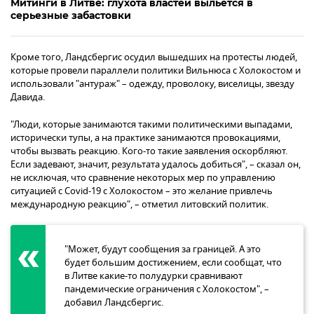
Митинги в Литве: глухота властей выльется в
серьезные забастовки
Кроме того, Ландсбергис осудил вышедших на протесты людей,
которые провели параллели политики Вильнюса с Холокостом и
использовали "антураж" – одежду, проволоку, виселицы, звезду
Давида.
"Люди, которые занимаются такими политическими выпадами,
исторически тупы, а на практике занимаются провокациями,
чтобы вызвать реакцию. Кого-то такие заявления оскорбляют.
Если задевают, значит, результата удалось добиться", – сказал он,
не исключая, что сравнение некоторых мер по управлению
ситуацией с Covid-19 с Холокостом – это желание привлечь
международную реакцию", – отметил литовский политик.
"Может, будут сообщения за границей. А это
будет большим достижением, если сообщат, что
в Литве какие-то полудурки сравнивают
пандемические ограничения с Холокостом", –
добавил Ландсбергис.