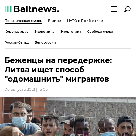
Политическая жизнь
В мире
НАТО в Прибалтике
Коронавирус
Экономика
Энергетика
Свобода слова
Россия-Запад
Белоруссия
Беженцы на передержке:
Литва ищет способ
"одомашнить" мигрантов
06 августа 2021 | 15:05