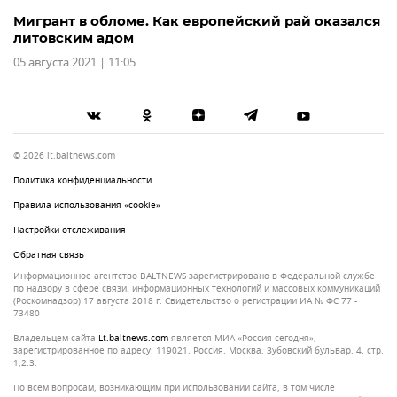
Мигрант в обломе. Как европейский рай оказался
литовским адом
05 августа 2021 | 11:05
© 2026 lt.baltnews.com
Политика конфиденциальности
Правила использования «cookie»
Настройки отслеживания
Обратная связь
Информационное агентство BALTNEWS зарегистрировано в Федеральной службе
по надзору в сфере связи, информационных технологий и массовых коммуникаций
(Роскомнадзор) 17 августа 2018 г. Свидетельство о регистрации ИА № ФС 77 -
73480
Владельцем сайта
lt.baltnews.com
является МИА «Россия сегодня»,
зарегистрированное по адресу: 119021, Россия, Москва, Зубовский бульвар, 4, стр.
1,2.3.
По всем вопросам, возникающим при использовании сайта, в том числе