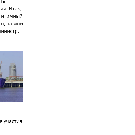
ить
ии. Итак,
егитимный
о, на мой
министр.
я участия