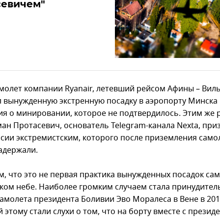
севичем"
амолет компании Ryanair, летевший рейсом Афины – Вил
 вынужденную экстренную посадку в аэропорту Минска
я о минировании, которое не подтвердилось. Этим же 
ман Протасевич, основатель Telegram-канала Nexta, при
ссии экстремистским, которого после приземления само
адержали.
, что это не первая практика вынужденных посадок сам
ком небе. Наиболее громким случаем стала принудител
амолета президента Боливии Эво Моралеса в Вене в 2013
этому стали слухи о том, что на борту вместе с презид