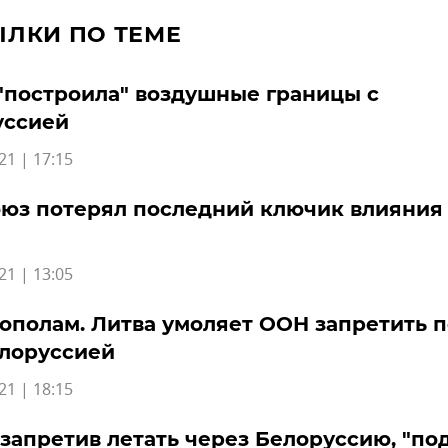
ЫЛКИ ПО ТЕМЕ
"построила" воздушные границы с
уссией
21 | 17:15
юз потерял последний ключик влияния
21 | 13:05
ополам. Литва умоляет ООН запретить 
елоруссией
21 | 18:15
 запретив летать через Белоруссию, "по