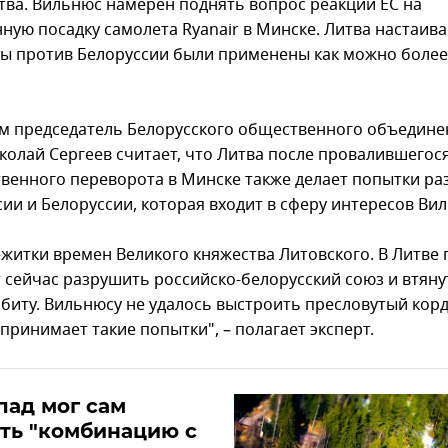
тва. Вильнюс намерен поднять вопрос реакции ЕС на
ную посадку самолета Ryanair в Минске. Литва настаива
бы против Белоруссии были применены как можно более
м председатель Белорусского общественного объедине
иколай Сергеев считает, что Литва после провалившегос
твенного переворота в Минске также делает попытки р
сии и Белоруссии, которая входит в сферу интересов Ви
ежитки времен Великого княжества Литовского. В Литве 
т сейчас разрушить российско-белорусский союз и втян
рбиту. Вильнюсу не удалось выстроить пресловутый корд
принимает такие попытки", – полагает эксперт.
пад мог сам
ть "комбинацию с