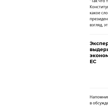
"Так что 
Конституц
какое сл
президен
взгляд, э
Экспер
выдер
эконо
ЕС
Напомним
в обсужд