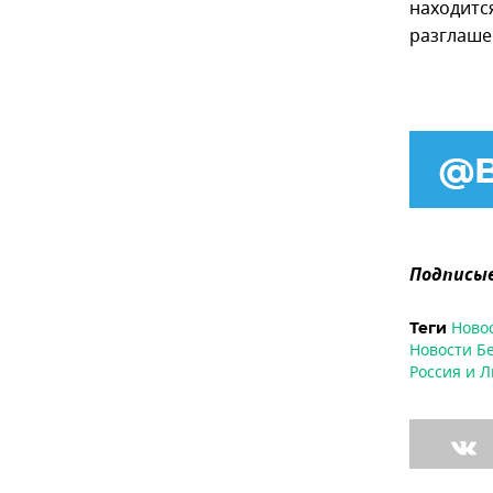
находитс
разглаше
Подписыв
Ново
Теги
Новости Б
Россия и Л