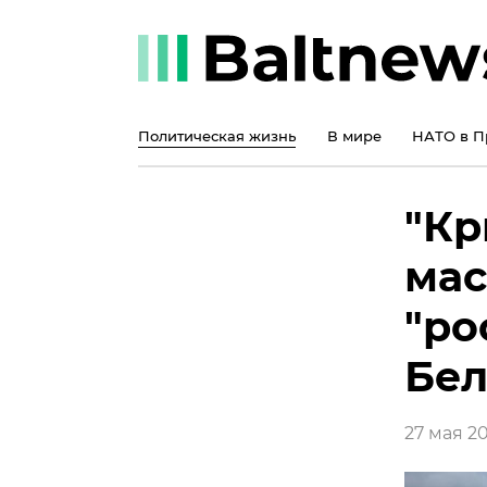
Политическая жизнь
В мире
НАТО в П
"Кр
мас
"ро
Бел
27 мая 20