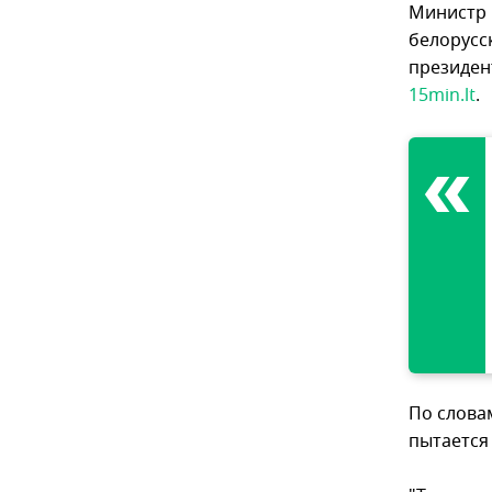
Министр 
белорусс
президен
15min.lt
.
По слова
пытается