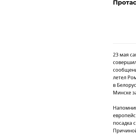
Прота
23 мая с
совершил
сообщени
летел Ро
в Белору
Минске з
Напомним
европейс
посадка с
Причиной 