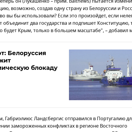
теперь он (Лукашенко – прим. Baltnews) пытается измен
ию, возможно, создав одну страну из Белоруссии и Росс
ово вы бы использовали? Если это произойдет, если нел
т объединит два государства и подпишет Конституцию, т
то будет Крым, только в большем масштабе", – добавил 
т: Белоруссия
жит
мическую блокаду
, Габриэлиюс Ландсбергис отправился в Португалию дл
ении замороженных конфликтах в регионе Восточного