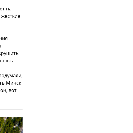
ет на
 жесткие
ния
я
азрушить
льнюса.
подумали,
уть Минск
он, вот