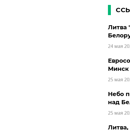
СС
Литва 
Белор
24 мая 20
Евросо
Минск
25 мая 20
Небо п
над Б
25 мая 20
Литва,