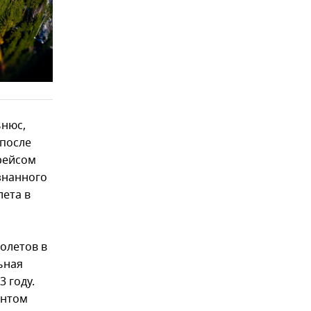
ьнюс,
 после
рейсом
знанного
лета в
олетов в
ьная
 году.
ентом