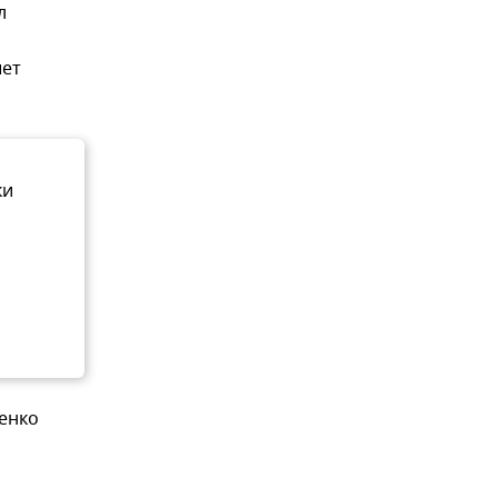
л
шет
ки
енко