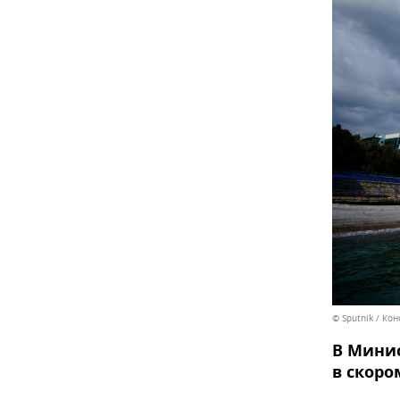
© Sputnik / Ко
В Минис
в скоро