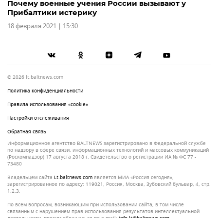
Почему военные учения России вызывают у
Прибалтики истерику
18 февраля 2021 | 15:30
© 2026 lt.baltnews.com
Политика конфиденциальности
Правила использования «cookie»
Настройки отслеживания
Обратная связь
Информационное агентство BALTNEWS зарегистрировано в Федеральной службе
по надзору в сфере связи, информационных технологий и массовых коммуникаций
(Роскомнадзор) 17 августа 2018 г. Свидетельство о регистрации ИА № ФС 77 -
73480
Владельцем сайта
lt.baltnews.com
является МИА «Россия сегодня»,
зарегистрированное по адресу: 119021, Россия, Москва, Зубовский бульвар, 4, стр.
1,2.3.
По всем вопросам, возникающим при использовании сайта, в том числе
связанным с нарушением прав использования результатов интеллектуальной