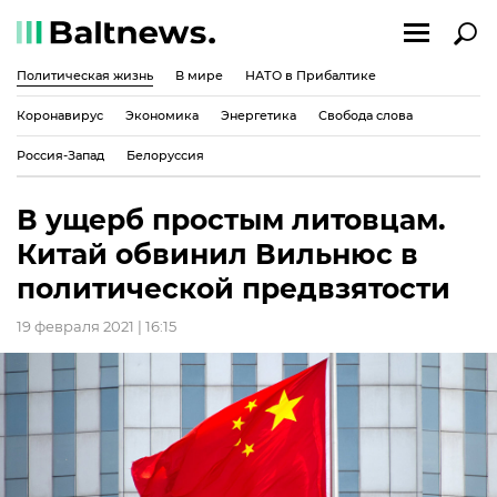
Политическая жизнь
В мире
НАТО в Прибалтике
Коронавирус
Экономика
Энергетика
Свобода слова
Россия-Запад
Белоруссия
В ущерб простым литовцам.
Китай обвинил Вильнюс в
политической предвзятости
19 февраля 2021 | 16:15