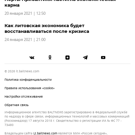
карма
20 января 2021 | 12:50
Как литовская экономика будет
восстанавливаться после кризиса
24 января 2021 | 21:00
© 2026 lt.baltnews.com
Политика конфиденциальности
Правила использования «cookie»
Настройки отслеживания
Обратная связь
Информационное агентство BALTNEWS зарегистрировано в Федеральной службе
по надзору в сфере связи, информационных технологий и массовых коммуникаций
(Роскомнадзор) 17 августа 2018 г. Свидетельство о регистрации ИА № ФС 77 -
73480
Владельцем сайта
lt.baltnews.com
является МИА «Россия сегодня»,