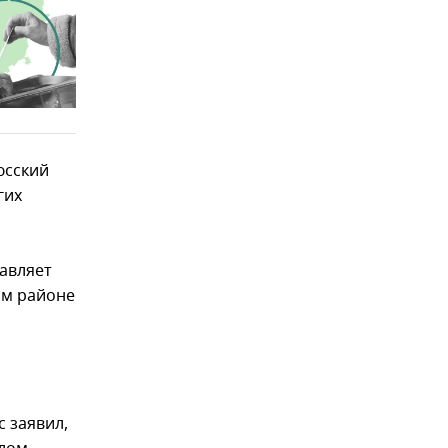
юсский
гих
тавляет
ком районе
 заявил,