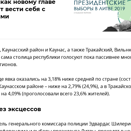
 как новому главе
т вести себя с
ями
 Каунасский район и Каунас, а также Тракайский, Вильн
 сама столица республики голосуют пока пассивнее мно
гионов.
е явка оказались на 3,18% ниже средней по стране (сос
 Каунасском районе – ниже на 2,79% (24,9%), а в Тракайс
на 4,09% (проголосовали всего 23,6% жителей).
ез эксцессов
ель генерального комиссара полиции Эдвардас Шилерис