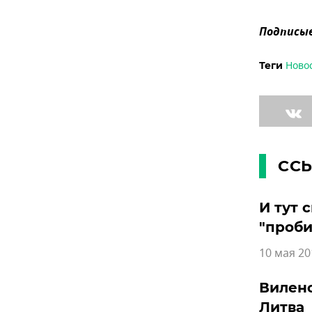
Подписыв
Ново
Теги
СС
И тут 
"проби
10 мая 20
Виленс
Литва