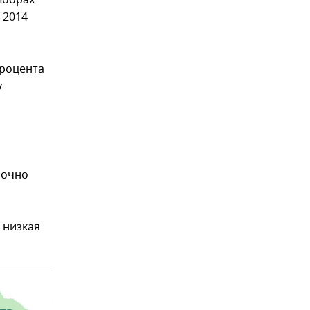
ыборах
 2014
процента
у
рочно
я низкая