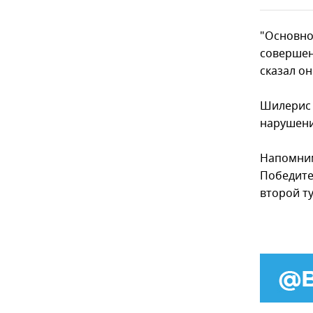
"Основно
совершен
сказал он
Шилерис 
нарушени
Напомним
Победите
второй ту