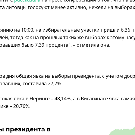
йтите
рассказала
на пресс-конференции о том, что на в
та литовцы голосуют менее активно, нежели на выборах
оянию на 10:00, на избирательные участки пришли 6,36 
ей, тогда как на прошлых таких же выборах к этому час
овавших было 7,39 процента", – отметила она.
сов дня общая явка на выборы президента, с учетом дос
овавших, составила 27,7%.
окая явка в Неринге – 48,14%, а в Висагинасе явка сама
ике – 20,76%.
ы президента в