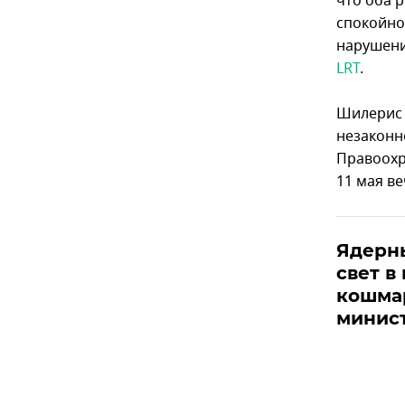
что оба 
спокойно
нарушени
LRT
.
Шилерис 
незаконн
Правоохр
11 мая в
Ядерн
свет в
кошма
минис