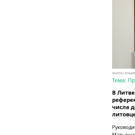
Sputnik/ Влад
Тема:
Пр
В Литве
референ
числа д
литовце
Руководи