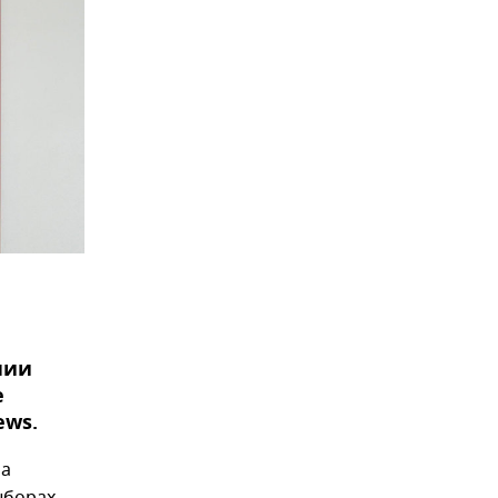
нии
е
ews.
ра