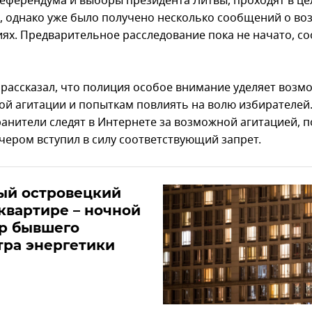
референдума и выборы президента Литвы, проходят в ц
, однако уже было получено несколько сообщений о в
ях. Предварительное расследование пока не начато, с
рассказал, что полиция особое внимание уделяет возм
ой агитации и попыткам повлиять на волю избирателей
анители следят в Интернете за возможной агитацией, п
ечером вступил в силу соответствующий запрет.
ый островецкий
 квартире – ночной
р бывшего
тра энергетики