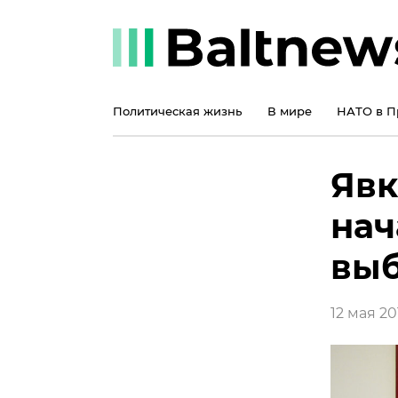
Политическая жизнь
В мире
НАТО в П
Явк
нач
выб
12 мая 201