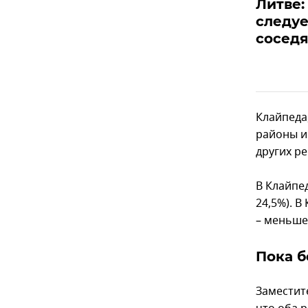
Литве:
следуе
сосед
Клайпеда,
районы и
других ре
В Клайпед
24,5%). В
– меньше 
Пока б
Заместит