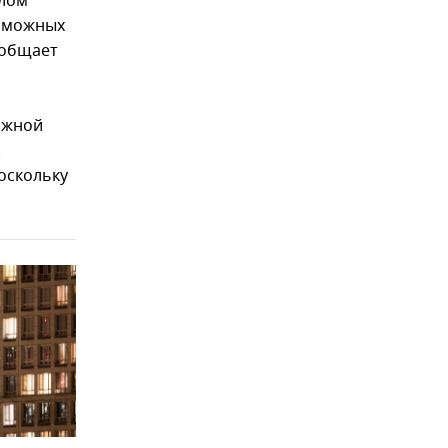
елом
озможных
ообщает
ожной
.
оскольку