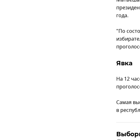
Матьеша
президен
года.
"По сост
избирател
проголос
Явка
На 12 ча
проголос
Самая выс
в республ
Выбор