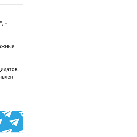
, –
можные
дидатов.
явлен