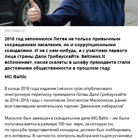
РИА Новости
2018 год запомнился Литве не только привычным
сокращением населения, но и коррупционными
скандалами. И не с кем-нибудь, а с участием первого
лица страны Дали Грибаускайте. Baltnews.lt
вспоминает, какие скелеты в шкафу президента стали
достоянием общественности в прошлом году.
MG Baltic
В конце 2018 года издание Lietuvos rytas опубликовало
электронную переписку президента Литвы Дали Грибаускайте
за 2014–2016 годы с политиком Элигиюсом Масюлисом, ранее
возглавлявшим влиятельную партию "Движение либералов".
Масюлис был замешан в скандальном деле MG Baltic – им была
получена взятка в размере 100 тыс. евро, за которую он,
по просьбе представителей концерна, должен был лоббировать
его интересы. В частности, контроль выбора места для установки