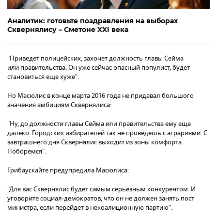
Аналитик: готовьте поздравления на выборах
Сквернялису – Сметоне XXI века
"Приведет полицейских, захочет должность главы Сейма
или правительства. Он уже сейчас опасный популист, будет
становиться еще хуже".
Но Масюлис в конце марта 2016 года не придавал большого
значения амбициям Сквернялиса:
"Ну, до должности главы Сейма или правительства ему еще
далеко. Городских избирателей так не проведешь с аграриями. С
завтрашнего дня Сквернялис выходит из зоны комфорта.
Поборемся".
Грибаускайте предупредила Масюлиса:
"Для вас Сквернялис будет самым серьезным конкурентом. И
уговорите социал-демократов, что он не должен занять пост
министра, если перейдет в некоалиционную партию".