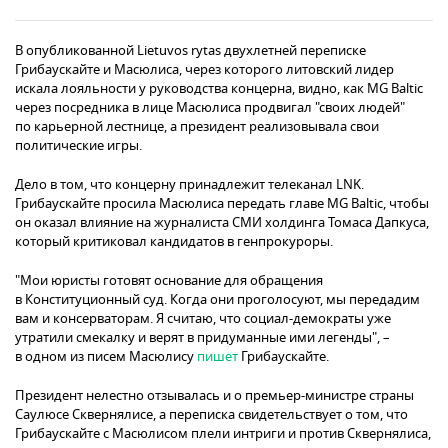
В опубликованной Lietuvos rytas двухлетней переписке
Грибаускайте и Масюлиса, через которого литовский лидер
искала лояльности у руководства концерна, видно, как MG Baltic
через посредника в лице Масюлиса продвигал "своих людей"
по карьерной лестнице, а президент реализовывала свои
политические игры.
Дело в том, что концерну принадлежит телеканал LNK.
Грибаускайте просила Масюлиса передать главе MG Baltic, чтобы
он оказал влияние на журналиста СМИ холдинга Томаса Дапкуса,
который критиковал кандидатов в генпрокуроры.
"Мои юристы готовят основание для обращения
в Конституционный суд. Когда они проголосуют, мы передадим
вам и консерваторам. Я считаю, что социал-демократы уже
утратили смекалку и верят в придуманные ими легенды", –
в одном из писем Масюлису
пишет
Грибаускайте.
Президент нелестно отзывалась и о премьер-министре страны
Саулюсе Сквернялисе, а переписка свидетельствует о том, что
Грибаускайте с Масюлисом плели интриги и против Сквернялиса,