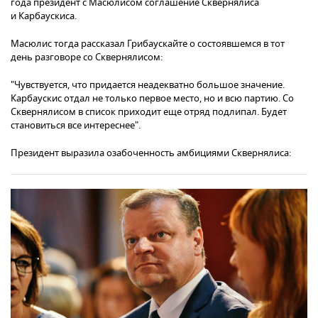
года президент с Масюлисом соглашение Сквернялиса
и Карбаускиса.
Масюлис тогда рассказал Грибаускайте о состоявшемся в тот
день разговоре со Сквернялисом:
"Чувствуется, что придается неадекватно большое значение.
Карбаускис отдал не только первое место, но и всю партию. Со
Сквернялисом в список приходит еще отряд подлипал. Будет
становиться все интереснее".
Президент выразила озабоченность амбициями Сквернялиса: