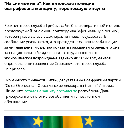
"На снимке не я". Как литовская полиция
оштрафовала женщину, перенесшую инсульт
Реакция пресс-службы Грибаускайте была оперативной и очень
предсказуемой: она лишь подтвердила "официальную линию",
которая указывалась в декларации главы государства. В
сообщении указывается, что президент скупала гособлигации
за личные деньги с целью показать гражданам страны, что она
как национальный лидер верит в государство и его
экономическое возрождение. Однако никаких аргументов,
опровергающих заявление Старкявичюте, пресс-служба
не привела.
Экс-министр финансов Литвы, депутат Сейма от фракции партии
"Союз Отечества – Христианские демократы Литвы" Ингрида
Шимоните
встала на защиту президента
республики Дали
Грибаускайте, отклонив все обвинения в незаконном
обогащении.