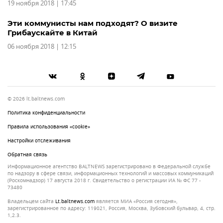
19 ноября 2018 | 17:45
Эти коммунисты нам подходят? О визите
Грибаускайте в Китай
06 ноября 2018 | 12:15
© 2026 lt.baltnews.com
Политика конфиденциальности
Правила использования «cookie»
Настройки отслеживания
Обратная связь
Информационное агентство BALTNEWS зарегистрировано в Федеральной службе
по надзору в сфере связи, информационных технологий и массовых коммуникаций
(Роскомнадзор) 17 августа 2018 г. Свидетельство о регистрации ИА № ФС 77 -
73480
Владельцем сайта
lt.baltnews.com
является МИА «Россия сегодня»,
зарегистрированное по адресу: 119021, Россия, Москва, Зубовский бульвар, 4, стр.
1,2.3.