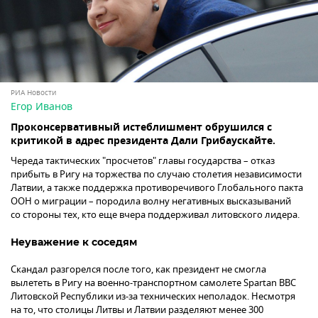
РИА Новости
Егор Иванов
Проконсервативный истеблишмент обрушился с
критикой в адрес президента Дали Грибаускайте.
Череда тактических "просчетов" главы государства – отказ
прибыть в Ригу на торжества по случаю столетия независимости
Латвии, а также поддержка противоречивого Глобального пакта
ООН о миграции – породила волну негативных высказываний
со стороны тех, кто еще вчера поддерживал литовского лидера.
Неуважение к соседям
Скандал разгорелся после того, как президент не смогла
вылететь в Ригу на военно-транспортном самолете Spartan ВВС
Литовской Республики из-за технических неполадок. Несмотря
на то, что столицы Литвы и Латвии разделяют менее 300