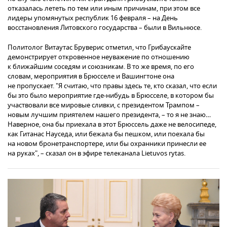
отказалась лететь по тем или иным причинам, при этом все
лидеры упомянутых республик 16 февраля – на День
восстановления Литовского государства – были в Вильнюсе.
Политолог Витаутас Бруверис отметил, что Грибаускайте
демонстрирует откровенное неуважение по отношению
к ближайшим соседям и союзникам. В то же время, по его
словам, мероприятия в Брюсселе и Вашингтоне она
не пропускает. "Я считаю, что правы здесь те, кто сказал, что если
бы это было мероприятие где-нибудь в Брюсселе, в котором бы
участвовали все мировые сливки, с президентом Трампом –
новым лучшим приятелем нашего президента, – то я не знаю…
Наверное, она бы приехала в этот Брюссель даже не велосипеде,
как Гитанас Науседа, или бежала бы пешком, или поехала бы
на новом бронетранспортере, или бы охранники принесли ее
на руках", – сказал он в эфире телеканала Lietuvos rytas.