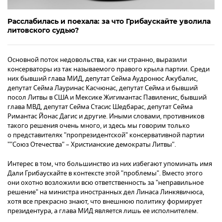
Расслабилась и поехала: за что Грибаускайте уволила
литовского судью?
Основной поток недовольства, как ни странно, выразили
консерваторы из так называемого правого крыла партии. Среди
них бывший глава МИД, депутат Сейма Аудронюс Ажубалис,
депутат Сейма Лауринас Касчюнас, депутат Сейма и бывший
посол Литвы в США и Мексике Жигимантас Павиленис, бывший
глава МВД, депутат Сейма Стасис Шедбарас, депутат Сейма
Римантас Йонас Дагис и другие. Иными словами, противников
такого решения очень много, и здесь мы говорим только
о представителях "пропрезидентской" консервативной партии
""Союз Отечества" – Христианские демократы Литвы".
Интерес в том, что большинство из них избегают упоминать имя
Дали Грибаускайте в контексте этой "проблемы". Вместо этого
они охотно возложили всю ответственность за "неправильное
решение" на министра иностранных дел Линаса Линкявичюса,
хотя все прекрасно знают, что внешнюю политику формирует
президентура, а глава МИД является лишь ее исполнителем.