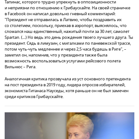
Тапинас, которого трудно упрекнуть в оппозиционности
и неприязни по отношению к Грибаускайте. На своей страничке
в Facebook он написал довольно гневный комментарий:
"Президент не отправилась в Латвию, чтобы поздравить их
со столетием, поскольку, приехав в аэропорт, выяснялось, что
сломался наш единственный, нажитый почти за 30 лет, самолет
Spartan. (…) Но ведь это день рождения твоего лучшего друга. Ты
президент. Сядь в лимузин, с мигалками по паневежской трассе,
потом чуть-чуть медленнее и через 2,5 часа будешь в Риге", –
заметил он, напомнив, что у президента также была
возможность воспользоваться услугами рейсового полета
Вильнюс – Рига.
Аналогичная критика прозвучала из уст основного претендента
на пост президента в 2019 году, лидера опросов избирателей,
экономиста Гитанаса Науседы, хотя раньше он не был замечен
среди критиков Грибаускайте.