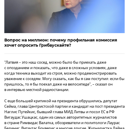
Вопрос на миллион: почему профильная комиссия
хочет опросить Грибаускайте?
"Латвия – это наш сосед, можно было бы приехать даже
с опозданием и показать, что даже в сложных условиях, даже
когда техника выходит из строя, можно продемонстрировать
уважение к соседям. Могу сказать, как бы я сам поступил: если бы
пришлось, то я бы поехал даже на велосипеде", – сказал он
в интервью местной радиостанции.
С еще большей критикой на президента обрушились депутат
Сейма, глава Центристской партии и кандидат на пост президента
Наглис Путейкис, бывший глава МИД Литвы и посол ЕС в РФ
Вигаудас Ушацкас, один из самых авторитетных журналистов
в стране Римвидас Валатка, обозреватели и политологи Лаурас
Белинис, Витаутас Бруверис и многие другие. Журналистка Лайма