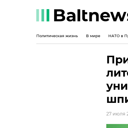
Политическая жизнь
В мире
НАТО в П
При
лит
уни
шпи
27 июля 2