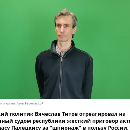
ного архива Аллы Березовской
ий политик Вячеслав Титов отреагировал на
ный судом республики жесткий приговор акт
асу Палецкису за "шпионаж" в пользу России.