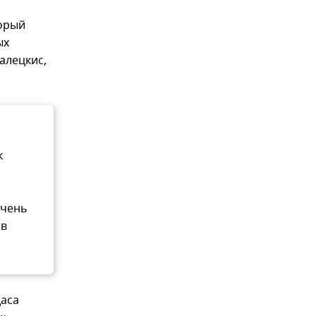
торый
ых
алецкис,
к
очень
ов
даса