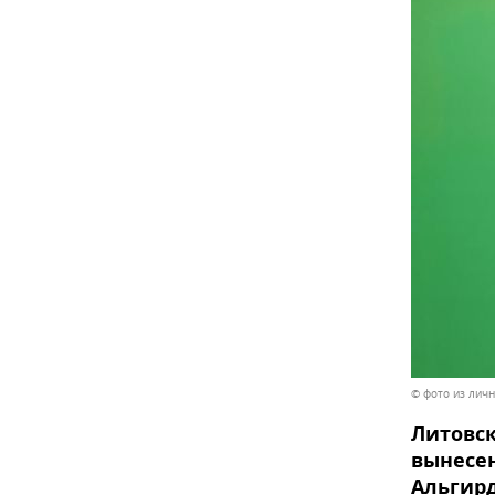
© фото из лич
Литовск
вынесен
Альгирд