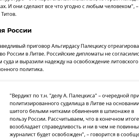
ах. И они сделают все что угодно с любым человеком", –
 Титов.
ия России
аведливый приговор Альгирдасу Палецкису отреагиров
во России в Литве. Российские дипломаты не согласилис
 суда и выразили надежду на освобождение литовского
онного политика.
"Вердикт по т.н. "делу А. Палецкиса" – очередной п
политизированного судилища в Литве на основани
шитого белыми нитками обвинения в шпионаже в
пользу России. Рассчитываем, что в конечном итоге
возобладает справедливость и ни в чем не повинн
журналист будет освобожден", – говорится в сообщ