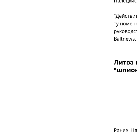
Палецкиса
"Действи
ту номенк
руководс
Baltnews.
Литва 
"шпио
Ранее Шя