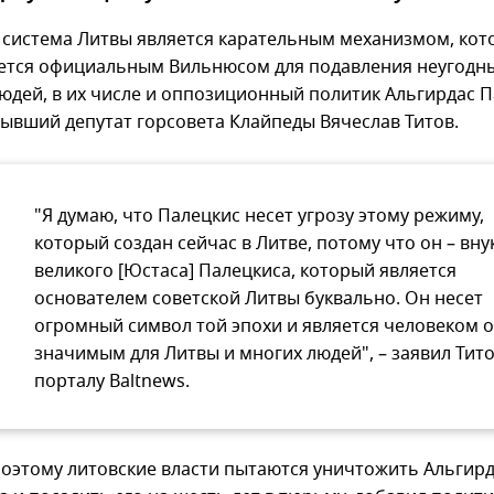
 система Литвы является карательным механизмом, ко
ется официальным Вильнюсом для подавления неугодн
юдей, в их числе и оппозиционный политик Альгирдас П
бывший депутат горсовета Клайпеды Вячеслав Титов.
"Я думаю, что Палецкис несет угрозу этому режиму,
который создан сейчас в Литве, потому что он – вну
великого [Юстаса] Палецкиса, который является
основателем советской Литвы буквально. Он несет
огромный символ той эпохи и является человеком 
значимым для Литвы и многих людей", – заявил Тит
порталу Baltnews.
оэтому литовские власти пытаются уничтожить Альгир