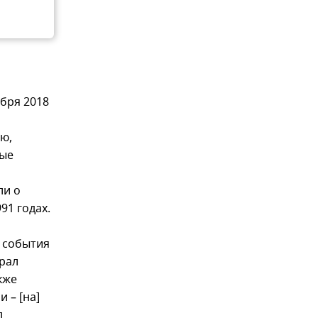
ября 2018
ю,
мые
ли о
91 годах.
о события
брал
кже
 – [на]
л