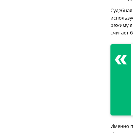
Судебная
использу
режиму л
считает 
Именно п