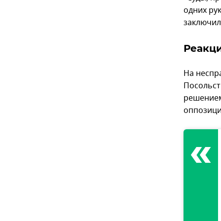
одних рук
заключил
Реакц
На неспр
Посольст
решением
оппозици