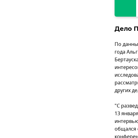
Дело 
По данны
года Аль
Бертауск
интересо
исследов
рассматр
других де
"С развед
13 января
интервью 
общался 
конференц