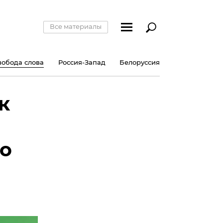
Все материалы
вобода слова
Россия-Запад
Белоруссия
к
го