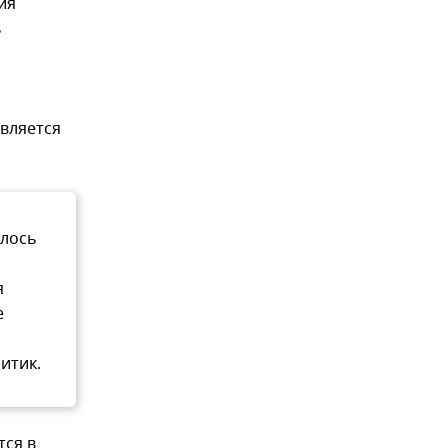
ия
ь
является
илось
я
е
итик.
тся в