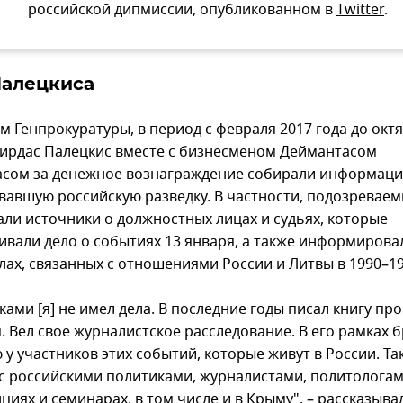
российской дипмиссии, опубликованном в
Twitter
.
Палецкиса
м Генпрокуратуры, в период с февраля 2017 года до окт
гирдас Палецкис вместе с бизнесменом Деймантасом
асом за денежное вознаграждение собирали информаци
вавшую российскую разведку. В частности, подозревае
али источники о должностных лицах и судьях, которые
ивали дело о событиях 13 января, а также информирова
лах, связанных с отношениями России и Литвы в 1990–19
ками [я] не имел дела. В последние годы писал книгу пр
. Вел свое журналистское расследование. В его рамках 
у участников этих событий, которые живут в России. Та
с российскими политиками, журналистами, политологами
иях и семинарах, в том числе и в Крыму", – рассказыва