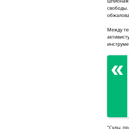
шпионаже
свободы.
обжалова
Между те
активист
инструме
"Суды, п