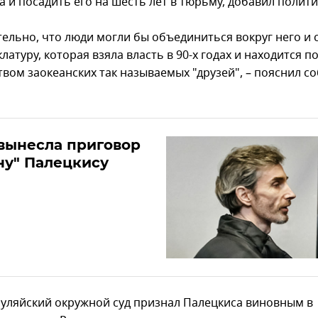
 и посадить его на шесть лет в тюрьму, добавил полити
тельно, что люди могли бы объединиться вокруг него и 
латуру, которая взяла власть в 90-х годах и находится п
твом заокеанских так называемых "друзей", – пояснил с
вынесла приговор
ну" Палецкису
уляйский окружной суд признал Палецкиса виновным в