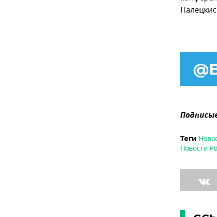
Палецкис
Подписыв
Ново
Теги
Новости Р