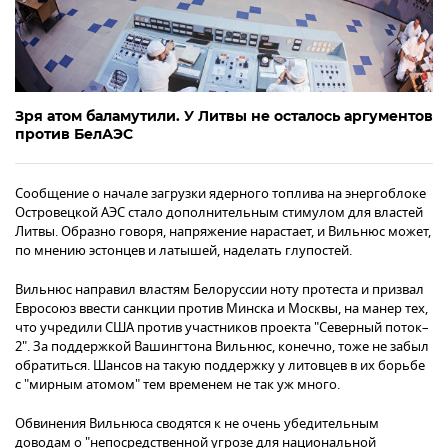
Зря атом баламутили. У Литвы не осталось аргументов
против БелАЭС
Сообщение о начале загрузки ядерного топлива на энергоблоке
Островецкой АЭС стало дополнительным стимулом для властей
Литвы. Образно говоря, напряжение нарастает, и Вильнюс может,
по мнению эстонцев и латышей, наделать глупостей.
Вильнюс направил властям Белоруссии ноту протеста и призвал
Евросоюз ввести санкции против Минска и Москвы, на манер тех,
что учредили США против участников проекта "Северный поток–
2". За поддержкой Вашингтона Вильнюс, конечно, тоже не забыл
обратиться. Шансов на такую поддержку у литовцев в их борьбе
с "мирным атомом" тем временем не так уж много.
Обвинения Вильнюса сводятся к не очень убедительным
доводам о "непосредственной угрозе для национальной