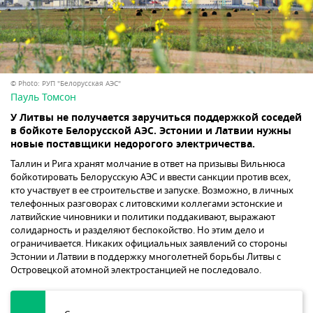
© Photo: РУП "Белорусская АЭС"
Пауль Томсон
У Литвы не получается заручиться поддержкой соседей
в бойкоте Белорусской АЭС. Эстонии и Латвии нужны
новые поставщики недорогого электричества.
Таллин и Рига хранят молчание в ответ на призывы Вильнюса
бойкотировать Белорусскую АЭС и ввести санкции против всех,
кто участвует в ее строительстве и запуске. Возможно, в личных
телефонных разговорах с литовскими коллегами эстонские и
латвийские чиновники и политики поддакивают, выражают
солидарность и разделяют беспокойство. Но этим дело и
ограничивается. Никаких официальных заявлений со стороны
Эстонии и Латвии в поддержку многолетней борьбы Литвы с
Островецкой атомной электростанцией не последовало.