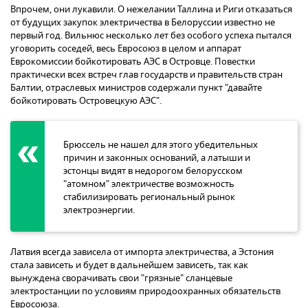
Впрочем, они лукавили. О нежелании Таллина и Риги отказаться
от будущих закупок электричества в Белоруссии известно не
первый год. Вильнюс несколько лет без особого успеха пытался
уговорить соседей, весь Евросоюз в целом и аппарат
Еврокомиссии бойкотировать АЭС в Островце. Повестки
практически всех встреч глав государств и правительств стран
Балтии, отраслевых министров содержали пункт "давайте
бойкотировать Островецкую АЭС".
Брюссель не нашел для этого убедительных
причин и законных оснований, а латыши и
эстонцы видят в недорогом белорусском
"атомном" электричестве возможность
стабилизировать региональный рынок
электроэнергии.
Латвия всегда зависела от импорта электричества, а Эстония
стала зависеть и будет в дальнейшем зависеть, так как
вынуждена сворачивать свои "грязные" сланцевые
электростанции по условиям природоохранных обязательств
Евросоюза.