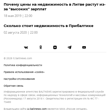
Почему цены на недвижимость в Литве растут из-
за "высоких" зарплат
18 мая 2019 | 22:00
Сколько стоит недвижимость в Прибалтике
02 августа 2020 | 22:00
© 2026 lt.baltnews.com
Политика конфиденциальности
Правила использования «cookie»
Настройки отслеживания
Обратная связь
Информационное агентство BALTNEWS зарегистрировано в Федеральной службе
по надзору в сфере связи, информационных технологий и массовых коммуникаций
(Роскомнадзор) 17 августа 2018 г. Свидетельство о регистрации ИА № ФС 77 -
73480
Владельцем сайта
lt.baltnews.com
является МИА «Россия сегодня»,