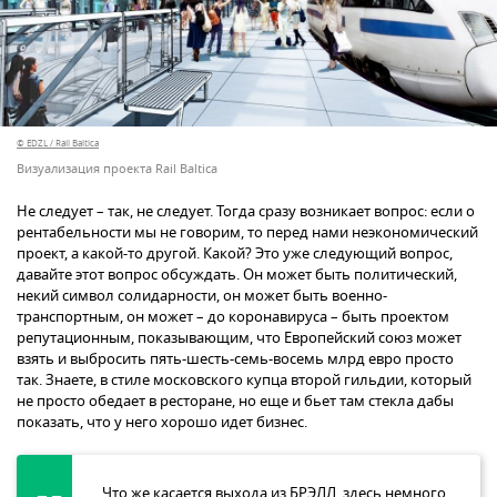
© EDZL / Rail Baltica
Визуализация проекта Rail Baltica
Не следует – так, не следует. Тогда сразу возникает вопрос: если о
рентабельности мы не говорим, то перед нами неэкономический
проект, а какой-то другой. Какой? Это уже следующий вопрос,
давайте этот вопрос обсуждать. Он может быть политический,
некий символ солидарности, он может быть военно-
транспортным, он может – до коронавируса – быть проектом
репутационным, показывающим, что Европейский союз может
взять и выбросить пять-шесть-семь-восемь млрд евро просто
так. Знаете, в стиле московского купца второй гильдии, который
не просто обедает в ресторане, но еще и бьет там стекла дабы
показать, что у него хорошо идет бизнес.
Что же касается выхода из БРЭЛЛ, здесь немного