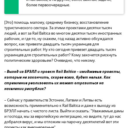
более первоочередные.
[Это] помощь малому, среднему бизнесу, восстановление
туристического сектора. За этими проектами десятки тысяч
людей, а вот за Rail Baltica во многом десятки тысяч иностранных
рабочих, и где-то, ну скажем, год назад активно обсуждался
вопрос, как привезти двадцать тысяч украинцев для
строительных работ. Ну кто сегодня привезет двадцать тысяч
украинцев для строительных работ? Кому захочется рискнуть
политическим здоровьем? Очевидно, что никому.
– Выход из БРЭЛЛ и проект Rail Baltica – имиджевые проекты,
которые не закончить, скорее всего, будет нельзя. Как
стремление реализовать их может отразиться на
населении республик?
– Сейчас у правительств Эстонии, Латвии и Литвы есть
возможность применительно к Rail Baltica и даже к выходу из
БРЭЛЛ начать с чистого листа. Выйти и сказать: "Уважаемые дамы
и господа, мы за европейскую интеграцию, но видите, тут до нас
добрался вирус, и мы отложим на парочку десятилетий вот эти
проекты как внеочередные".