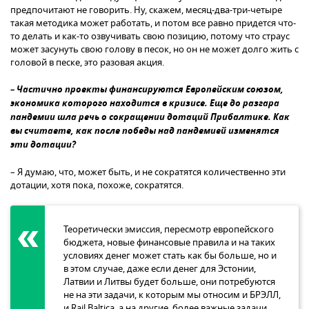
предпочитают не говорить. Ну, скажем, месяц-два-три-четыре
такая методика может работать, и потом все равно придется что-
то делать и как-то озвучивать свою позицию, потому что страус
может засунуть свою голову в песок, но он не может долго жить с
головой в песке, это разовая акция.
– Частично проекты финансируются Европейским союзом,
экономика которого находится в кризисе. Еще до разгара
пандемии шла речь о сокращении дотаций Прибалтике. Как
вы считаете, как после победы над пандемией изменятся
эти дотации?
– Я думаю, что, может быть, и не сократятся количественно эти
дотации, хотя пока, похоже, сократятся.
Теоретически эмиссия, пересмотр европейского
бюджета, новые финансовые правила и на таких
условиях денег может стать как бы больше, но и
в этом случае, даже если денег для Эстонии,
Латвии и Литвы будет больше, они потребуются
не на эти задачи, к которым мы относим и БРЭЛЛ,
и Rail Baltica, а на другие, более важные задачи,