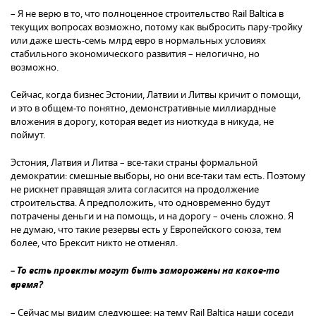
– Я не верю в то, что полноценное строительство Rail Baltica в
текущих вопросах возможно, потому как выбросить пару-тройку
или даже шесть-семь млрд евро в нормальных условиях
стабильного экономического развития – нелогично, но
возможно.
Сейчас, когда бизнес Эстонии, Латвии и Литвы кричит о помощи,
и это в общем-то понятно, демонстративные миллиардные
вложения в дорогу, которая ведет из ниоткуда в никуда, не
поймут.
Эстония, Латвия и Литва – все-таки страны формальной
демократии: смешные выборы, но они все-таки там есть. Поэтому
не рискнет правящая элита согласится на продолжение
строительства. А предположить, что одновременно будут
потрачены деньги и на помощь, и на дорогу – очень сложно. Я
не думаю, что такие резервы есть у Европейского союза, тем
более, что Брексит никто не отменял.
– То есть проекты могут быть заморожены на какое-то
время?
– Сейчас мы видим следующее: на тему Rail Baltica наши соседи