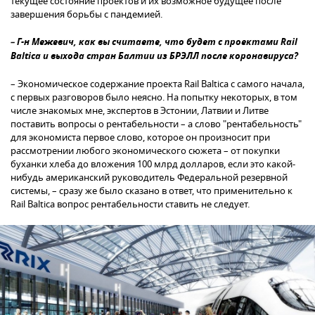
текущее состояние проектов и их возможное будущее после
завершения борьбы с пандемией.
– Г-н Межевич, как вы считаете, что будет с проектами Rail
Baltica и выхода стран Балтии из БРЭЛЛ после коронавируса?
– Экономическое содержание проекта Rail Baltica с самого начала,
с первых разговоров было неясно. На попытку некоторых, в том
числе знакомых мне, экспертов в Эстонии, Латвии и Литве
поставить вопросы о рентабельности – а слово "рентабельность"
для экономиста первое слово, которое он произносит при
рассмотрении любого экономического сюжета – от покупки
буханки хлеба до вложения 100 млрд долларов, если это какой-
нибудь американский руководитель Федеральной резервной
системы, – сразу же было сказано в ответ, что применительно к
Rail Baltica вопрос рентабельности ставить не следует.