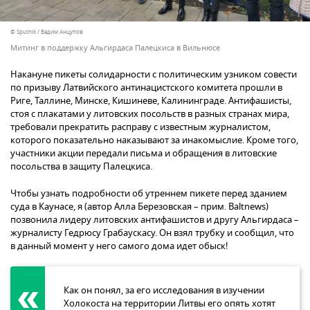
© Sputnik / Вадим Анцупов
Митинг в поддержку Альгирдаса Палецкиса в Вильнюсе
Накануне пикеты солидарности с политическим узником совести
по призыву Латвийского антинацистского комитета прошли в
Риге, Таллине, Минске, Кишиневе, Калининграде. Антифашисты,
стоя с плакатами у литовских посольств в разных странах мира,
требовали прекратить расправу с известным журналистом,
которого показательно наказывают за инакомыслие. Кроме того,
участники акции передали письма и обращения в литовские
посольства в защиту Палецкиса.
Чтобы узнать подробности об утреннем пикете перед зданием
суда в Каунасе, я (автор Алла Березовская – прим. Baltnews)
позвонила лидеру литовских антифашистов и другу Альгирдаса –
журналисту Гедрюсу Грабаускасу. Он взял трубку и сообщил, что
в данный момент у него самого дома идет обыск!
Как он понял, за его исследования в изучении
Холокоста на территории Литвы его опять хотят