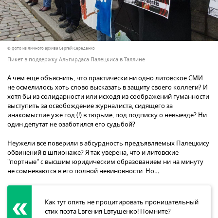
© фото из личного архива Сергей Середенко
Пикет в поддержку Альгирдаса Палецкиса в Таллине
А чем еще объяснить, что практически ни одно литовское СМИ
не осмелилось хоть слово высказать в защиту своего коллеги? И
хотя бы из солидарности или исходя из соображений гуманности
выступить за освобождение журналиста, сидящего за
инакомыслие уже год (!) в тюрьме, под подписку о невыезде? Ни
один депутат не озаботился его судьбой?
Неужели все поверили в абсурдность предъявляемых Палецкису
обвинений в шпионаже? Я так уверена, что и литовские
"портные" с высшим юридическим образованием ни на минуту
не сомневаются в его полной невиновности. Но…
Как тут опять не процитировать проницательный
стих поэта Евгения Евтушенко! Помните?