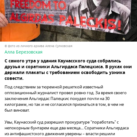
© фото из личного архива Алена Сулковская
Алла Березовская
С самого утра у здания Каунасского суда собрались
друзья и соратники Альгирдаса Палецкиса. В руках они
держали плакаты с требованием освободить узника
совести.
Под следствием за тюремной решеткой известный
оппозиционный журналист провел ровно год. За время своего
заключения Альгирдас Палецкис похудел почти на 30
килограмм, но так и не согласился признаться в том, в чем не
был виноват.
Увы, Каунасский суд разрешил прокуратуре "поработать" с
непокорным бунтарем еще два месяца… Соратники Альгирдаса
из антифашистского движения уверены – власти решили