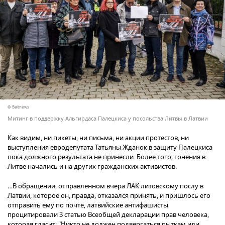
© Baltnews
Митинг в поддержку Альгирдаса Палецкиса у посольства Литвы в Латвии
Как видим, ни пикеты, ни письма, ни акции протестов, ни
выступления евродепутата Татьяны Жданок в защиту Палецкиса
пока должного результата не принесли. Более того, гонения в
Литве начались и на других гражданских активистов.
…В обращении, отправленном вчера ЛАК литовскому послу в
Латвии, которое он, правда, отказался принять, и пришлось его
отправить ему по почте, латвийские антифашисты
процитировали 3 статью Всеобщей декларации прав человека,
которая гласит: "Никто не должен подвергаться пыткам или