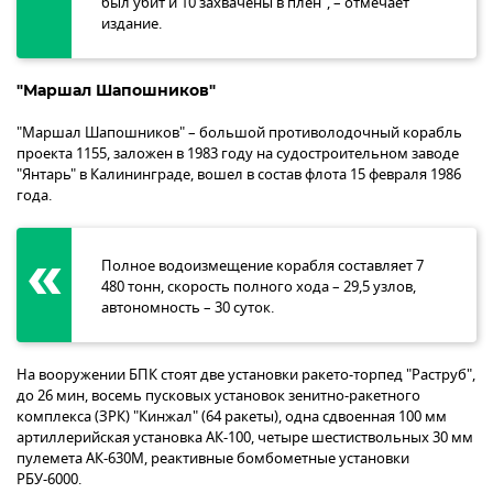
был убит и 10 захвачены в плен", – отмечает
издание.
"Маршал Шапошников"
"Маршал Шапошников" – большой противолодочный корабль
проекта 1155, заложен в 1983 году на судостроительном заводе
"Янтарь" в Калининграде, вошел в состав флота 15 февраля 1986
года.
Полное водоизмещение корабля составляет 7
480 тонн, скорость полного хода – 29,5 узлов,
автономность – 30 суток.
На вооружении БПК стоят две установки ракето-торпед "Раструб",
до 26 мин, восемь пусковых установок зенитно-ракетного
комплекса (ЗРК) "Кинжал" (64 ракеты), одна сдвоенная 100 мм
артиллерийская установка АК-100, четыре шестиствольных 30 мм
пулемета АК-630М, реактивные бомбометные установки
РБУ-6000.