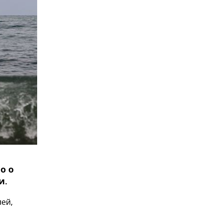
о о
и.
ей,