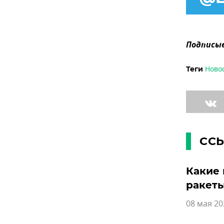
Подписыв
Ново
Теги
СС
Какие 
ракеты
08 мая 20