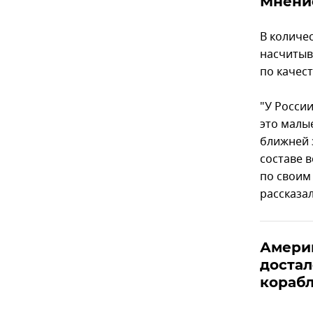
Мнени
В количе
насчитыв
по качес
"У России
это малы
ближней 
составе 
по своим
рассказал
Амери
достал
кораб