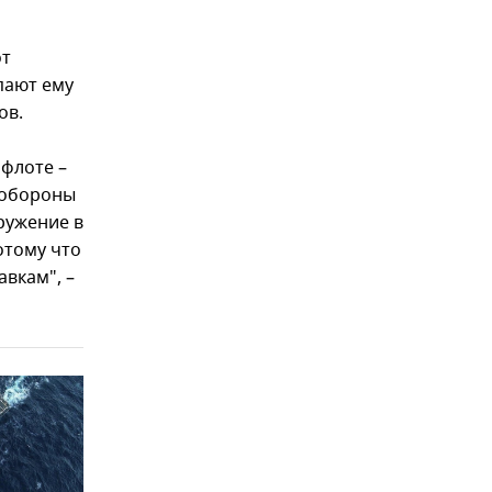
от
пают ему
ов.
 флоте –
 обороны
ружение в
отому что
вкам", –