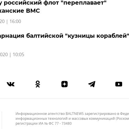
 российский флот "переплавает"
канские ВМС
20 | 16:00
рнация балтийской "кузницы кораблей"
020 | 10:05
Информационное агентство BALTNEWS зарегистрировано в Федера
информационных технологий и массовых коммуникаций (Роскомнад
регистрации ИА № ФС 77 - 73480