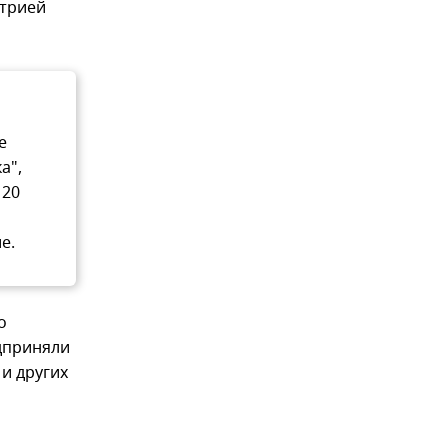
етрией
е
а",
 20
е.
о
дприняли
и других