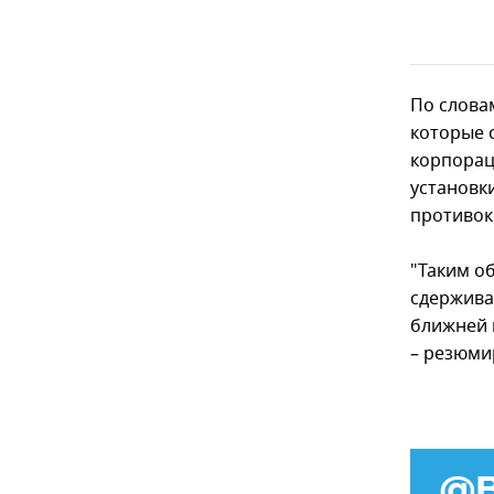
По слова
которые 
корпорац
установк
противок
"Таким о
сдержива
ближней 
– резюми