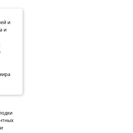
лей и
а и
х
е
имира
лодки
антных
 и