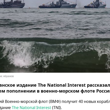
нис Абрамов
нское издание The National Interest рассказал
м пополнении в военно-морском флоте Росси
ий Военно-морской флот (ВМФ) получит 40 новых корабл
здание
The National Interest
(TNI).