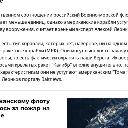
е
ственном соотношении российский Военно-морской фл
ает меньше единиц, однако американские корабли усту
тву вооружения, считает военный эксперт Алексей Леонк
 есть тип кораблей, которых нет, наверное, ни на одном
е ракетные корабли (МРК). Они могут выполнять задачу
зоны, то есть фактически охранять наши берега. Их воо
восьми крылатых ракет "Калибр" вполне внушительно, п
 характеристикам они не уступают американским "Томага
 Леонков порталу Baltnews.
канскому флоту
ось за пожар на
ле