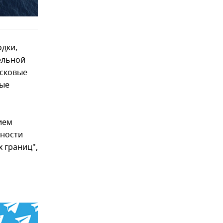
одки,
ельной
усковые
вые
ием
ьности
 границ",