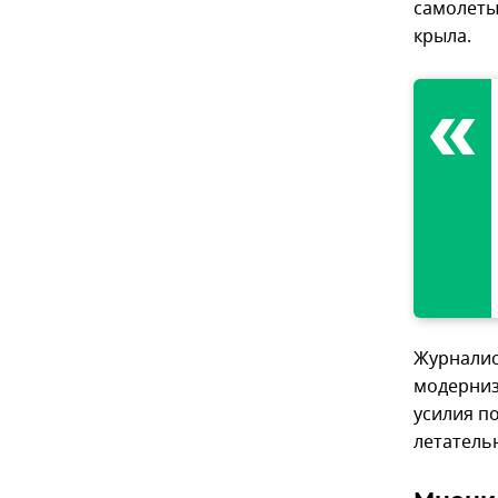
самолеты
крыла.
Журналис
модерниз
усилия п
летатель