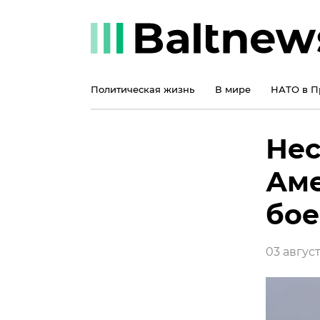
Политическая жизнь
В мире
НАТО в П
Нес
Ам
бое
03 август