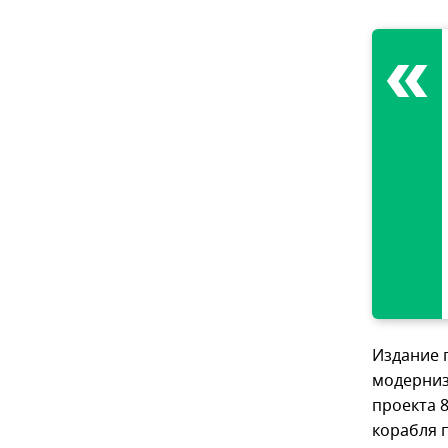
Издание 
модерниз
проекта 
корабля 