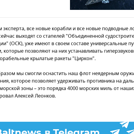
м эксперта, все новые корабли и все новые подводные л
сейчас выходят со стапелей "Объединенной судостроит
ии" (ОСК), уже имеют в своем составе универсальные п
и, которые позволяют на них устанавливать гиперзвуко
орабельные крылатые ракеты "Циркон".
бразом мы смогли оснастить наш флот неядерным оруж
ния, которое позволяет удерживать противника на дал
морской зоны – это порядка 4000 морских миль от наших
ровал Алексей Леонков.