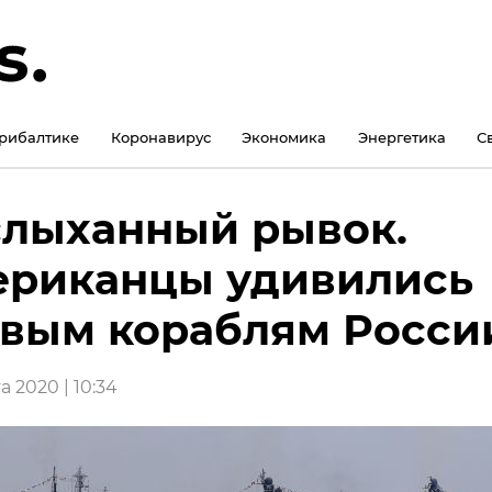
рибалтике
Коронавирус
Экономика
Энергетика
С
лыханный рывок.
ериканцы удивились
вым кораблям Росси
а 2020 | 10:34