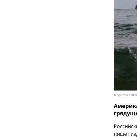
© Sputnik / Де
Америка
грядуще
Российск
пишет и