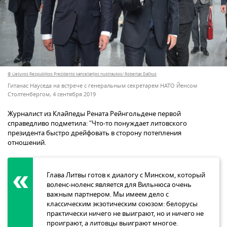
© Lietuvos Respublikos Prezidento kanceliarijos nuotraukos/ Robertas Dačkus
Гитанас Науседа на встрече с генеральным секретарем НАТО Йенсом
Столтенбергом, 4 сентября 2019
Журналист из Клайпеды Рената Рейнгольдене первой
справедливо подметила: "Что-то понуждает литовского
президента быстро дрейфовать в сторону потепления
отношений.
Глава Литвы готов к диалогу с Минском, который
воленс-ноленс является для Вильнюса очень
важным партнером. Мы имеем дело с
классическим экзотическим союзом: белорусы
практически ничего не выиграют, но и ничего не
проиграют, а литовцы выиграют многое.