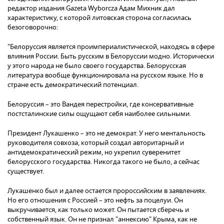
редактор издания Gazeta Wyborcza Адам Михник дал
характеристику, с которой литовская сторона согласилась
безоговорочно:
"Белоруссия является проимпериалистической, находясь в сфере
влияния России. Быть русским в Белоруссии модно. Исторически
у этого народа не было своего государства. Белорусская
литература вообще функционировала на русском языке. Но в
стране есть демократический потенциал.
Белоруссия – это Вандея перестройки, где консервативные
постсталинские силы ощущают себя наиболее сильными.
Президент Лукашенко – это не демократ. У него ментальность
руководителя совхоза, который создал авторитарный и
антидемократический режим, но укрепил суверенитет
белорусского государства. Никогда такого не было, а сейчас
существует.
Лукашенко был и далее остается пророссийским в заявлениях.
Но его отношения с Россией – это нефть за поцелуи. Он
выкручивается, как только может. Он пытается сберечь и
собственный язык. Он не признал "аннексию" Крыма, как не