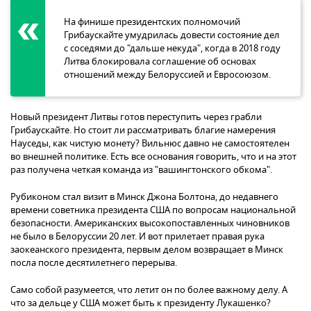
На финише президентских полномочий
Грибаускайте умудрилась довести состояние дел
с соседями до "дальше некуда", когда в 2018 году
Литва блокировала соглашение об основах
отношений между Белоруссией и Евросоюзом.
Новый президент Литвы готов переступить через грабли
Грибаускайте. Но стоит ли рассматривать благие намерения
Науседы, как чистую монету? Вильнюс давно не самостоятелен
во внешней политике. Есть все основания говорить, что и на этот
раз получена четкая команда из "вашингтонского обкома".
Рубиконом стал визит в Минск Джона Болтона, до недавнего
времени советника президента США по вопросам национальной
безопасности. Американских высокопоставленных чиновников
не было в Белоруссии 20 лет. И вот прилетает правая рука
заокеанского президента, первым делом возвращает в Минск
посла после десятилетнего перерыва.
Само собой разумеется, что летит он по более важному делу. А
что за дельце у США может быть к президенту Лукашенко?