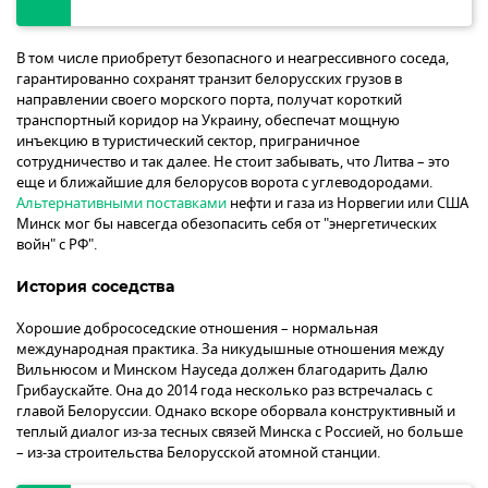
В том числе приобретут безопасного и неагрессивного соседа,
гарантированно сохранят транзит белорусских грузов в
направлении своего морского порта, получат короткий
транспортный коридор на Украину, обеспечат мощную
инъекцию в туристический сектор, приграничное
сотрудничество и так далее. Не стоит забывать, что Литва – это
еще и ближайшие для белорусов ворота с углеводородами.
Альтернативными поставками
нефти и газа из Норвегии или США
Минск мог бы навсегда обезопасить себя от "энергетических
войн" с РФ".
История соседства
Хорошие добрососедские отношения – нормальная
международная практика. За никудышные отношения между
Вильнюсом и Минском Науседа должен благодарить Далю
Грибаускайте. Она до 2014 года несколько раз встречалась с
главой Белоруссии. Однако вскоре оборвала конструктивный и
теплый диалог из-за тесных связей Минска с Россией, но больше
– из-за строительства Белорусской атомной станции.