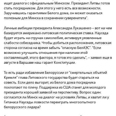
ищет диалога с официальным Минском. Президент Литвы готов
стать посредником. Для этого у него есть все возможности.
Заручившись гарантиями Белого дома, он может оказаться
полезным для Минска в сохранении суверенитета".
Личные амбиции президента Александра Лукашенко – вот на чем
базируется американо-литовская политическая ставка. Науседа
будет играть на струнах самолюбия, активируя уязвленные
слабости собеседника. Чтобы добиться расположения, литовская
сторона согласна на время забыть "опасную БелАЭС". "Если
возможно улучшить отношения при наличии этой
составляющей, этого фактора, я готов это сделать", – заявил еще в
августе в Варшаве наш гарант Конституции.
То есть ради избавления Белоруссии от "смертельных объятий
Кремля" глава Литовского государства будет стараться на
совесть. Если дело выгорит, из Белого дома посредника
похлопают по плечу. Поддержка из США станет для молодого
президента хорошей заявкой на перспективу. Вопрос один:
согласится ли Минск на диалог на условиях Литвы, и хватит ли у
Гитанаса Науседы ловкости переиграть многоопытного
белорусского лидера?