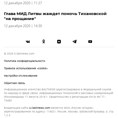
12 декабря 2020 | 11:27
Глава МИД Литвы жаждет помочь Тихановской
"на прощание"
12 декабря 2020 | 14:30
© 2026 lt.baltnews.com
Политика конфиденциальности
Правила использования «cookie»
Настройки отслеживания
Обратная связь
Информационное агентство BALTNEWS зарегистрировано в Федеральной службе
по надзору в сфере связи, информационных технологий и массовых коммуникаций
(Роскомнадзор) 17 августа 2018 г. Свидетельство о регистрации ИА № ФС 77 -
73480
Владельцем сайта
lt.baltnews.com
является МИА «Россия сегодня»,
зарегистрированное по адресу: 119021, Россия, Москва, Зубовский бульвар, 4, стр.
1,2.3.