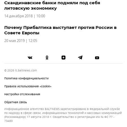
Скандинавские банки подмяли под себя
литовскую экономику
14 декабря 2018 | 10:00
Почему Прибалтика выступает против России в
Совете Европы
20 мая 2019 | 12:05
© 2026 lt.baltnews.com
Политика конфиденциальности
Правила использования «cookie»
Настройки отслеживания
Обратная связь
Информационное агентство BALTNEWS зарегистрировано в Федеральной службе
по надзору в сфере связи, информационных технологий и массовых коммуникаций
(Роскомнадзор) 17 августа 2018 г. Свидетельство о регистрации ИА № ФС 77 -
73480