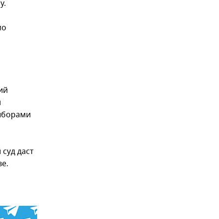
у.
мо
ий
н
выборами
 суд даст
е.