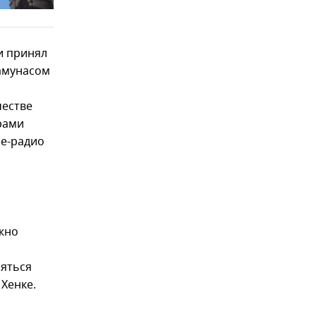
и принял
амунасом
честве
рами
ле-радио
ужно
няться
 Хенке.