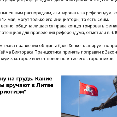
т грядущий референдум о двойном гражданстве, сообщ
 нынешним распорядкам, агитировать за референдум, 
 12 мая, могут только его инициаторы, то есть Сейм.
твенно, община лишается права концентрировать фина
 потенциал для проведения референдума, отметили в ВЛ
м глава правления общины Даля Хенке планирует попр
Сейма Виктораса Пранцкетиса принять поправки к Закон
ндуме, которое внесет новое понятие его сторонников.
ку на грудь. Какие
ы вручают в Литве
триотизм"