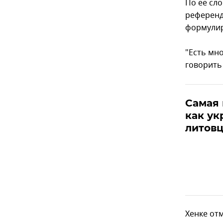
По ее сл
референд
формулир
"Есть мн
говорить
Самая 
как у
литов
Хенке от