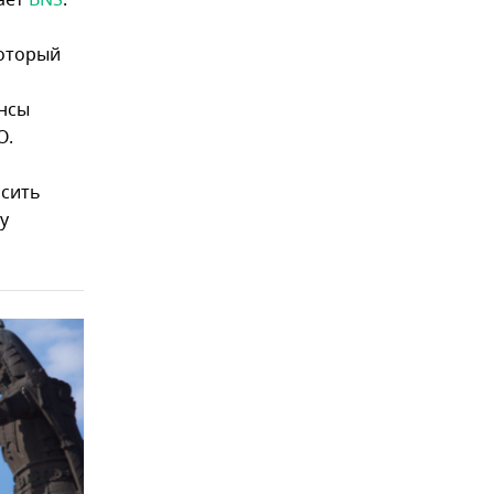
ает
BNS
.
который
нсы
О.
осить
у