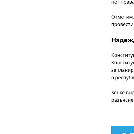
нет прав
Отметим,
провести
Надеж
Конститу
Конститу
запланир
в республ
Хенке вы
разъясне