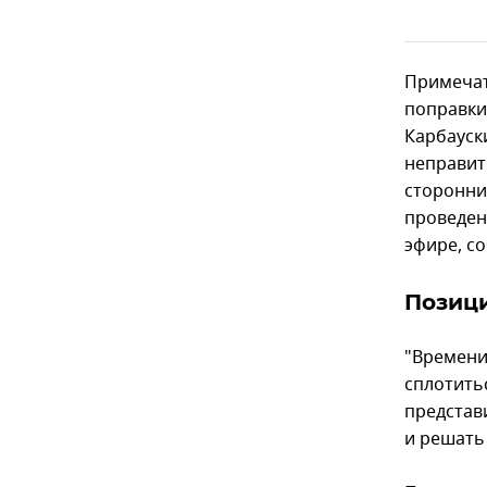
Примечат
поправки
Карбауск
неправит
сторонни
проведен
эфире, с
Позиц
"Времени
сплотить
представ
и решать