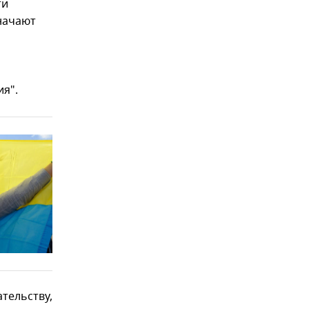
ти
значают
ия".
тельству,