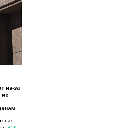
т из-за
гие
данам.
что их