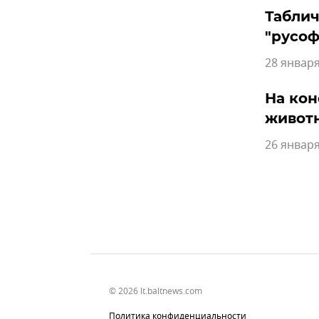
Таблич
"русоф
28 января
На кон
живот
26 января
© 2026 lt.baltnews.com
Политика конфиденциальности