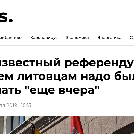
рибалтике
Коронавирус
Экономика
Энергетика
С
звестный референду
ем литовцам надо бы
ать "еще вчера"
я 2019 | 15:15