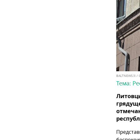
BALTNEWS.lt /
Тема:
Ре
Литовцы
грядущ
отмечаю
республ
Представ