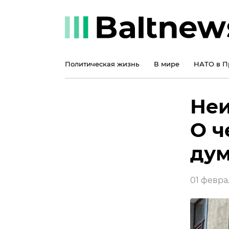
Политическая жизнь
В мире
НАТО в П
Неи
О ч
дум
01 феврал