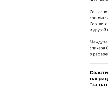
беспокои
Cогласно
состоится
Соответс
и другой
Между те
спикера 
о рефере
Свасти
наград
"за па