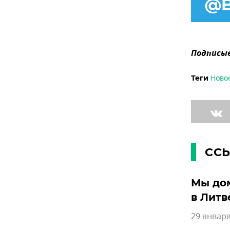
Подписыв
Ново
Теги
СС
Мы до
в Литв
29 января