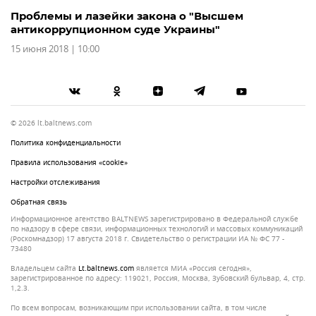
Проблемы и лазейки закона о "Высшем
антикоррупционном суде Украины"
15 июня 2018 | 10:00
© 2026 lt.baltnews.com
Политика конфиденциальности
Правила использования «cookie»
Настройки отслеживания
Обратная связь
Информационное агентство BALTNEWS зарегистрировано в Федеральной службе
по надзору в сфере связи, информационных технологий и массовых коммуникаций
(Роскомнадзор) 17 августа 2018 г. Свидетельство о регистрации ИА № ФС 77 -
73480
Владельцем сайта
lt.baltnews.com
является МИА «Россия сегодня»,
зарегистрированное по адресу: 119021, Россия, Москва, Зубовский бульвар, 4, стр.
1,2.3.
По всем вопросам, возникающим при использовании сайта, в том числе