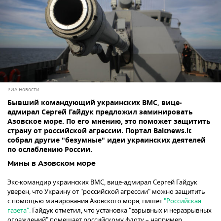
РИА Новости
Бывший командующий украинских ВМС, вице-
адмирал Сергей Гайдук предложил заминировать
Азовское море. По его мнению, это поможет защитить
страну от российской агрессии. Портал Baltnews.lt
собрал другие "безумные" идеи украинских деятелей
по ослаблению России.
Мины в Азовском море
Экс-командир украинских ВМС, вице-адмирал Сергей Гайдук
уверен, что Украину от "российской агрессии" можно защитить
с помощью минирования Азовского моря, пишет
"Российская
газета".
Гайдук отметил, что установка "взрывных и неразрывных
ограждений" помешает российскому флоту – например,