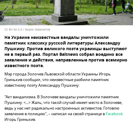
CC BY-SA 3.0
/
Борис Мавлютов
На Украине неизвестные вандалы уничтожили
памятник классику русской литературы Александру
Пушкину. Против великого поэта украинцы выступают
не в первый раз. Портал Baltnews собрал воедино все
заявления и действия, направленные против всемирно
известного поэта.
Мэр города Золочев Львовской области Украины Игорь
Гринькив сообщил, что неизвестные разбили памятник
известному поэту Александру Пушкину:
"Акт вандализма. В Золочеве вандалы уничтожили памятник
Пушкину. <…> Жаль, что такой случай имеет место в Золочеве,
ведь у нас нет радикально настроенных активистов. Готовлю
заявление в полицию", – написал на своей странице в
Facebook
Игорь Гринькив.