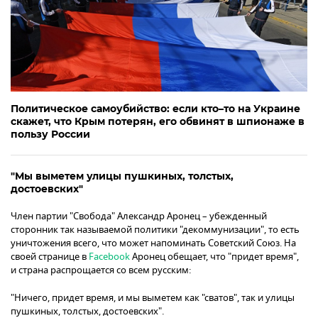
Политическое самоубийство: если кто–то на Украине
скажет, что Крым потерян, его обвинят в шпионаже в
пользу России
"Мы выметем улицы пушкиных, толстых,
достоевских"
Член партии "Свобода" Александр Аронец – убежденный
сторонник так называемой политики "декоммунизации", то есть
уничтожения всего, что может напоминать Советский Союз. На
своей странице в
Facebook
Аронец обещает, что "придет время",
и страна распрощается со всем русским:
"Ничего, придет время, и мы выметем как "сватов", так и улицы
пушкиных, толстых, достоевских".