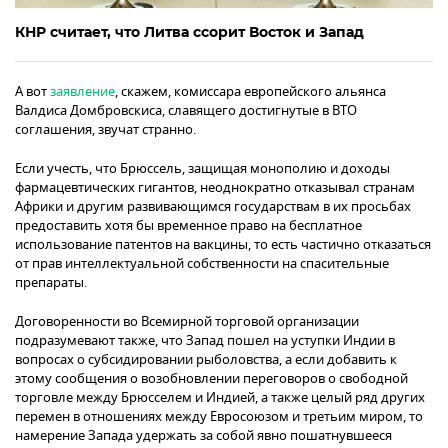
КНР считает, что Литва ссорит Восток и Запад
А вот
заявление
, скажем, комиссара европейского альянса
Валдиса Домбровскиса, славящего достигнутые в ВТО
соглашения, звучат странно.
Если учесть, что Брюссель, защищая монополию и доходы
фармацевтических гигантов, неоднократно отказывал странам
Африки и другим развивающимся государствам в их просьбах
предоставить хотя бы временное право на бесплатное
использование патентов на вакцины, то есть частично отказаться
от прав интеллектуальной собственности на спасительные
препараты.
Договоренности во Всемирной торговой организации
подразумевают также, что Запад пошел на уступки Индии в
вопросах о субсидировании рыболовства, а если добавить к
этому сообщения о возобновлении переговоров о свободной
торговле между Брюсселем и Индией, а также целый ряд других
перемен в отношениях между Евросоюзом и третьим миром, то
намерение Запада удержать за собой явно пошатнувшееся