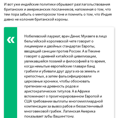
И вот уже индийские политики обрывают разглагольствования
британских и американских посланников, напоминая о том, что
тем пора забыть о менторском тоне и помнить о том, что Индия
давно не колония британской короны.
Нобелевский лауреат, врач Денис Муквеге в лицо
бельгийской королевской чете говорит о
лицемерии и двойных стандартах Европы,
вводящей санкции против России. А в Пекине
говорят о древней китайской цивилизации,
увлекавшейся поэзией и философией в то время,
когда немытые европейские главари банд
грабили и убивали друг друга из-за земель и
крепостных, а затем фальсифицировали
церковные хроники, чтобы обосновать
претензии на древность родов и
аристократических титулов. А в Африке
вспоминают о проигнорированном Европой и
США требовании выплаты многомиллиардной
компенсации за вывоз рабов и беззастенчивый
многовековой грабеж. Латинская Америка
показывает зубы Вашингтону.