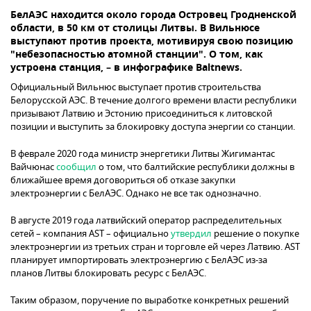
БелАЭС находится около города Островец Гродненской
области, в 50 км от столицы Литвы. В Вильнюсе
выступают против проекта, мотивируя свою позицию
"небезопасностью атомной станции". О том, как
устроена станция, – в инфографике Baltnews.
Официальный Вильнюс выступает против строительства
Белорусской АЭС. В течение долгого времени власти республики
призывают Латвию и Эстонию присоединиться к литовской
позиции и выступить за блокировку доступа энергии со станции.
В феврале 2020 года министр энергетики Литвы Жигимантас
Вайчюнас
сообщил
о том, что балтийские республики должны в
ближайшее время договориться об отказе закупки
электроэнергии с БелАЭС. Однако не все так однозначно.
В августе 2019 года латвийский оператор распределительных
сетей – компания AST – официально
утвердил
решение о покупке
электроэнергии из третьих стран и торговле ей через Латвию. AST
планирует импортировать электроэнергию с БелАЭС из-за
планов Литвы блокировать ресурс с БелАЭС.
Таким образом, поручение по выработке конкретных решений