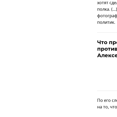
хотят сд
полка. (…
фотограф
политик.
Что пр
против
Алексе
По его с
на то, чт