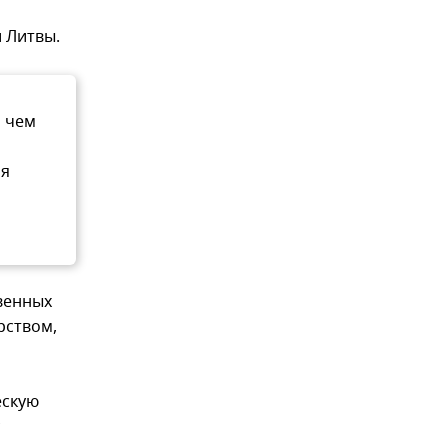
 Литвы.
а чем
ия
венных
рством,
ескую