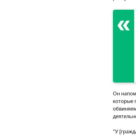
Он напом
которые 
обвиняем
деятельн
"У [гражд