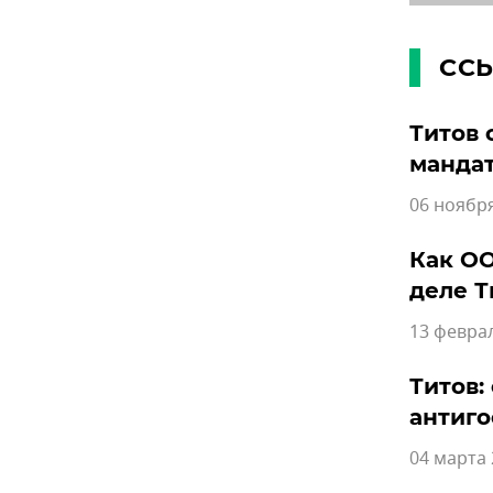
СС
Титов 
манда
06 ноября
Как ОО
деле Т
13 феврал
Титов:
антиго
04 марта 