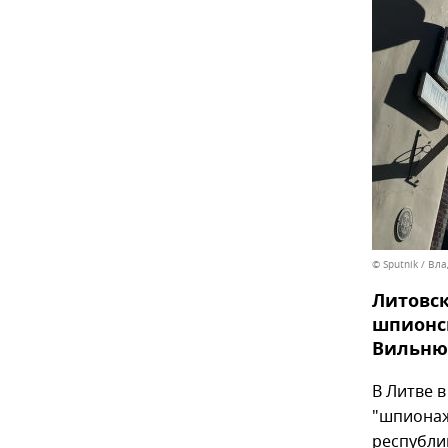
© Sputnik / Вл
Литовск
шпионск
Вильню
В Литве 
"шпионаж
республи