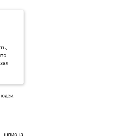
ть,
что
азал
людей,
р – шпиона