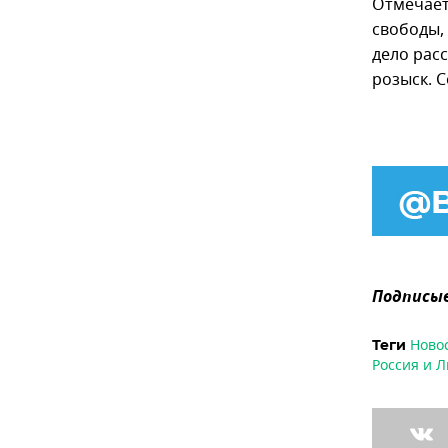
Отмечаетс
свободы, 
дело рас
розыск. С
Подписыв
Ново
Теги
Россия и Л