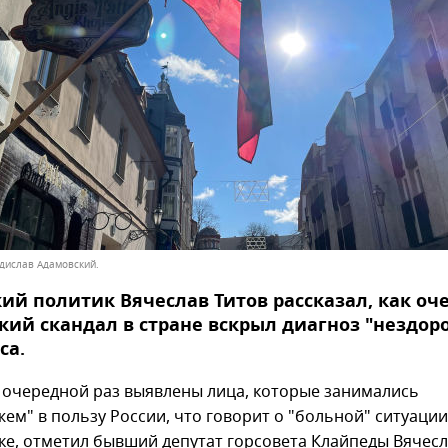
адислав Адамовский.
ий политик Вячеслав Титов рассказал, как оч
ий скандал в стране вскрыл диагноз "нездор
са.
в очередной раз выявлены лица, которые занимались
ем" в пользу России, что говорит о "больной" ситуации
ке, отметил бывший депутат горсовета Клайпеды Вячесл