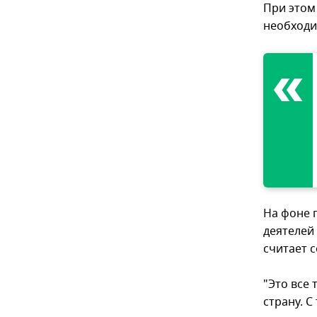
При этом
необходи
На фоне 
деятелей
считает с
"Это все
страну. 