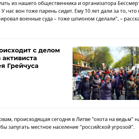
елать из нашего общественника и организатора Бессмер
) У нас вон тоже парень сидит. Ему 10 лет дали за то, что
ировал военные суда – тоже шпионом сделали", – расск
оисходит с делом
 активиста
я Грейчуса
ловам, происходящая сегодня в Литве "охота на ведьм" 
обы запугать местное население "российской угрозой".