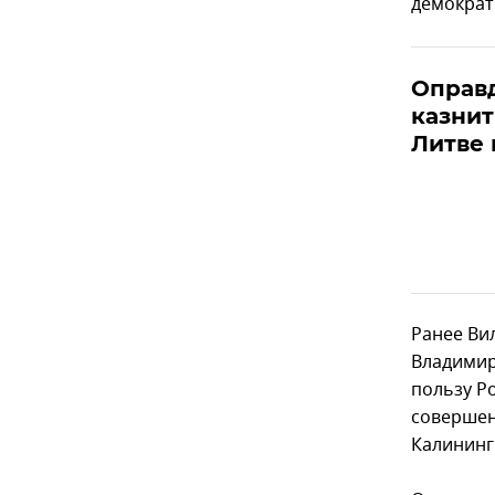
демократи
Оправд
казнит
Литве
Ранее Ви
Владимир
пользу Р
совершен
Калининг