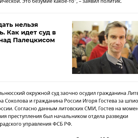
ческой. Это безумие какое-то", – заявил политик.
ать нельзя
ь. Как идет суд в
 над Палецкисом
льнюсский окружной суд заочно осудил гражданина Лит
а Соколова и гражданина России Игоря Гостева за шпи
оссии. Согласно данным литовских СМИ, Гостев на моме
ия преступления был начальником отдела разведки
радского управления ФСБ РФ.