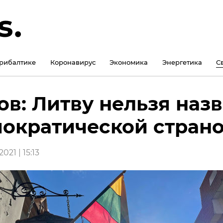
рибалтике
Коронавирус
Экономика
Энергетика
С
ов: Литву нельзя назв
ократической стран
021 | 15:13