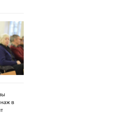
вы
онаж в
нт