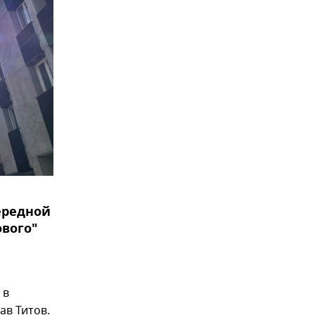
ередной
ового"
 в
ав Титов.