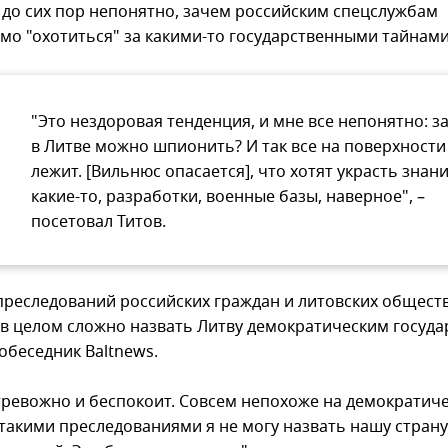
 до сих пор непонятно, зачем российским спецслужбам
мо "охотиться" за какими-то государственными тайнами
"Это нездоровая тенденция, и мне все непонятно: з
в Литве можно шпионить? И так все на поверхности
лежит. [Вильнюс опасается], что хотят украсть знан
какие-то, разработки, военные базы, наверное", –
посетовал Титов.
преследований российских граждан и литовских общест
 в целом сложно назвать Литву демократическим госуда
обеседник Baltnews.
 тревожно и беспокоит. Совсем непохоже на демократич
С такими преследованиями я не могу назвать нашу страну