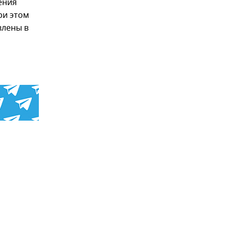
ения
ри этом
влены в