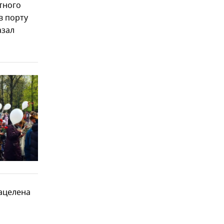
тного
 в порту
азал
нацелена