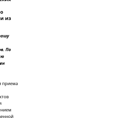
 о
ии из
вашу
в. По
ию
ен
я приема
ктов
я
ением
венной