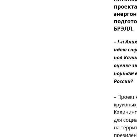
проекта
энергон
подгото
БРЭЛЛ.
– Г-н Ал
идею стр
под Кали
оценке э
портам в
России?
– Проект
круизных
Калининг
для соци
на терри
президен