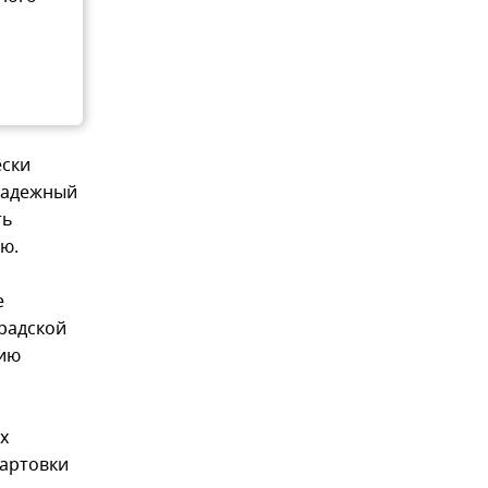
ески
надежный
ть
лю.
е
радской
рию
х
вартовки