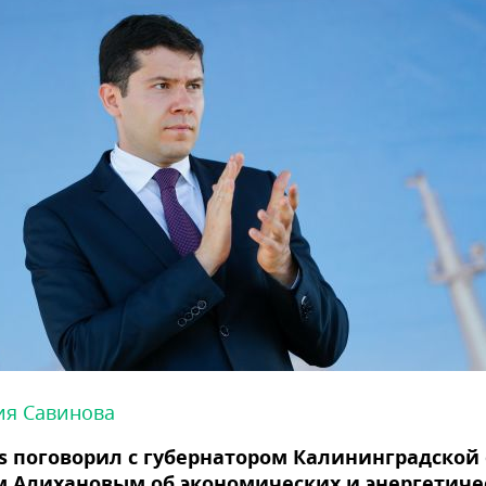
ия Савинова
s поговорил с губернатором Калининградской
м Алихановым об экономических и энергетиче