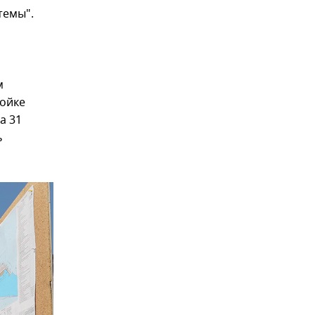
темы".
м
ройке
а 31
ь