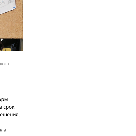
кого
торм
 срок.
решения,
ала