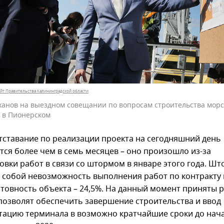
йт Правительства Калининградской области
ханов на выездном совещании по вопросам строительства морс
 в Пионерском
тставание по реализации проекта на сегодняшний день
тся более чем в семь месяцев – оно произошло из-за
овки работ в связи со штормом в январе этого года. Ш
а собой невозможность выполнения работ по контракту в
товность объекта – 24,5%. На данный момент приняты 
позволят обеспечить завершение строительства и ввод
атацию терминала в возможно кратчайшие сроки до нач