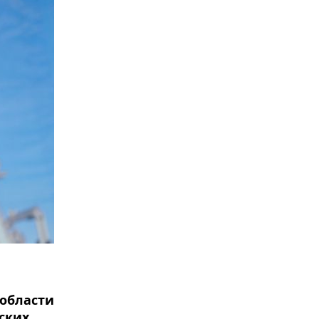
 области
ских