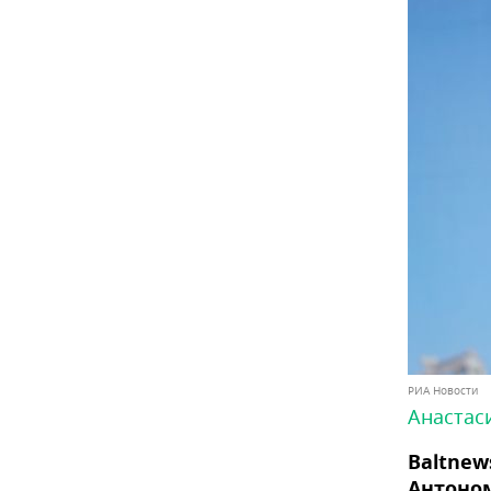
РИА Новости
Анастас
Baltnew
Антоно