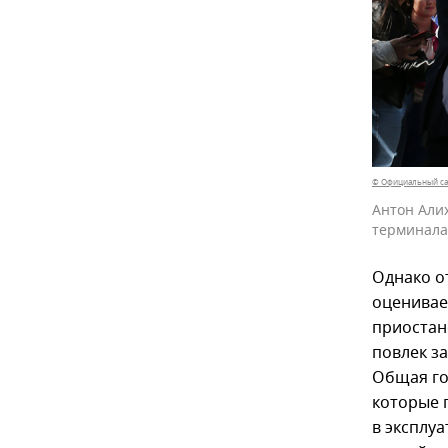
© Официальный са
Антон Али
терминала
Однако о
оценивае
приостан
повлек з
Общая го
которые 
в эксплу