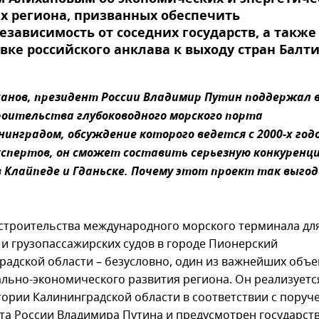
х региона, призванных обеспечить
езависимость от соседних государств, а также
вке российского анклава к выходу стран Балт
иханов, президент России Владимир Путин поддержал 
оительства глубоководного морского порта
нинградом, обсуждение которого ведется с 2000-х годо
кспертов, он сможет составить серьезную конкуренц
 Клайпеде и Гданьске. Почему этот проект так выгод
 строительства международного морского терминала дл
 и грузопассажирских судов в городе Пионерский
радской области – безусловно, один из важнейших объе
ально-экономического развития региона. Он реализуетс
тории Калининградской области в соответствии с поруч
та России Владимира Путина и предусмотрен государст