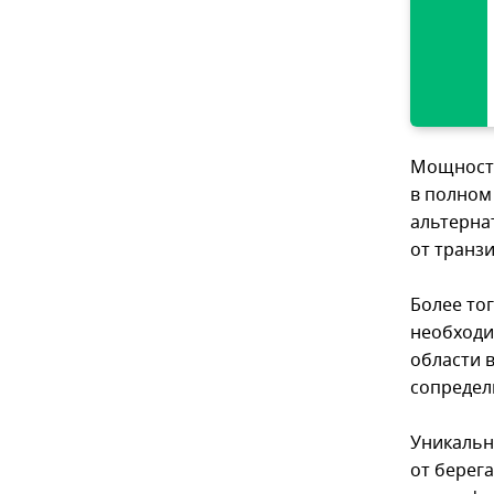
Мощность
в полном
альтерна
от транзи
Более то
необходи
области 
сопредел
Уникальн
от берег