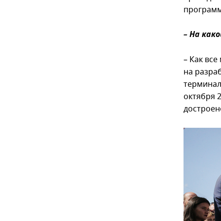
программ
– На как
– Как все
на разра
терминал
октября 
достроено