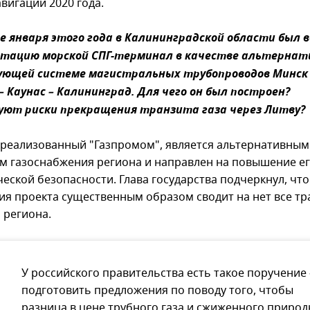
вигации 2020 года.
ле января этого года в Калининградской области был 
атацию морской СПГ-терминал в качестве альтерна
ующей системе магистральных трубопроводов Минск 
– Каунас – Калининград. Для чего он был построен?
ют риски прекращения транзита газа через Литву?
, реализованный "Газпромом", является альтернативным
м газоснабжения региона и направлен на повышение е
еской безопасности. Глава государства подчеркнул, что
ия проекта существенным образом сводит на нет все т
 региона.
У российского правительства есть такое поручение 
подготовить предложения по поводу того, чтобы
разница в цене трубного газа и сжиженного природ