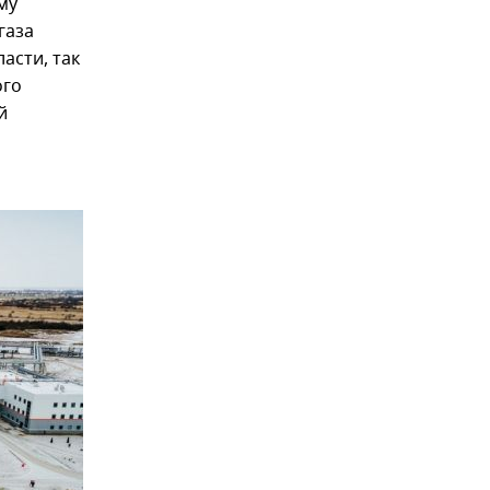
му
газа
асти, так
ого
й