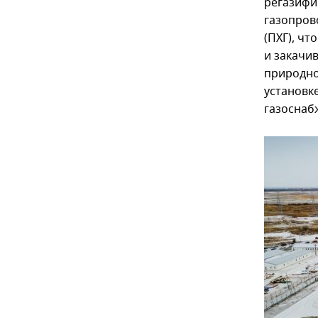
регазифи
газопров
(ПХГ), чт
и закачи
природно
установк
газоснаб