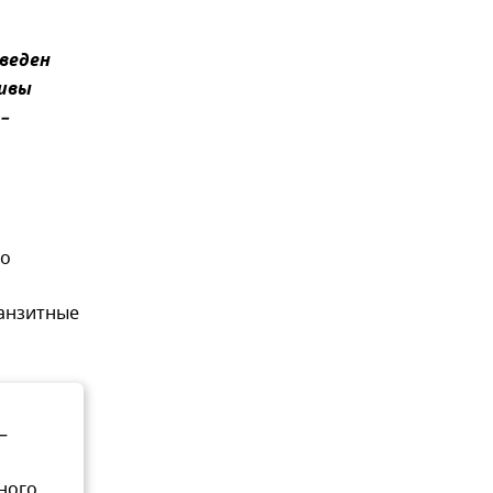
введен
тивы
–
го
ранзитные
–
ного