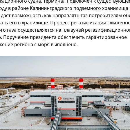
кационного судна. Терминал подключен к существующе
оду в районе Калининградского подземного хранилища 
о даст возможность как направлять газ потребителям обл
вать его в хранилище. Процесс регазификации сжиженн
го газа осуществляется на плавучей регазификационно
е. Поручение президента обеспечить гарантированное
жение региона с моря выполнено.