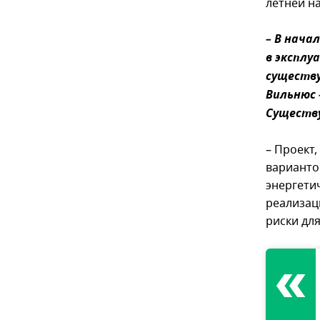
летней на
– В нача
в эксплу
существ
Вильнюс 
Существу
– Проект
варианто
энергетич
реализац
риски для