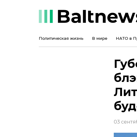
Политическая жизнь
В мире
НАТО в П
Губ
блэ
Лит
буд
03 сентяб