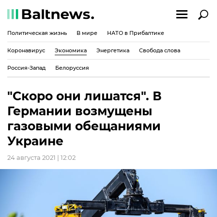
Политическая жизнь
В мире
НАТО в Прибалтике
Коронавирус
Экономика
Энергетика
Свобода слова
Россия-Запад
Белоруссия
"Скоро они лишатся". В
Германии возмущены
газовыми обещаниями
Украине
24 августа 2021 | 12:02