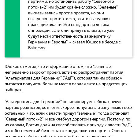
партиями, но остановить работу "Северного
потока–2" им будет крайне сложно. "Зеленые"
высказывались против проекта, но они
выступают против всего, за что выступают
правящие власти. Это стандартная логика
оппозиции. Если они придут к власти, то уже
будут нести ответственность за энергетику
Германии и Европы", – сказал Юшков в беседе с
Baltnews.
Юшков отметил, что информацию о том, что "зеленые"
непременно закроют проект, активно распространяет партия
"Альтернатива для Германии" ("АдГ"), которая таким образом
пытается получить больше мест в парламенте на предстоящих
выборах.
"Альтернатива для Германии" позиционирует себя как некую
партию реалистов, хотя они, скорее, популисты и запугивают всех
остальных, что, если к власти придут "зеленые", тогда остановят
"Северный поток–2", и все хлебнут дорогой энергии. Поэтому, по
их словам, Россия должна способствовать приходу к власти "АдГ",
и чтобы немецкий бизнес также поддерживал партию. Они так
пытаются набрать себе как можно больше союзников", –