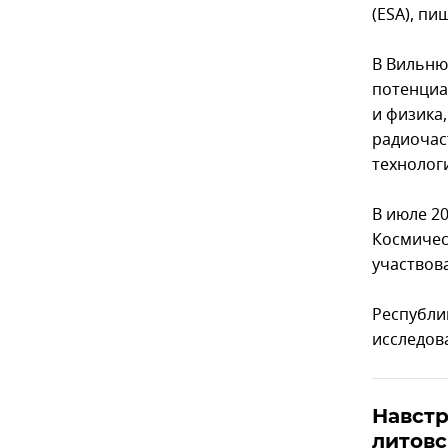
(ESA), пи
В Вильню
потенциал
и физика
радиочас
технолог
В июле 20
Космичес
участвов
Республи
исследов
Навстр
литовс