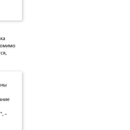
ика
 Помимо
ся,
жны
ание
, –