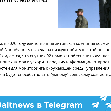
ге от С-500 из РФ
, в 2020 году единственная литовская компания космич
ий NanoAvionics вывела на низкую орбиту шестой по сче
 Ожидается, что спутник R2 поможет обеспечить лучшее
онов экватора и ускорит передачу информации, откроет
стей для мониторинга окружающей среды, управления
й и будет способствовать "умному" сельскому хозяйству.