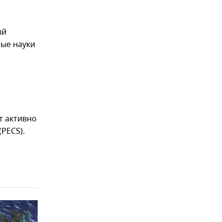
ый
ные науки
т активно
PECS).