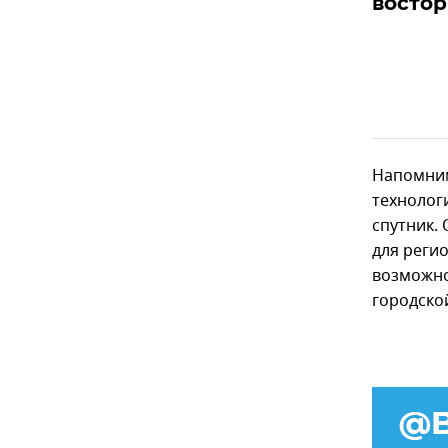
востор
Напомним
технолог
спутник.
для реги
возможно
городско