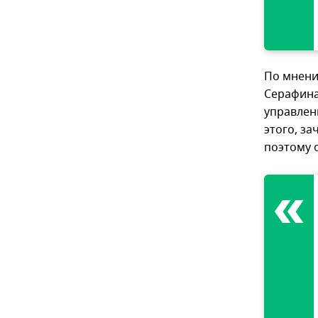
По мнени
Серафина
управлен
этого, з
поэтому 