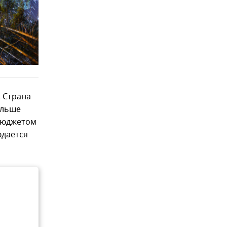
. Страна
ольше
 бюджетом
юдается