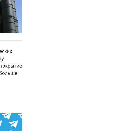
еских
ту
 покрытие
 больше