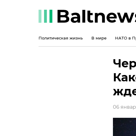
Политическая жизнь
В мире
НАТО в П
Чер
Как
жде
06 января