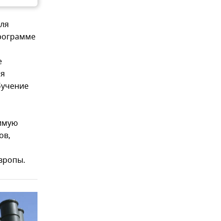
для
программе
е
ия
бучение
димую
ов,
Европы.