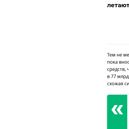
летают
Тем не ме
пока вно
средств,
в 77 млр
схожая с