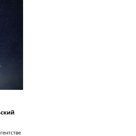
ьский
агентстве