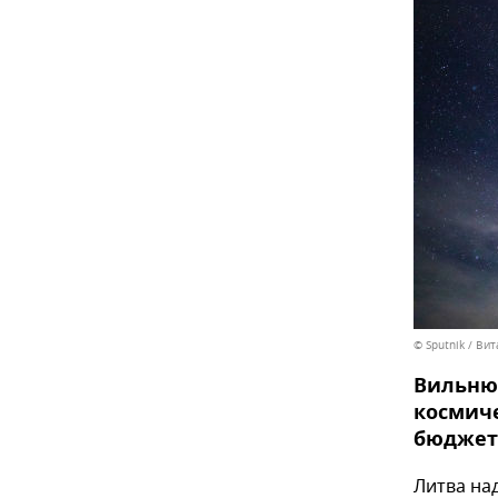
© Sputnik / Ви
Вильнюс
космиче
бюджет 
Литва на