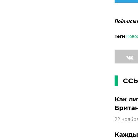
Подписыв
Ново
Теги
СС
Как ли
Британ
22 ноября
Каждый