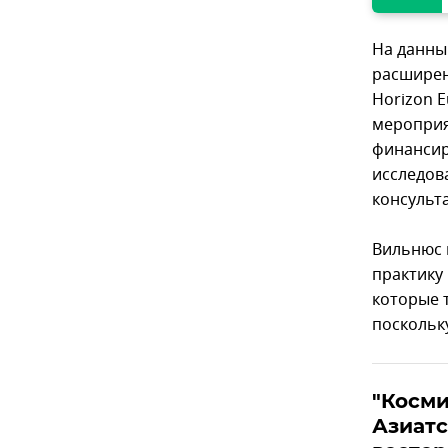
На данны
расширен
Horizon 
мероприя
финансир
исследов
консульт
Вильнюс 
практику
которые 
поскольк
"Косми
Азиатс