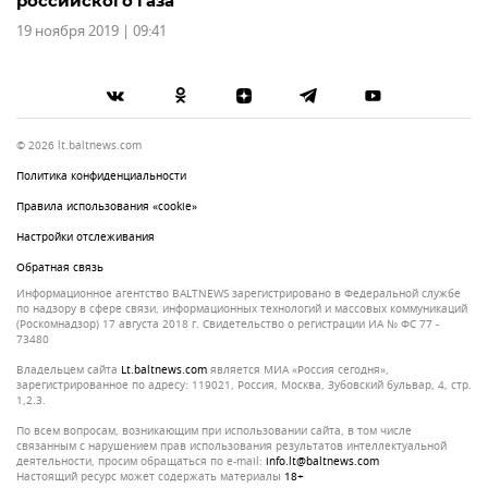
российского газа
19 ноября 2019 | 09:41
© 2026 lt.baltnews.com
Политика конфиденциальности
Правила использования «cookie»
Настройки отслеживания
Обратная связь
Информационное агентство BALTNEWS зарегистрировано в Федеральной службе
по надзору в сфере связи, информационных технологий и массовых коммуникаций
(Роскомнадзор) 17 августа 2018 г. Свидетельство о регистрации ИА № ФС 77 -
73480
Владельцем сайта
lt.baltnews.com
является МИА «Россия сегодня»,
зарегистрированное по адресу: 119021, Россия, Москва, Зубовский бульвар, 4, стр.
1,2.3.
По всем вопросам, возникающим при использовании сайта, в том числе
связанным с нарушением прав использования результатов интеллектуальной
деятельности, просим обращаться по e-mail:
info.lt@baltnews.com
Настоящий ресурс может содержать материалы
18+