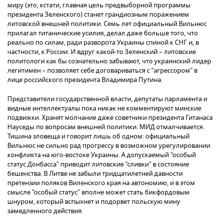
миру (это, кстати, главная цель предвыборной программы
президента Зеленского) станет грандиозным поражением
литовской внешней политики. Семь лет официальный Вильнюс
прилагал титанические усилия, делал даже больше того, что
реально по силам, ради разворота Украины спиной к СНГ и, в
частности, к России. И вдруг какой-то Зеленский – литовские
политологи как бы сознательно забывают, что украинский лидер
легитимен – позволяет себе договариваться с "агрессором" в
лице российского президента Владимира Путина.
Представители государственной власти, депутаты парламента и
видные интеллектуалы пока никак не комментируют минские
подвижки. Хранят молчание даже советники президента Гитанаса
Науседы по вопросам внешней политики. МИД отмалчивается.
Тишина зловеща и говорит лишь об одном: официальный
Вильнюс не сильно рад прогрессу в возможном урегулировании
конфликта на юго-востоке Украины. А допускаемый "особый
статус Донбасса" приводит литовские "сливки" в состояние
бешенства. В Литве не забыли тридцатилетней давности
претензии поляков Виленского края на автономию, и в этом
смысле "особый статус" вполне может стать бикфордовым
шнуром, который вспыхнет и подорвет польскую мину
замедленного действия.