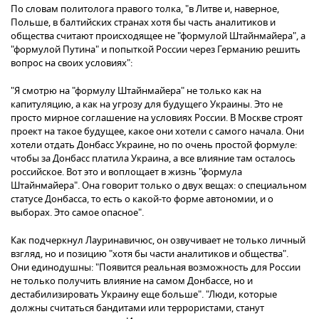
По словам политолога правого толка, "в Литве и, наверное,
Польше, в балтийских странах хотя бы часть аналитиков и
общества считают происходящее не "формулой Штайнмайера", а
"формулой Путина" и попыткой России через Германию решить
вопрос на своих условиях":
"Я смотрю на "формулу Штайнмайера" не только как на
капитуляцию, а как на угрозу для будущего Украины. Это не
просто мирное соглашение на условиях России. В Москве строят
проект на такое будущее, какое они хотели с самого начала. Они
хотели отдать Донбасс Украине, но по очень простой формуле:
чтобы за Донбасс платила Украина, а все влияние там осталось
российское. Вот это и воплощает в жизнь "формула
Штайнмайера". Она говорит только о двух вещах: о специальном
статусе Донбасса, то есть о какой-то форме автономии, и о
выборах. Это самое опасное".
Как подчеркнул Лауринавичюс, он озвучивает не только личный
взгляд, но и позицию "хотя бы части аналитиков и общества".
Они единодушны: "Появится реальная возможность для России
не только получить влияние на самом Донбассе, но и
дестабилизировать Украину еще больше". "Люди, которые
должны считаться бандитами или террористами, станут