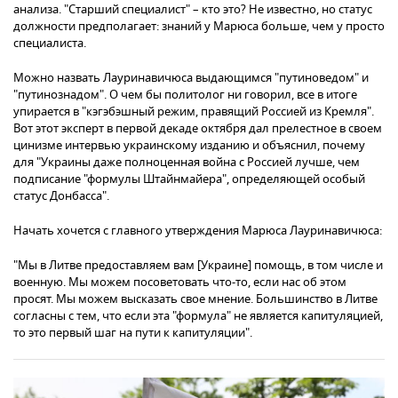
анализа. "Старший специалист" – кто это? Не известно, но статус
должности предполагает: знаний у Марюса больше, чем у просто
специалиста.
Можно назвать Лауринавичюса выдающимся "путиноведом" и
"путинознадом". О чем бы политолог ни говорил, все в итоге
упирается в "кэгэбэшный режим, правящий Россией из Кремля".
Вот этот эксперт в первой декаде октября дал прелестное в своем
цинизме интервью украинскому изданию и объяснил, почему
для "Украины даже полноценная война с Россией лучше, чем
подписание "формулы Штайнмайера", определяющей особый
статус Донбасса".
Начать хочется с главного утверждения Марюса Лауринавичюса:
"Мы в Литве предоставляем вам [Украине] помощь, в том числе и
военную. Мы можем посоветовать что-то, если нас об этом
просят. Мы можем высказать свое мнение. Большинство в Литве
согласны с тем, что если эта "формула" не является капитуляцией,
то это первый шаг на пути к капитуляции".