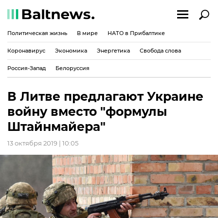
Политическая жизнь
В мире
НАТО в Прибалтике
Коронавирус
Экономика
Энергетика
Свобода слова
Россия-Запад
Белоруссия
В Литве предлагают Украине
войну вместо "формулы
Штайнмайера"
13 октября 2019 | 10:05