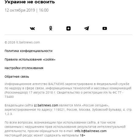
Украине не освоить
12 октября 2019 | 16:00
© 2026 lt.baltnews.com
Политика конфиденциальности
Правила использования «cookie»
Настройки отслеживания
Обратная связь
Информационное агентство BALTNEWS зарегистрировано в Федеральной службе
по надзору в сфере связи, информационных технологий и массовых коммуникаций
(Роскомнадзор) 17 августа 2018 г. Свидетельство о регистрации ИА № ФС 77 -
73480
Владельцем сайта
lt.baltnews.com
является МИА «Россия сегодня»,
зарегистрированное по адресу: 119021, Россия, Москва, Зубовский бульвар, 4, стр.
1,2.3.
По всем вопросам, возникающим при использовании сайта, в том числе
связанным с нарушением прав использования результатов интеллектуальной
деятельности, просим обращаться по e-mail:
info.lt@baltnews.com
Настоящий ресурс может содержать материалы
18+