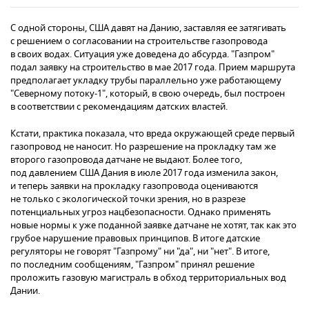
С одной стороны, США давят на Данию, заставляя ее затягивать
с решением о согласовании на строительстве газопровода
в своих водах. Ситуация уже доведена до абсурда. "Газпром"
подал заявку на строительство в мае 2017 года. Прием маршрута
предполагает укладку трубы параллельно уже работающему
"Северному потоку-1", который, в свою очередь, был построен
в соответствии с рекомендациям датских властей.
Кстати, практика показала, что вреда окружающей среде первый
газопровод не наносит. Но разрешение на прокладку там же
второго газопровода датчане не выдают. Более того,
под давлением США Дания в июле 2017 года изменила закон,
и теперь заявки на прокладку газопровода оцениваются
не только с экологической точки зрения, но в разрезе
потенциальных угроз нацбезопасности. Однако применять
новые нормы к уже поданной заявке датчане не хотят, так как это
грубое нарушение правовых принципов. В итоге датские
регуляторы не говорят "Газпрому" ни "да", ни "нет". В итоге,
по последним сообщениям, "Газпром" принял решение
проложить газовую магистраль в обход территориальных вод
Дании.