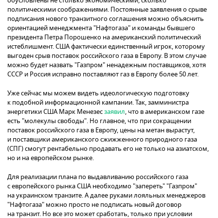
обусловлены не столько экономическими, сколько
политическими соображениями. Постоянные заявления о срыве
подписания нового транзитного соглашения можно объяснить
ориентацией менеджмента "Нафтогаза" и команды бывшего
президента Петра Порошенко на американский политический
истеблишмент. США фактически единственный игрок, которому
выгоден срыв поставок российского газа в Европу. В этом случае
можно будет назвать "Газпром" ненадежным поставщиков, хотя
СССР и Россия исправно поставляют газ в Европу более 50 лет.
Уже сейчас мы можем видеть идеологическую подготовку
к подобной информационной кампании. Так, замминистра
энергетики США Марк Менезес
заявил
, что в американском газе
есть "молекулы свободы". Но главное, что при сокращении
поставок российского газа в Европу, цены на метан вырастут,
и поставщики американского сжижженного природного газа
(СПГ) смогут рентабельно продавать его не только на азиатском,
но и на европейском рынке.
Для реализации плана по выдавливанию российского газа
с европейского рынка США необходимо "запереть" "Газпром"
на украинском транзите. А далее руками лояльных менеджеров
"Нафтогаза" можно просто не подписать новый договор
на транзит. Но все это может сработать, только при условии