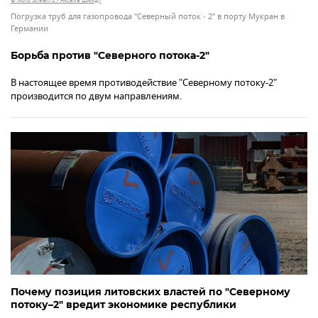
© Nord Stream 2 / Aксель Шмидт
Погрузка труб для газопровода "Северный поток ‑ 2" в порту Мукран в
Германии
Борьба против "Северного потока-2"
В настоящее время противодействие "Северному потоку-2"
производится по двум направлениям.
Почему позиция литовских властей по "Северному
потоку–2" вредит экономике республики