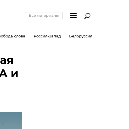
Все материалы
вобода слова
Россия-Запад
Белоруссия
кая
А и