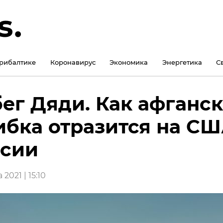
рибалтике
Коронавирус
Экономика
Энергетика
С
ег Дяди. Как афганс
бка отразится на СШ
ссии
 2021 | 15:10