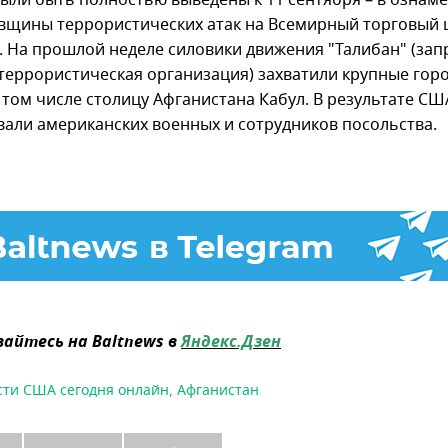
ыли быть полностью выведены к 11 сентября – в ознам
овщины террористических атак на Всемирный торговый 
. На прошлой неделе силовики движения "Талибан" (за
 террористическая организация) захватили крупные гор
в том числе столицу Афганистана Кабул. В результате С
вали американских военных и сотрудников посольства.
айтесь на Baltnews в
Яндекс.Дзен
сти США сегодня онлайн
,
Афганистан