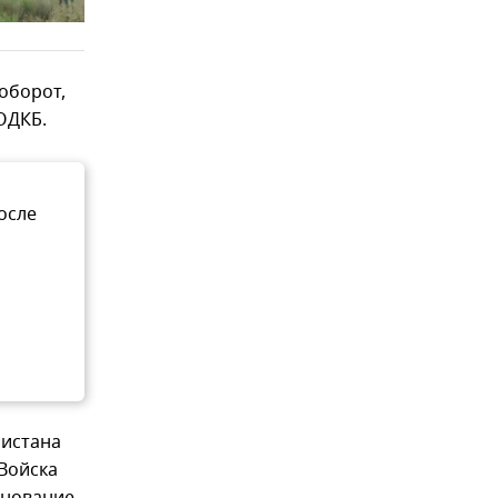
оборот,
ОДКБ.
осле
нистана
Войска