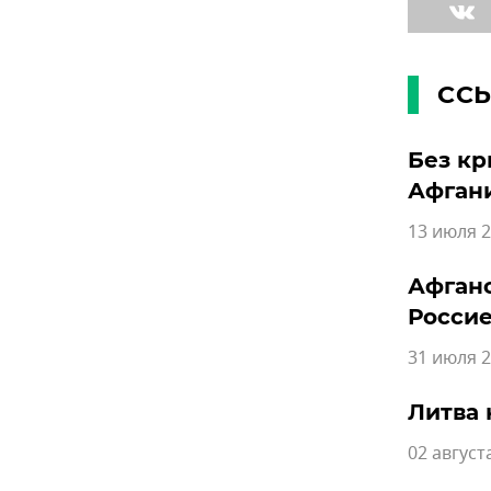
СС
Без кр
Афган
13 июля 2
Афганс
Росси
31 июля 2
Литва 
02 август