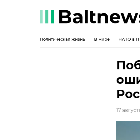
Политическая жизнь
В мире
НАТО в П
Поб
оши
Ро
17 августа