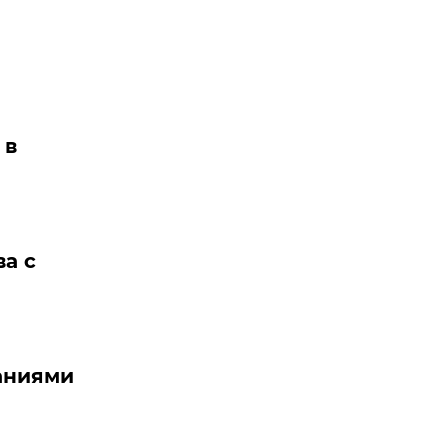
 в
ва с
щаниями