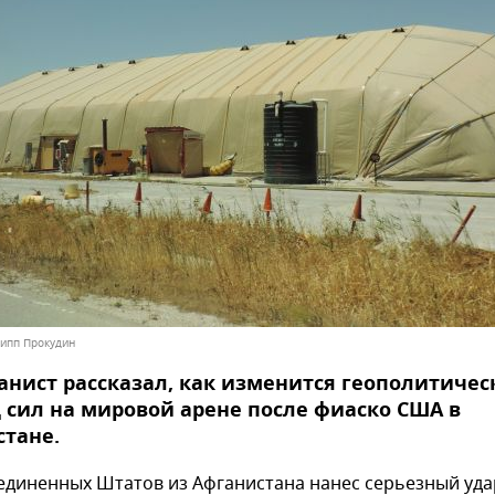
липп Прокудин
нист рассказал, как изменится геополитичес
 сил на мировой арене после фиаско США в
тане.
единенных Штатов из Афганистана нанес серьезный уда