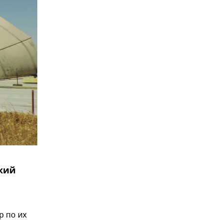
кий
р по их