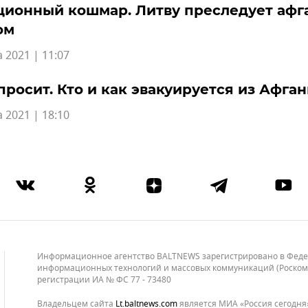
ционный кошмар. Литву преследует афг
ом
а 2021 | 11:07
просит. Кто и как эвакуируется из Афга
а 2021 | 18:10
Информационное агентство BALTNEWS зарегистрировано в Федера
информационных технологий и массовых коммуникаций (Роскомнад
регистрации ИА № ФС 77 - 73480
Владельцем сайта
lt.baltnews.com
является МИА «Россия сегодня»