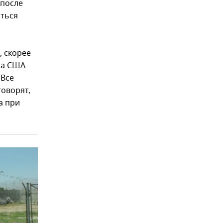
 после
иться
, скорее
та США
 Все
говорят,
а при