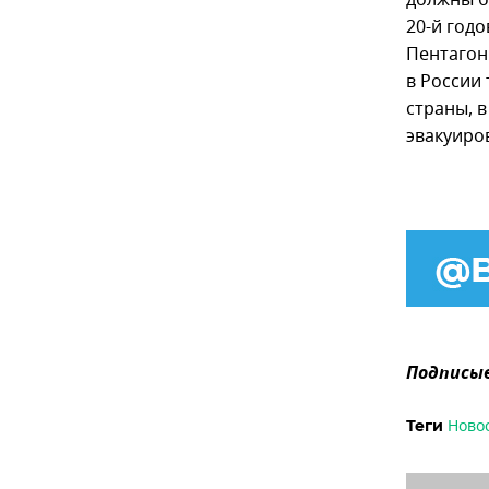
должны б
20-й год
Пентагон
в России
страны, 
эвакуиро
Подписыв
Ново
Теги