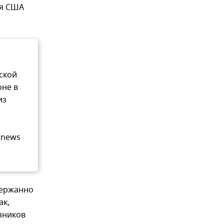
ия США
ской
оне в
из
tnews
держанно
ак,
зников