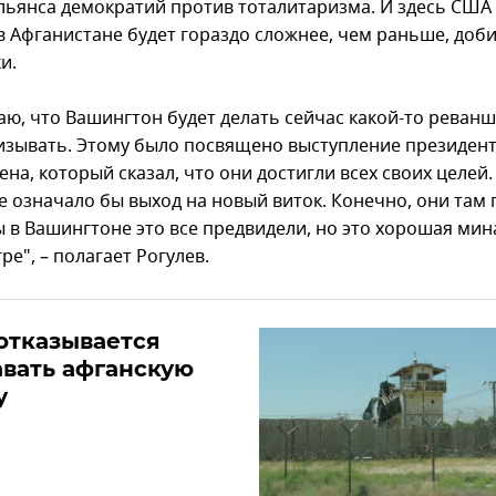
льянса демократий против тоталитаризма. И здесь США
в Афганистане будет гораздо сложнее, чем раньше, доб
и.
аю, что Вашингтон будет делать сейчас какой-то реванш
изывать. Этому было посвящено выступление президен
на, который сказал, что они достигли всех своих целей.
е означало бы выход на новый виток. Конечно, они там 
ы в Вашингтоне это все предвидели, но это хорошая мин
ре", – полагает Рогулев.
отказывается
вать афганскую
у