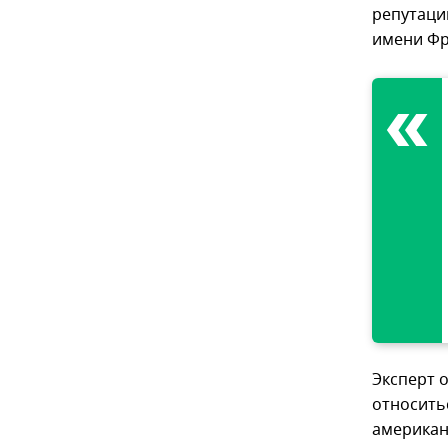
репутаци
имени Фр
Эксперт 
относитьс
американ