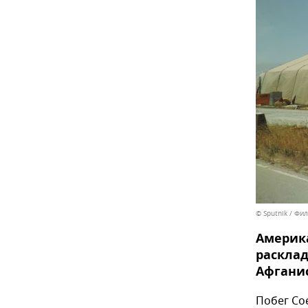
© Sputnik / Фи
Америка
расклад
Афганис
Побег Со