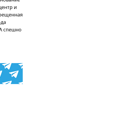
енование
центр и
прещенная
ода
ША спешно