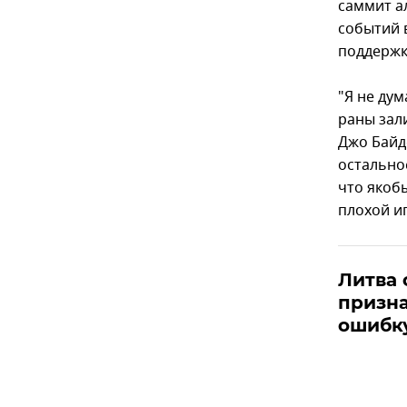
саммит а
событий 
поддержк
"Я не дум
раны зал
Джо Байде
остально
что якоб
плохой иг
Литва 
призна
ошибк