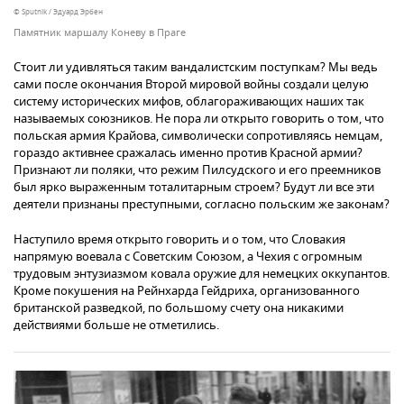
© Sputnik / Эдуард Эрбен
Памятник маршалу Коневу в Праге
Стоит ли удивляться таким вандалистским поступкам? Мы ведь
сами после окончания Второй мировой войны создали целую
систему исторических мифов, облагораживающих наших так
называемых союзников. Не пора ли открыто говорить о том, что
польская армия Крайова, символически сопротивляясь немцам,
гораздо активнее сражалась именно против Красной армии?
Признают ли поляки, что режим Пилсудского и его преемников
был ярко выраженным тоталитарным строем? Будут ли все эти
деятели признаны преступными, согласно польским же законам?
Наступило время открыто говорить и о том, что Словакия
напрямую воевала с Советским Союзом, а Чехия с огромным
трудовым энтузиазмом ковала оружие для немецких оккупантов.
Кроме покушения на Рейнхарда Гейдриха, организованного
британской разведкой, по большому счету она никакими
действиями больше не отметились.