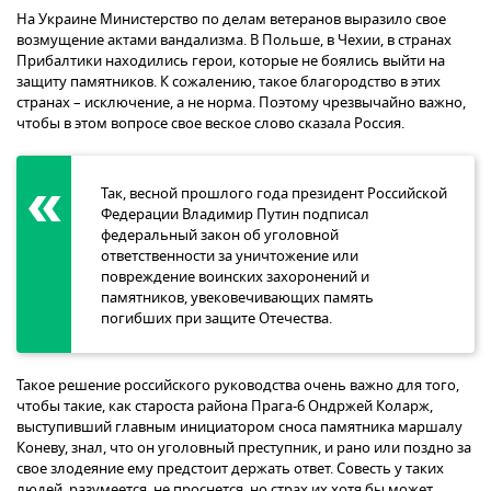
На Украине Министерство по делам ветеранов выразило свое
возмущение актами вандализма. В Польше, в Чехии, в странах
Прибалтики находились герои, которые не боялись выйти на
защиту памятников. К сожалению, такое благородство в этих
странах – исключение, а не норма. Поэтому чрезвычайно важно,
чтобы в этом вопросе свое веское слово сказала Россия.
Так, весной прошлого года президент Российской
Федерации Владимир Путин подписал
федеральный закон об уголовной
ответственности за уничтожение или
повреждение воинских захоронений и
памятников, увековечивающих память
погибших при защите Отечества.
Такое решение российского руководства очень важно для того,
чтобы такие, как староста района Прага-6 Ондржей Коларж,
выступивший главным инициатором сноса памятника маршалу
Коневу, знал, что он уголовный преступник, и рано или поздно за
свое злодеяние ему предстоит держать ответ. Совесть у таких
людей, разумеется, не проснется, но страх их хотя бы может