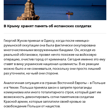
В Крыму хранят память об испанских солдатах
Георгий Жуков приехал в Одессу, когда после немецко-
румынской оккупации она была фактически оккупирована
многочисленными вооруженными бандами. Он, исходя из
реальной обстановки, провел нечто похожее на войсковую
операцию, очистив город от криминала. Сегодня именно это ему
ставят в вину украинские национал-шовинисты. В их реакции
можно было и не сомневаться, поскольку они просто лишний
раз уточнили, на чьей они стороне.
Аналогичная ситуация и в странах Восточной Европы – в Польше
и в Чехии. Польша приняла закон о запрете пропаганды
коммунизма или иного тоталитарного строя, который дает им
возможность демонтировать сотни памятников солдатам
Красной армии, которые заплатили своей кровью за
освобождение Польши от нацистов.