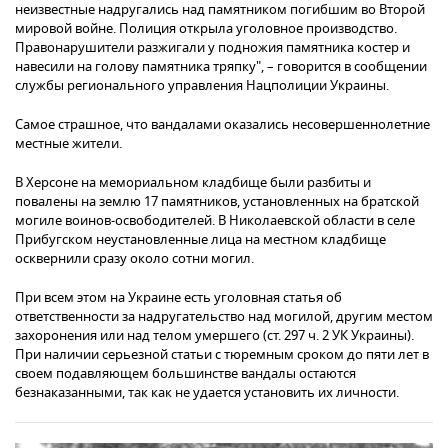
неизвестные надругались над памятником погибшим во Второй
мировой войне. Полиция открыла уголовное производство.
Правонарушители разжигали у подножия памятника костер и
навесили на голову памятника тряпку", – говорится в сообщении
службы регионального управления Нацполиции Украины.
Самое страшное, что вандалами оказались несовершеннолетние
местные жители.
В Херсоне на мемориальном кладбище были разбиты и
повалены на землю 17 памятников, установленных на братской
могиле воинов-освободителей. В Николаевской области в селе
Прибугском неустановленные лица на местном кладбище
осквернили сразу около сотни могил.
При всем этом на Украине есть уголовная статья об
ответственности за надругательство над могилой, другим местом
захоронения или над телом умершего (ст. 297 ч. 2 УК Украины).
При наличии серьезной статьи с тюремным сроком до пяти лет в
своем подавляющем большинстве вандалы остаются
безнаказанными, так как не удается установить их личности.