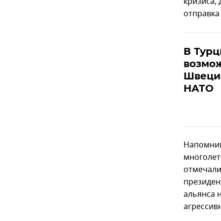
кризиса, 
отправка
В Турц
возмо
Швеци
НАТО
Напомним
многолет
отмечали
президен
альянса 
агрессив