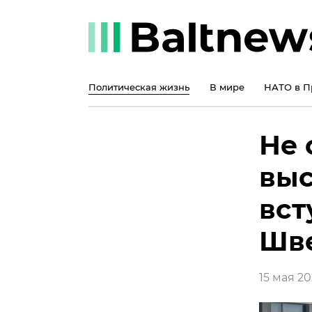
Политическая жизнь
В мире
НАТО в П
Не 
выс
вст
Шв
15 мая 202