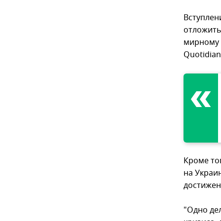
Вступлен
отложить
мирному 
Quotidia
Кроме то
на Украин
достижен
"Одно де