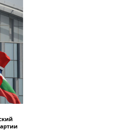
ский
партии