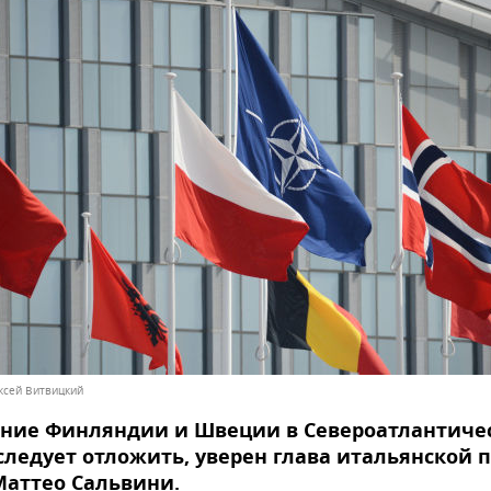
ексей Витвицкий
ение Финляндии и Швеции в Североатлантиче
следует отложить, уверен глава итальянской 
Маттео Сальвини.