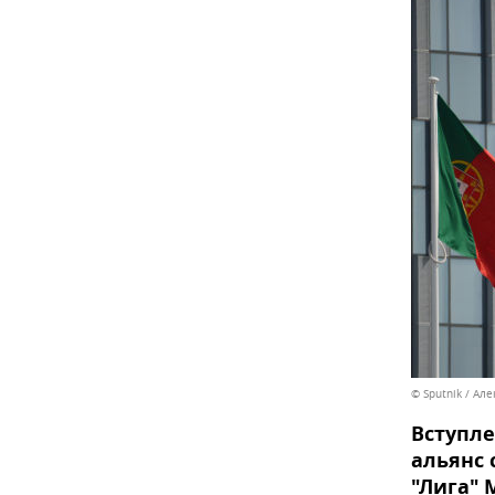
© Sputnik / Ал
Вступл
альянс 
"Лига" 