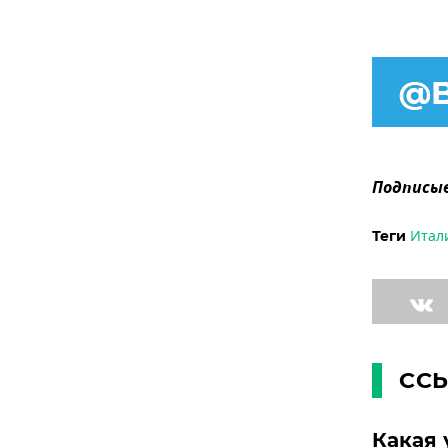
Подписыв
Итал
Теги
СС
Какая 