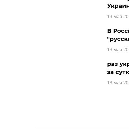
Украи
13 мая 20
В Рос
"русск
13 мая 20
раз ук
за сут
13 мая 20