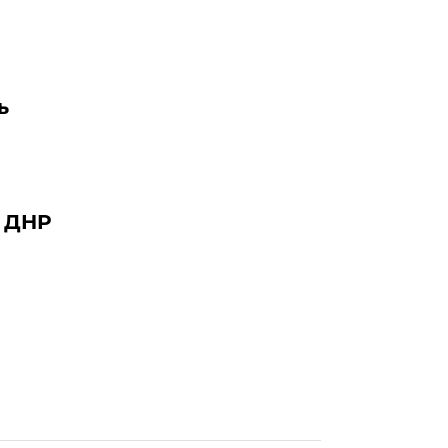
ь
ю ДНР