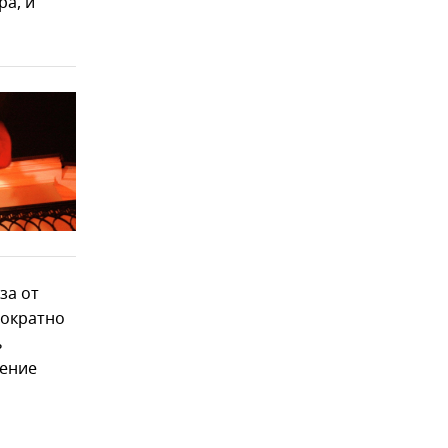
ра, и
за от
нократно
ь
рение