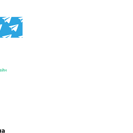
айн
на