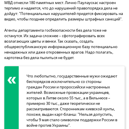
МВД отнесли 180 памятных мест. Лично Паулаускас настроен
терпимо и надеется, что до нарушений правопорядка дела не
дойдут: "Потенциальных нарушителей придется фиксировать на
видео, чтобы позднее определить размеры штрафных санкций".
Агенты департамента госбезопасности без дела тоже не
останутся. Их задача сложнее – сфотографировать всех
возлагающих цветы и венки. Так сказать, создать
общереспубликанскую информационную базу потенциально
ненадежных или даже откровенных врагов. Надо полагать,
картотека без дела пылиться не будет.
Что любопытно, государственные мужи ожидают
беспорядков исключительно со стороны
граждан России и пророссийски настроенных
жителей. Возможные провокации украинцев,
которых в Литве около 55 тыс., а в Вильнюсе –
примерно 30 тыс., даже теоретически не
рассматриваются. Сторонникам киевской хунты,
похоже, выдан карт-бланш: "Нельзя допустить,
чтобы 9 мая стало символом поддержки России в
войне против Украины".