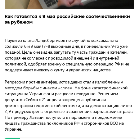
Как готовятся к 9 мая российские соотечественники
за рубежом
Пауки из клана Ландсбергисов не случайно максимально
сблизили 6 и 9 мая (7–8 выходные дня, в понедельник 9-го уже
поздно). Цель очевидна: запугать ту часть граждан и жителей,
которая не согласна с проводимой внешней и внутренней
политикой, одобряет военную специальную операцию РФ и не
поддерживает киевскую хунту и украинских нацистов.
Репрессии против антифашистов давно стали излюбленным
методом борьбы с инакомыслием. На фоне катастрофической
ситуации на Украине они расцвели невиданно. Решением
депутатов Сейма с 21 апреля запрещена публичная
демонстрация георгиевской ленточки, а за демонстрацию литер
Z, V предусмотрены огромные в сравнении с зарплатами штрафы.
По примеру Латвии поступило в парламент и предложение
лишать гражданства поклонников РФ и сторонников ВСО на
Украине.