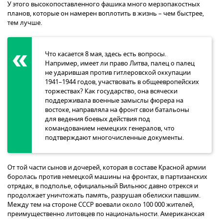
У этого высокопоставленного фашика много мерзопакостных
планов, которые он намерен воплотить в жизнь – чем быстрее,
тем лучше.
Что касается 8 мая, здесь есть вопросы.
Например, имеет ли право Литва, палец о палец
не ударившая против гитлеровской оккупации
1941–1944 годов, участвовать в общеевропейских
торжествах? Как государство, она всячески
поддерживала военные замыслы фюрера на
востоке, направляла на фронт свои батальоны
для ведения боевых действия под
командованием немецких генералов, что
подтверждают многочисленные документы.
От той части сынов и дочерей, которая в составе Красной армии
боролась против немецкой машины на фронтах, в партизанских
отрядах, в подполье, официальный Вильнюс давно отрекся и
продолжает уничтожать память, разрушая обелиски павшим.
Между тем на стороне СССР воевали около 100 000 жителей,
преимущественно литовцев по национальности. Американская