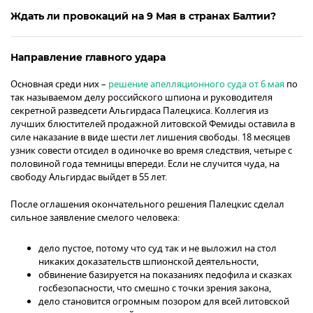
Ждать ли провокаций на 9 Мая в странах Балтии?
Направление главного удара
Основная среди них –
решение апелляционного суда от 6 мая
по
так называемом делу российского шпиона и руководителя
секретной разведсети Альгирдаса Палецкиса. Коллегия из
лучших блюстителей продажной литовской Фемиды оставила в
силе наказание в виде шести лет лишения свободы. 18 месяцев
узник совести отсидел в одиночке во время следствия, четыре с
половиной года темницы впереди. Если не случится чуда, на
свободу Альгирдас выйдет в 55 лет.
После оглашения окончательного решения Палецкис сделал
сильное заявление смелого человека:
дело пустое, потому что суд так и не выложил на стол
никаких доказательств шпионской деятельности,
обвинение базируется на показаниях педофила и сказках
госбезопасности, что смешно с точки зрения закона,
дело становится огромным позором для всей литовской