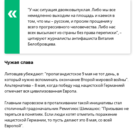
"У нас ситуация двояковыпуклая. Либо мы все
немедленно выходим на площадь и каемся в
том, что мы – русские, и просим прощения у
всего прогрессивного человечества. Либо нас
всех высылают из страны без права переписки", –
цитируют журналисты антифашиста Виталия
Белобровцева.
Чужая слава
Литовцев убеждают: "пропагандистское 9 мая не тот день, в
который нужно вспоминать окончание Второй мировой войны".
Альтернатива – 8 мая, когда победу над нацистской Германией
отмечает вся цивилизованная Европа.
Главным паровозом в проталкивании такой инициативы стал
столичный градоначальник Ремигиюс Шимашюс: "Призываю не
теряться в понятиях. Если люди хотят отметить поражение
нацистской Германии, то пусть делают это 8 мая, со всей
Европой".