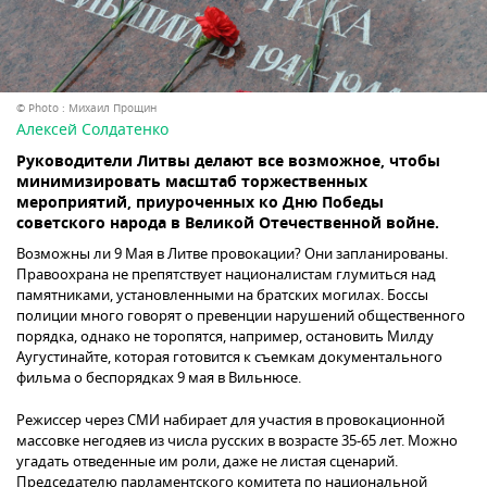
© Photo : Михаил Прощин
Алексей Солдатенко
Руководители Литвы делают все возможное, чтобы
минимизировать масштаб торжественных
мероприятий, приуроченных ко Дню Победы
советского народа в Великой Отечественной войне.
Возможны ли 9 Мая в Литве провокации? Они запланированы.
Правоохрана не препятствует националистам глумиться над
памятниками, установленными на братских могилах. Боссы
полиции много говорят о превенции нарушений общественного
порядка, однако не торопятся, например, остановить Милду
Аугустинайте, которая готовится к съемкам документального
фильма о беспорядках 9 мая в Вильнюсе.
Режиссер через СМИ набирает для участия в провокационной
массовке негодяев из числа русских в возрасте 35-65 лет. Можно
угадать отведенные им роли, даже не листая сценарий.
Председателю парламентского комитета по национальной