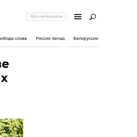
Все материалы
вобода слова
Россия-Запад
Белоруссия
ве
их