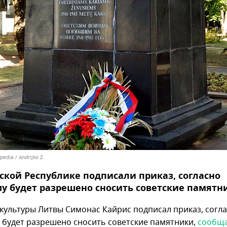
pedia / Andrijko Z.
ской Республике подписали приказ, согласно
у будет разрешено сносить советские памятн
культуры Литвы Симонас Кайрис подписал приказ, согл
 будет разрешено сносить советские памятники,
сообщ