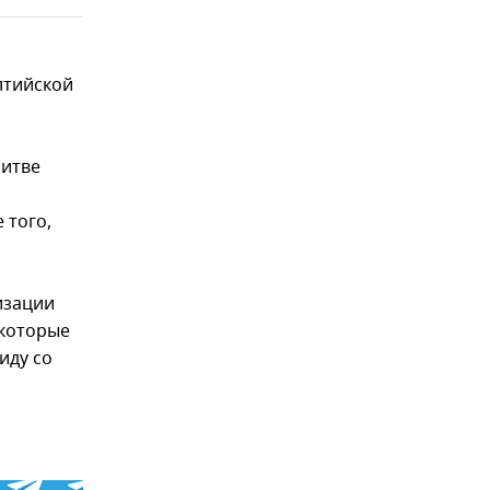
лтийской
Литве
 того,
изации
 которые
иду со