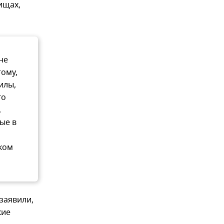
ищах,
не
тому,
илы,
го
.
ые в
ком
заявили,
кие