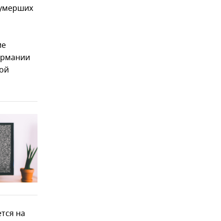
 умерших
ие
ермании
ной
тся на