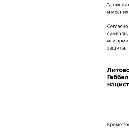
"должны 
и мест их
Согласно
символы,
или арми
защиты.
Литов
Геббе
нацист
Кроме то