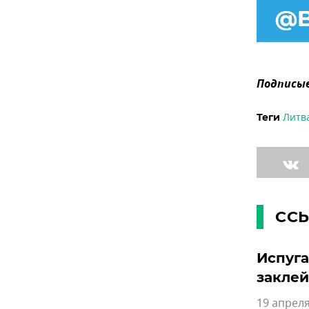
Подписыв
Литв
Теги
СС
Испуга
заклей
19 апреля