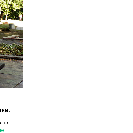
ики.
асно
ает