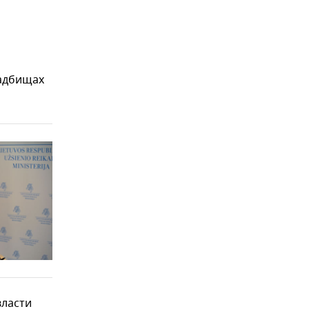
ладбищах
власти