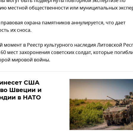
ы могут быть подвергнуты повторной экспертизе по
ию местной общественности или муниципальных экспер
 правовая охрана памятников аннулируется, что дает
сть их сноса.
й момент в Реестр культурного наследия Литовской Рес
160 мест захоронения советских солдат, которые погибл
орой мировой войны.
ринесет США
тво Швеции и
ндии в НАТО