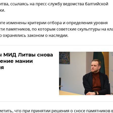
итва, ссылаясь на пресс-службу ведомства балтийской
ки.
нте изменены критерии отбора и определения уровня
ти памятников, по которым советские скульптуры на к
ор охранялись законом о наследии.
ы МИД Литвы снова
рение мании
ия
метить, что при принятии решения о сносе памятников 