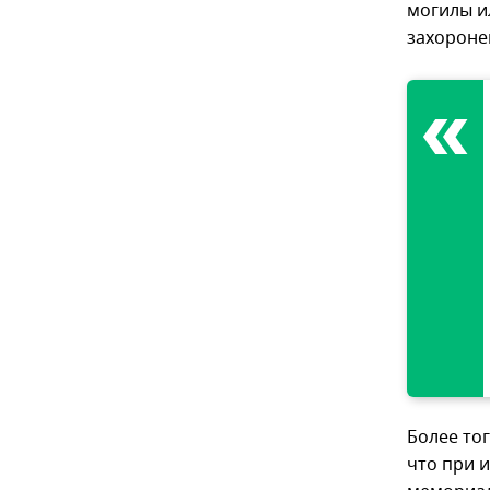
могилы и
захороне
Более то
что при 