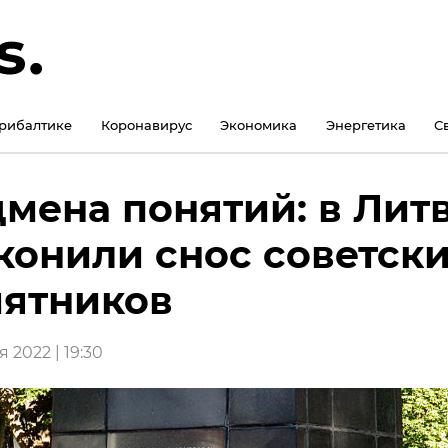
рибалтике
Коронавирус
Экономика
Энергетика
С
мена понятий: в Лит
конили снос советск
ятников
 2022 | 19:30