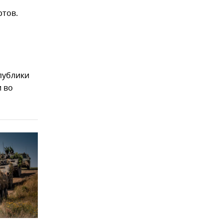
тов.
публики
и во