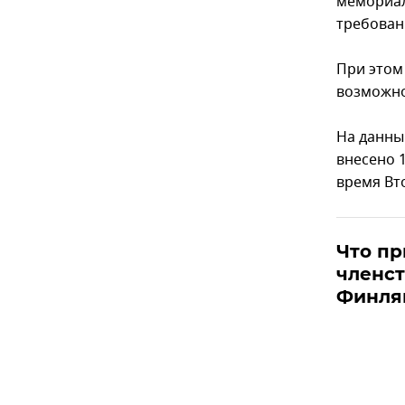
мемориал
требован
При этом
возможно
На данны
внесено 
время Вт
Что п
членс
Финля