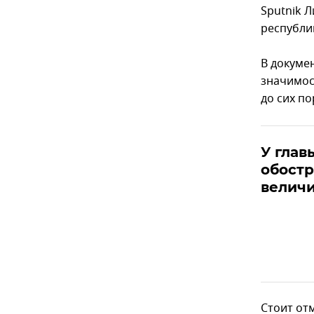
Sputnik Л
республи
В докуме
значимос
до сих п
У глав
обост
велич
Стоит от