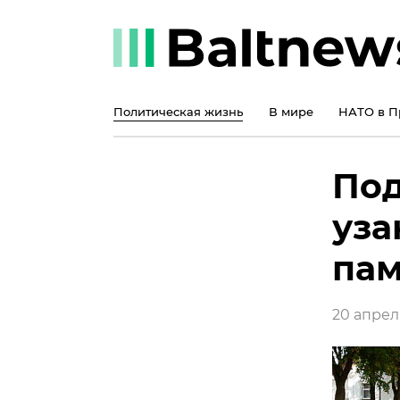
Политическая жизнь
В мире
НАТО в П
Под
уза
пам
20 апреля