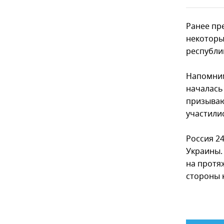
Ранее пр
некоторы
республи
Напомним
началась
призываю
участили
Россия 2
Украины.
на протя
стороны 