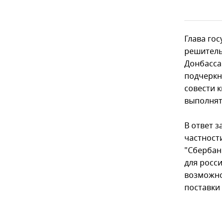
Глава гос
решитель
Донбасса
подчеркн
совести 
выполнят
В ответ 
частност
"Сбербанк
для росс
возможно
поставки