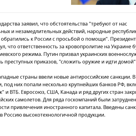
ударства заявил, что обстоятельства "требуют от нас
ных и незамедлительных действий, народные республи
 обратились к России с просьбой о помощи". Президент
ул, что ответственность за кровопролитие на Украине б
киевского режима. Путин призвал украинских военнослу
ь преступных приказов, "сложить оружие и идти домой"
западные страны ввели новые антироссийские санкции. В
и, под них попали несколько крупнейших банков РФ, вк
" и ВТБ. Евросоюз, США, Канада и ряд других стран зак
ийских самолетов. Для ряда госкомпаний были затрудне
сти привлечения иностранного капитала. Введены санк
 в Россию высокотехнологичной продукции.