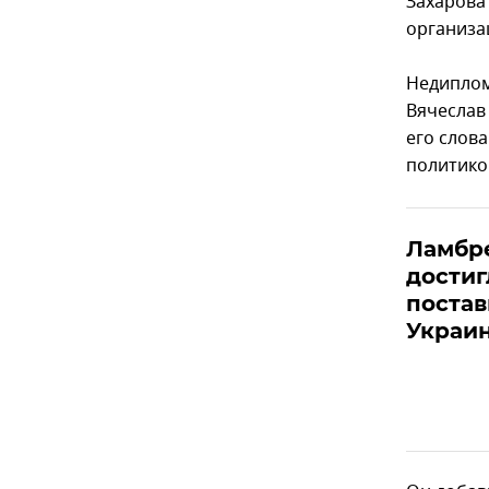
Захарова
организа
Недиплом
Вячеслав
его слов
политико
Ламбре
достиг
постав
Украи