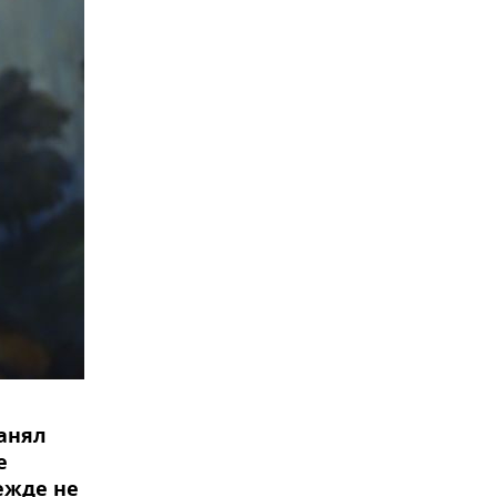
занял
е
ежде не