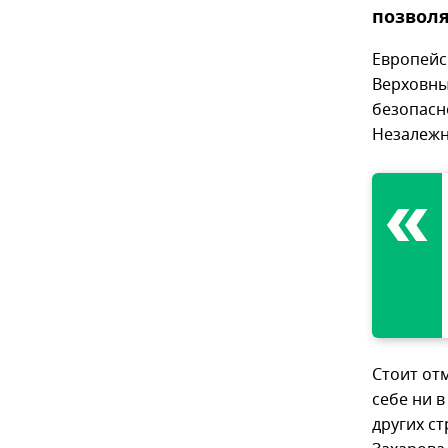
позволя
Европейс
Верховны
безопасно
Незалежн
Стоит от
себе ни в
других с