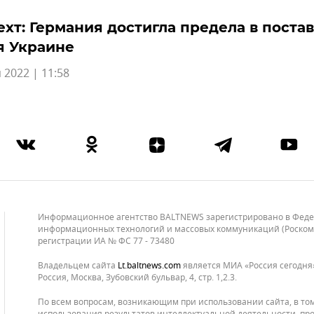
хт: Германия достигла предела в поста
я Украине
 2022 | 11:58
Информационное агентство BALTNEWS зарегистрировано в Федера
информационных технологий и массовых коммуникаций (Роскомнад
регистрации ИА № ФС 77 - 73480
Владельцем сайта
lt.baltnews.com
является МИА «Россия сегодня»
Россия, Москва, Зубовский бульвар, 4, стр. 1,2.3.
По всем вопросам, возникающим при использовании сайта, в то
использования результатов интеллектуальной деятельности, про