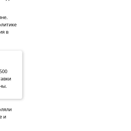
не.
олитике
ия в
500
тавки
ны.
оляли
е и