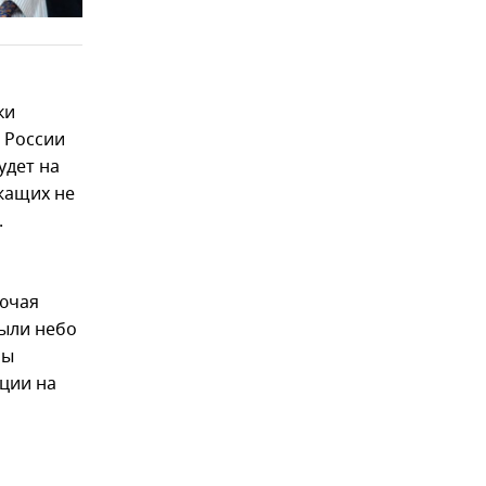
ки
 России
удет на
жащих не
.
лючая
рыли небо
ны
ции на