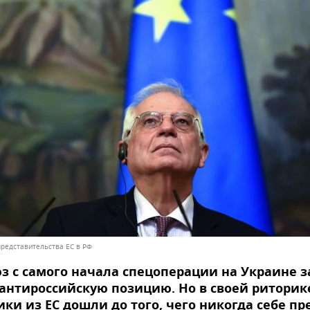
представительства ЕС в РФ
з с самого начала спецоперации на Украине 
антироссийскую позицию. Но в своей риторик
ки из ЕС дошли до того, чего никогда себе пр