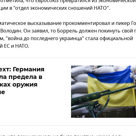
 отметила, что Евросоюз превратился из экономической
ции в "отдел экономических сношений НАТО".
атическое высказывание прокомментировал и пикер Г
 Володин. Он заявил, то Боррель должен покинуть свой п
ам, "война до последнего украинца" стала официальной
й ЕС и НАТО.
хт: Германия
ла предела в
ках оружия
не