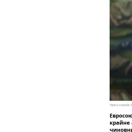
Пресс-служба 
Евросою
крайне 
чиновни