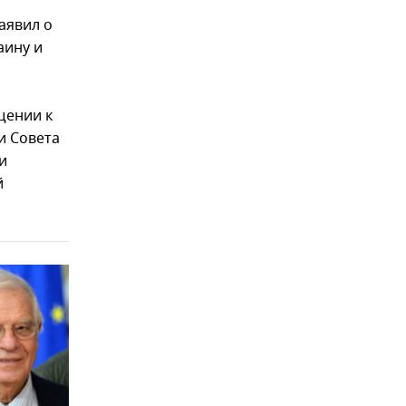
аявил о
аину и
щении к
и Совета
и
й