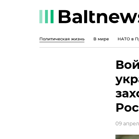
Политическая жизнь
В мире
НАТО в П
Вой
укр
зах
Рос
09 апреля