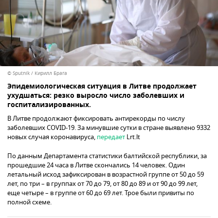
© Sputnik / Кирилл Брага
Эпидемиологическая ситуация в Литве продолжает
ухудшаться: резко выросло число заболевших и
госпитализированных.
В Литве продолжают фиксировать антирекорды по числу
заболевших COVID-19. За минувшие сутки в стране выявлено 9332
новых случая коронавируса,
передает
Lrt.lt
По данным Департамента статистики балтийской республики, за
прошедшие 24 часа в Литве скончались 14 человек. Один
летальный исход зафиксирован в возрастной группе от 50 до 59
лет, по три – в группах от 70 до 79, от 80 до 89 и от 90 до 99 лет,
еще четыре – в группе от 60 до 69 лет. Трое были привиты по
полной схеме.