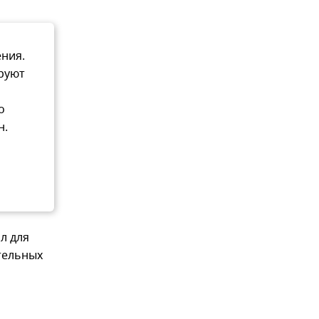
ения.
ируют
о
н.
л для
тельных