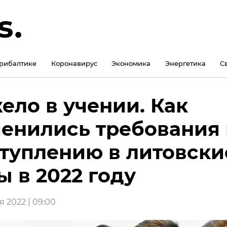
рибалтике
Коронавирус
Экономика
Энергетика
С
ело в учении. Как
енились требования 
туплению в литовски
ы в 2022 году
я 2022 | 09:00