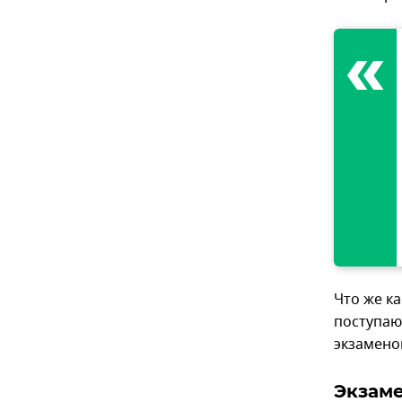
Что же к
поступаю
экзамено
Экзам