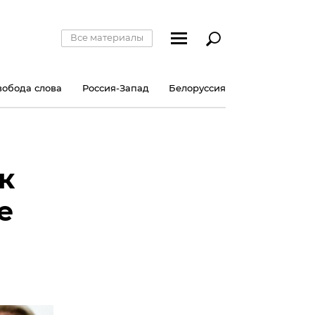
Все материалы
вобода слова
Россия-Запад
Белоруссия
к
е