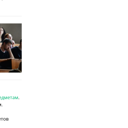
редметам
.
м.
етов