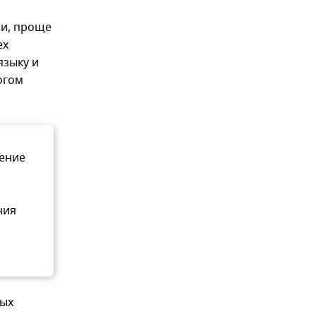
ли, проще
ех
языку и
огом
чение
ния
ных