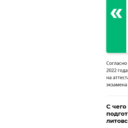
Согласно
2022 год
на аттест
экзамена
С чего
подгот
литов