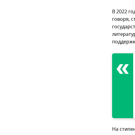
В 2022 г
говоря, 
государст
литерату
поддержк
На стипе