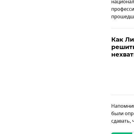
национал
професси
прошедши
Как Ли
решит
нехват
Напомним
были опр
сдавать, 