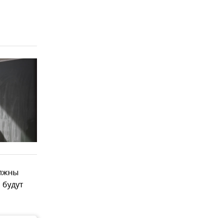
и
олжны
 будут