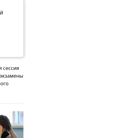
ый
 сессия
 экзамены
ного