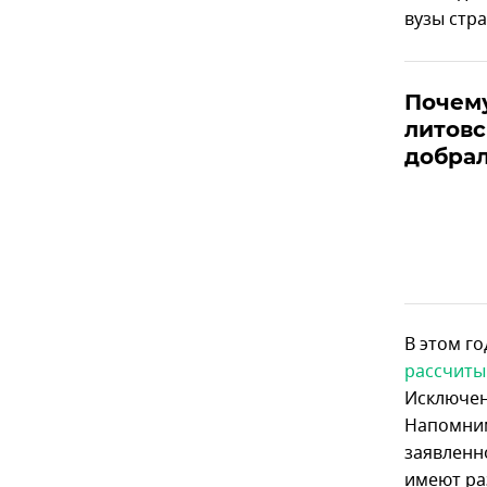
вузы стр
Почему
литовс
добрал
В этом го
рассчиты
Исключен
Напомним
заявленн
имеют ра