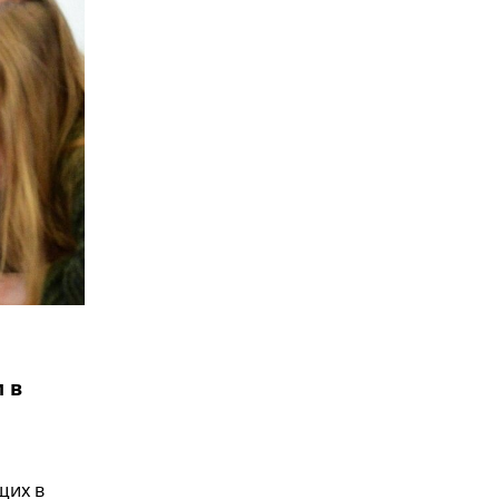
 в
щих в