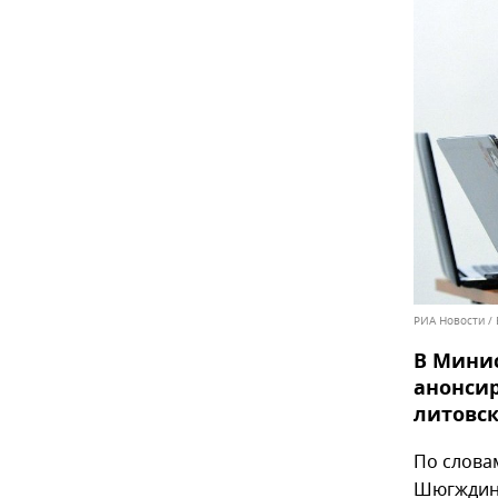
РИА Новости /
В Минис
анонси
литовск
По слова
Шюгждине