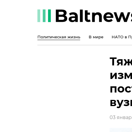
Политическая жизнь
В мире
НАТО в П
Тяж
изм
пос
вуз
03 январ