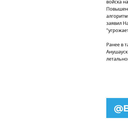
войска н
Повышени
алгоритм,
заявил На
"угрожае
Ранее в 
Анушауск
летально