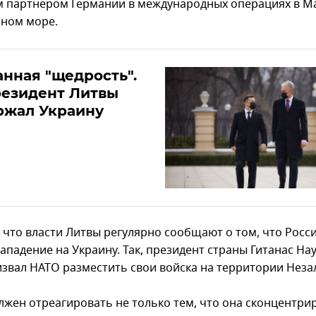
 партнером Германии в международных операциях в М
ном море.
нная "щедрость".
резидент Литвы
ржал Украину
 что власти Литвы регулярно сообщают о том, что Росс
ападение на Украину. Так, президент страны Гитанас На
извал НАТО разместить свои войска на территории Неза
лжен отреагировать не только тем, что она сконцентри