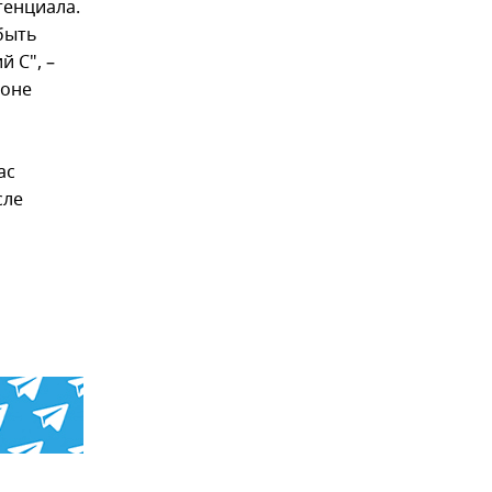
тенциала.
быть
й С", –
ионе
ас
сле