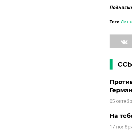
Подписыв
Литв
Теги
СС
Против
Герма
05 октябр
На теб
17 ноября