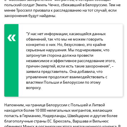
польский солдат Эмиль Чечко, сбежавший в Белоруссию. Тем не
менее Тросселл призвала к расследованию на тот случай, если
захоронения будут найдены.
"У нас нет информации, касающейся данных
обвинений, так что мы не можем говорить
конкретно о них. Но, безусловно, это крайне
серьезные нарушения. Мы подчеркиваем, что
затронутая сторона должна провести
независимое и эффективное расследование этого,
причин смертей, если есть такие захоронения", –
заявила представитель. Она добавила, что
управление продолжит взаимодействовать с
властями Польши и Белоруссии по этому
вопросу.
Напомним, на границе Белоруссии с Польшей и Литвой
находится более 10 000 нелегальных мигрантов, желающих
попасть в Германию, Нидерланды, Швейцарию и другие более
благополучные страны ЕС. Брюссель, Варшава и Вильнюс
обвиняют Минск в организации этого миграционного кризиса. В